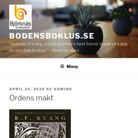
Hoppa
till
innehåll
BODENSBOKLUS.SE
"Outside of a dog, a book is a man's best friend. Inside of a dog
it's too dark to read." – Groucho Marx
Meny
PUBLICERAT
APRIL 24, 2025
AV
ADMINO
Ordens makt