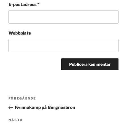
E-postadress
*
Webbplats
Inläggsnavigering
Föregående
FÖREGÅENDE
inlägg
Kvinnokamp på Bergnäsbron
Nästa
NÄSTA