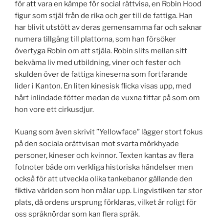
för att vara en kämpe för social rättvisa, en Robin Hood
figur som stjäl från de rika och ger till de fattiga. Han
har blivit utstött av deras gemensamma far och saknar
numera tillgång till plattorna, som han försöker
övertyga Robin om att stjäla. Robin slits mellan sitt
bekväma liv med utbildning, viner och fester och
skulden över de fattiga kineserna som fortfarande
lider i Kanton. En liten kinesisk flicka visas upp, med
hårt inlindade fötter medan de vuxna tittar på som om
hon vore ett cirkusdjur.
Kuang som även skrivit ”Yellowface” lägger stort fokus
på den sociala orättvisan mot svarta mörkhyade
personer, kineser och kvinnor. Texten kantas av flera
fotnoter både om verkliga historiska händelser men
också för att utveckla olika tankebanor gällande den
fiktiva världen som hon målar upp. Lingvistiken tar stor
plats, då ordens ursprung förklaras, vilket är roligt för
oss språknördar som kan flera språk.