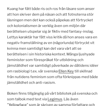
Kuang har fått både ris och ros från läsare som anser
att hon skriver dem på näsan och att fotnoterna stör
läsningen men det kan också påpekas att förtrycket
och kolonialismen är verklig även om miljön där
berättelsen utspelar sig är fiktiv med fantasy-inslag.
Lettys karaktär har fått viss kritik då hon anses vara en
negativ framställning av en (någorlunda) förtryckt vit
kvinna men samtidigt kan det vara värt att se
berättelsen i sin historiska kontext. Många ljushyade
feminister som förespråkat för utbildning och
jämställdhet var samtidigt påverkade av dåtidens idéer
om rasbiologi t.ex. vår svenska
Ellen Key
till skillnad
från nutidens feminism som ofta förknippas med både
jämställdhet och anti-rasism.
Boken finns tillgänglig på vårt bibliotek på svenska och
som talbok med text via
Legimus
. Läs även
”
Yellowface
” som är skriven av samma författare och