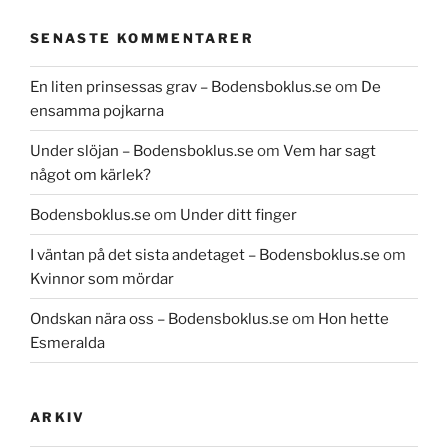
SENASTE KOMMENTARER
En liten prinsessas grav – Bodensboklus.se
om
De
ensamma pojkarna
Under slöjan – Bodensboklus.se
om
Vem har sagt
något om kärlek?
Bodensboklus.se
om
Under ditt finger
I väntan på det sista andetaget – Bodensboklus.se
om
Kvinnor som mördar
Ondskan nära oss – Bodensboklus.se
om
Hon hette
Esmeralda
ARKIV