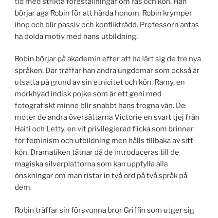
tid med strikta föreställningar om ras och kön. Han
börjar aga Robin för att härda honom. Robin krymper
ihop och blir passiv och konflikträdd. Professorn antas
ha dolda motiv med hans utbildning.
Robin börjar på akademin efter att ha lärt sig de tre nya
språken. Där träffar han andra ungdomar som också är
utsatta på grund av sin etnicitet och kön. Ramy, en
mörkhyad indisk pojke som är ett geni med
fotografiskt minne blir snabbt hans trogna vän. De
möter de andra översättarna Victorie en svart tjej från
Haiti och Letty, en vit privilegierad flicka som brinner
för feminism och utbildning men hålls tillbaka av sitt
kön. Dramatiken tätnar då de introduceras till de
magiska silverplattorna som kan uppfylla alla
önskningar om man ristar in två ord på två språk på
dem.
Robin träffar sin försvunna bror Griffin som utger sig