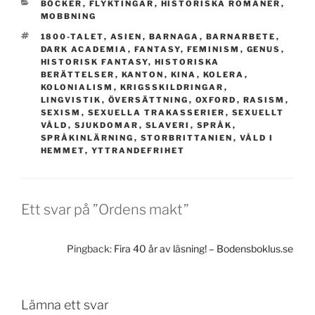
KATEGORIER
BÖCKER
,
FLYKTINGAR
,
HISTORISKA ROMANER
,
MOBBNING
TAGGAR
1800-TALET
,
ASIEN
,
BARNAGA
,
BARNARBETE
,
DARK ACADEMIA
,
FANTASY
,
FEMINISM
,
GENUS
,
HISTORISK FANTASY
,
HISTORISKA
BERÄTTELSER
,
KANTON
,
KINA
,
KOLERA
,
KOLONIALISM
,
KRIGSSKILDRINGAR
,
LINGVISTIK
,
ÖVERSÄTTNING
,
OXFORD
,
RASISM
,
SEXISM
,
SEXUELLA TRAKASSERIER
,
SEXUELLT
VÅLD
,
SJUKDOMAR
,
SLAVERI
,
SPRÅK
,
SPRÅKINLÄRNING
,
STORBRITTANIEN
,
VÅLD I
HEMMET
,
YTTRANDEFRIHET
Ett svar på ”Ordens makt”
Pingback:
Fira 40 år av läsning! – Bodensboklus.se
Lämna ett svar