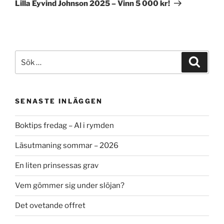
inlägg
Lilla Eyvind Johnson 2025 – Vinn 5 000 kr!
Sök
Sök
efter:
SENASTE INLÄGGEN
Boktips fredag – AI i rymden
Läsutmaning sommar – 2026
En liten prinsessas grav
Vem gömmer sig under slöjan?
Det ovetande offret