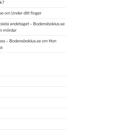
k?
se
om
Under ditt finger
t sista andetaget – Bodensboklus.se
m mördar
oss – Bodensboklus.se
om
Hon
da