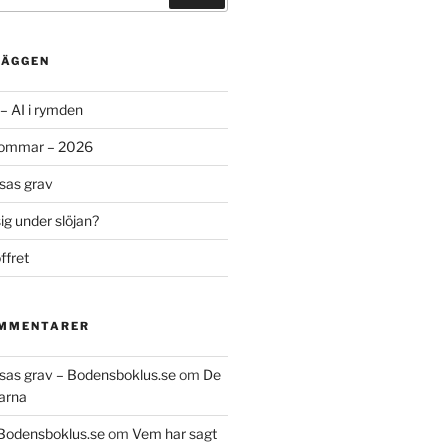
LÄGGEN
– AI i rymden
sommar – 2026
ssas grav
g under slöjan?
ffret
OMMENTARER
essas grav – Bodensboklus.se
om
De
arna
 Bodensboklus.se
om
Vem har sagt