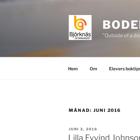
Hoppa
till
innehåll
BODE
"Outside of a do
Hem
Om
Elevers boktip
MÅNAD:
JUNI 2016
PUBLICERAT
JUNI 2, 2016
Lilla Eyvind Johnso