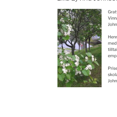
Grat
Vinna
John
Henn
med 
tillt
empa
Pris
skol
John