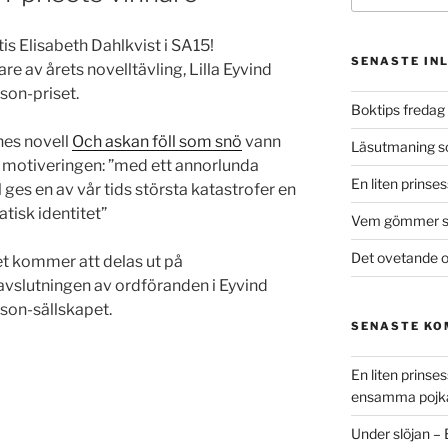
tis Elisabeth Dahlkvist i SA15!
SENASTE IN
re av årets novelltävling, Lilla Eyvind
son-priset.
Boktips fredag 
es novell
Och askan föll som snö
vann
Läsutmaning 
motiveringen: ”med ett annorlunda
En liten prinse
al ges en av vår tids största katastrofer en
tisk identitet”
Vem gömmer si
Det ovetande o
et kommer att delas ut på
avslutningen av ordföranden i Eyvind
son-sällskapet.
SENASTE K
En liten prins
ensamma pojk
Under slöjan –