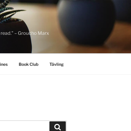
to read." – Groucho Marx
ines
Book Club
Tävling
Sök