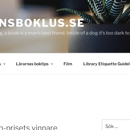
NSBOKLUS.SE
g, a book is a man's best friend. Inside of a dog it's too dark 
s
Lärarnas boktips
Film
Library Etiquette Guidel
Sök
n-prisets vinnare
efter: