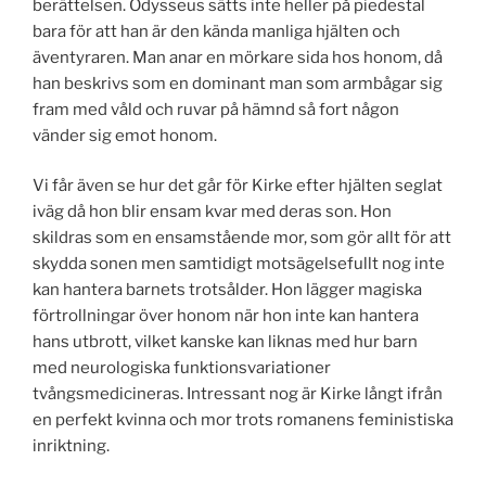
berättelsen. Odysseus sätts inte heller på piedestal
bara för att han är den kända manliga hjälten och
äventyraren. Man anar en mörkare sida hos honom, då
han beskrivs som en dominant man som armbågar sig
fram med våld och ruvar på hämnd så fort någon
vänder sig emot honom.
Vi får även se hur det går för Kirke efter hjälten seglat
iväg då hon blir ensam kvar med deras son. Hon
skildras som en ensamstående mor, som gör allt för att
skydda sonen men samtidigt motsägelsefullt nog inte
kan hantera barnets trotsålder. Hon lägger magiska
förtrollningar över honom när hon inte kan hantera
hans utbrott, vilket kanske kan liknas med hur barn
med neurologiska funktionsvariationer
tvångsmedicineras. Intressant nog är Kirke långt ifrån
en perfekt kvinna och mor trots romanens feministiska
inriktning.