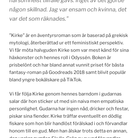
närsomhelst tillfälle gavs. Inget av det gjorde
någon skillnad. Jag var ensam och kvinna, det
var det som räknades.”
”Kirke” är en äventyrsroman som är baserad på grekisk
mytologi, återberättad ur ett feministiskt perspektiv.
Vi får möta halvguden Kirke som var mest känd för sina
häxkonster och hennes roll i Odyssén. Boken är
prisbelönt och har bland annat vunnit priset för bästa
fantasy-roman på Goodreads 2018 samt blivit populär
bland yngre bokälskare på TikTok.
Vi får följa Kirke genom hennes barndom i gudarnas
salar där hon sticker ut med sin naiva men empatiska
personlighet. Gudarna har ingen nåd, dricker och festar,
piskar sina fiender. Kirke träffar eventuellt en dödlig
fiskare som hon blir handlöst förälskad i och förvandlar
honom till en gud. Men han älskar trots detta en annan,