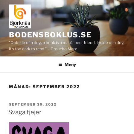
Hoppa
till
innehåll
BODENSBOKLUS.SE
"Outside of a dog, a book is a man's best friend. Inside of a dog
it's too dark to read." – Groucho Marx
Meny
MÅNAD:
SEPTEMBER 2022
PUBLICERAT
SEPTEMBER 30, 2022
Svaga tjejer