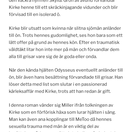
den vackra nymfen Skylla. Grön av avund förvandlar
Kirke henne till ett skräckinjagande vidunder och blir
förvisad till en isolerad ö.
Kirke blir utsatt som kvinna när slitna sjömän anländer
till ön. Trots hennes gudomlighet, ses hon bara som ett
lätt offer på grund av hennes kön. Efter en traumatisk
våldtäkt litar hon inte mer på män och förvandlar dem
alla till grisar vare sig de är goda eller onda.
När den kända hjälten Odysseus eventuellt anländer till
ön, blir även hans besättning förvandlade till grisar. Han
löser detta med list som slutar i en passionerad
kärleksaffär med Kirke, trots att han redan är gift.
I denna roman vänder sig Miller ifrån tolkningen av
Kirke som en förförisk häxa som lurar hjälten i säng.
Man kan även ana kopplingar till MeToo då hennes
sexuella trauma med män är en viktig del av