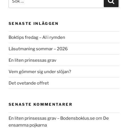
efter:
SENASTE INLÄGGEN
Boktips fredag – AI i rymden
Läsutmaning sommar – 2026
En liten prinsessas grav
Vem gömmer sig under slöjan?
Det ovetande offret
SENASTE KOMMENTARER
En liten prinsessas grav – Bodensboklus.se
om
De
ensamma pojkarna