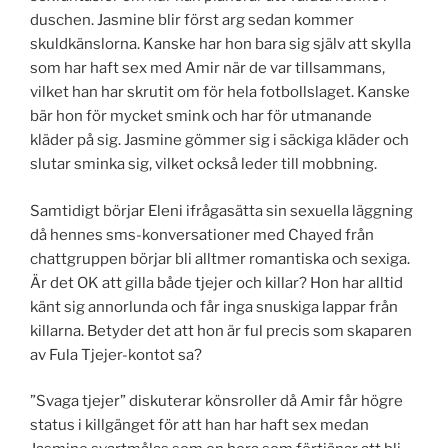
duschen. Jasmine blir först arg sedan kommer
skuldkänslorna. Kanske har hon bara sig själv att skylla
som har haft sex med Amir när de var tillsammans,
vilket han har skrutit om för hela fotbollslaget. Kanske
bär hon för mycket smink och har för utmanande
kläder på sig. Jasmine gömmer sig i säckiga kläder och
slutar sminka sig, vilket också leder till mobbning.
Samtidigt börjar Eleni ifrågasätta sin sexuella läggning
då hennes sms-konversationer med Chayed från
chattgruppen börjar bli alltmer romantiska och sexiga.
Är det OK att gilla både tjejer och killar? Hon har alltid
känt sig annorlunda och får inga snuskiga lappar från
killarna. Betyder det att hon är ful precis som skaparen
av Fula Tjejer-kontot sa?
”Svaga tjejer” diskuterar könsroller då Amir får högre
status i killgänget för att han har haft sex medan