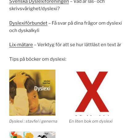
Svenska Dyslexiföreningen
– Vad är läs- och
skrivsvårighet/dyslexi?
Dyslexiförbundet
– Få svar på dina frågor om dyslexi
och dyskalkyli
Lix-mätare
– Verktyg för att se hur lättläst en text är
Tips på böcker om dyslexi:
Dyslexi : stavfel i generna
En liten bok om dyslexi