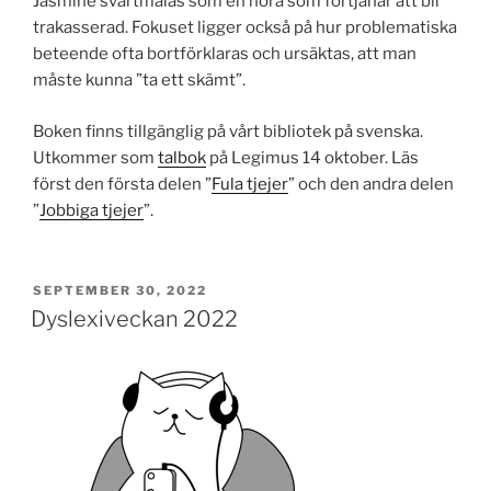
Jasmine svartmålas som en hora som förtjänar att bli
trakasserad. Fokuset ligger också på hur problematiska
beteende ofta bortförklaras och ursäktas, att man
måste kunna ”ta ett skämt”.
Boken finns tillgänglig på vårt bibliotek på svenska.
Utkommer som
talbok
på Legimus 14 oktober. Läs
först den första delen ”
Fula tjejer
” och den andra delen
”
Jobbiga tjejer
”.
PUBLICERAT
SEPTEMBER 30, 2022
Dyslexiveckan 2022