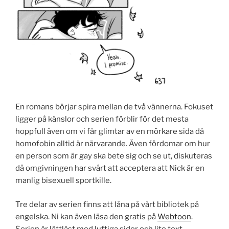
En romans börjar spira mellan de två vännerna. Fokuset
ligger på känslor och serien förblir för det mesta
hoppfull även om vi får glimtar av en mörkare sida då
homofobin alltid är närvarande. Även fördomar om hur
en person som är gay ska bete sig och se ut, diskuteras
då omgivningen har svårt att acceptera att Nick är en
manlig bisexuell sportkille.
Tre delar av serien finns att låna på vårt bibliotek på
engelska. Ni kan även läsa den gratis på
Webtoon
.
Serien är lättläst med luftiga sidor och lite text.