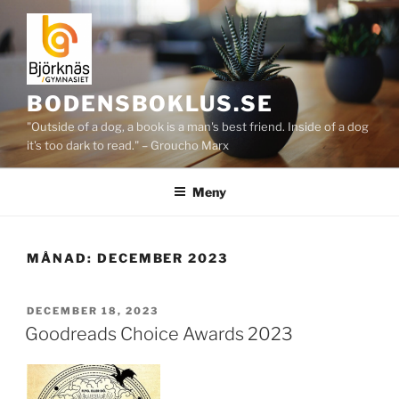
Hoppa
till
innehåll
BODENSBOKLUS.SE
"Outside of a dog, a book is a man's best friend. Inside of a dog
it's too dark to read." – Groucho Marx
Meny
MÅNAD:
DECEMBER 2023
PUBLICERAT
DECEMBER 18, 2023
Goodreads Choice Awards 2023