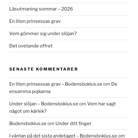
Läsutmaning sommar – 2026
En liten prinsessas grav
Vem gömmer sig under slöjan?
Det ovetande offret
SENASTE KOMMENTARER
En liten prinsessas grav – Bodensboklus.se
om
De
ensamma pojkarna
Under slöjan – Bodensboklus.se
om
Vem har sagt
något om kärlek?
Bodensboklus.se
om
Under ditt finger
I väntan på det sista andetaget – Bodensboklus.se
om