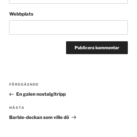
Webbplats
Inläggsnavigering
Föregående
FÖREGÅENDE
inlägg
En galen nostalgitripp
Nästa
NÄSTA
inlägg
Barbie-dockan som ville dö