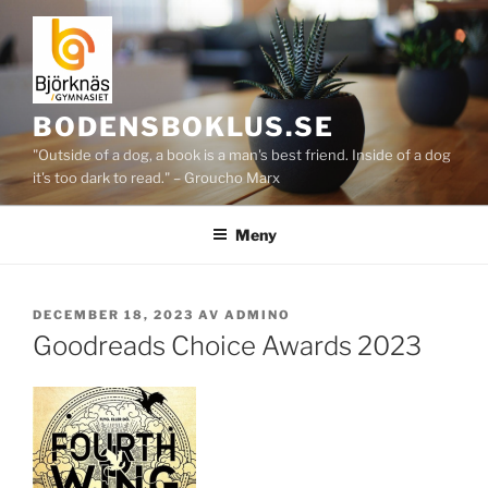
Hoppa
till
innehåll
BODENSBOKLUS.SE
"Outside of a dog, a book is a man's best friend. Inside of a dog
it's too dark to read." – Groucho Marx
Meny
PUBLICERAT
DECEMBER 18, 2023
AV
ADMINO
Goodreads Choice Awards 2023