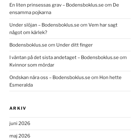
En liten prinsessas grav – Bodensboklus.se
om
De
ensamma pojkarna
Under slöjan – Bodensboklus.se
om
Vem har sagt
något om kärlek?
Bodensboklus.se
om
Under ditt finger
I väntan på det sista andetaget – Bodensboklus.se
om
Kvinnor som mördar
Ondskan nära oss – Bodensboklus.se
om
Hon hette
Esmeralda
ARKIV
juni 2026
maj 2026