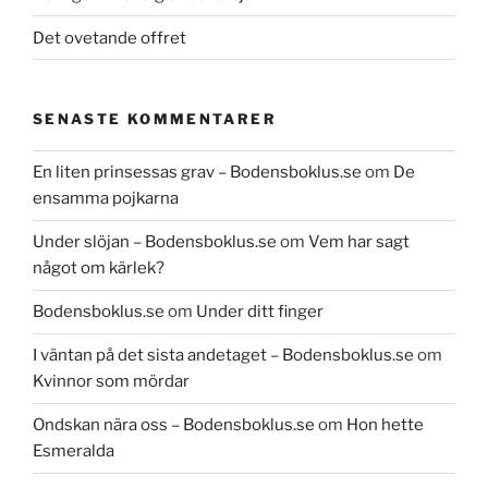
Det ovetande offret
SENASTE KOMMENTARER
En liten prinsessas grav – Bodensboklus.se
om
De
ensamma pojkarna
Under slöjan – Bodensboklus.se
om
Vem har sagt
något om kärlek?
Bodensboklus.se
om
Under ditt finger
I väntan på det sista andetaget – Bodensboklus.se
om
Kvinnor som mördar
Ondskan nära oss – Bodensboklus.se
om
Hon hette
Esmeralda