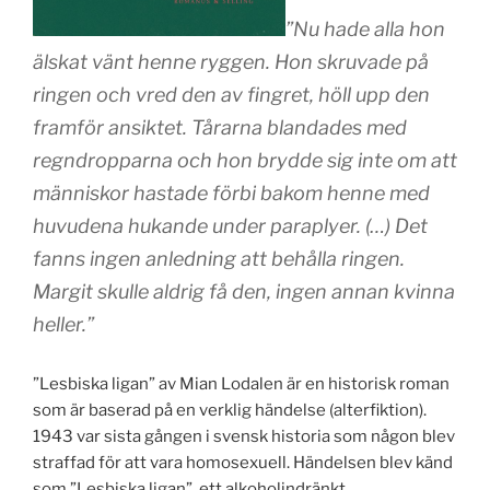
”Nu hade alla hon
älskat vänt henne ryggen. Hon skruvade på
ringen och vred den av fingret, höll upp den
framför ansiktet. Tårarna blandades med
regndropparna och hon brydde sig inte om att
människor hastade förbi bakom henne med
huvudena hukande under paraplyer. (…) Det
fanns ingen anledning att behålla ringen.
Margit skulle aldrig få den, ingen annan kvinna
heller.”
”Lesbiska ligan” av Mian Lodalen är en historisk roman
som är baserad på en verklig händelse (alterfiktion).
1943 var sista gången i svensk historia som någon blev
straffad för att vara homosexuell. Händelsen blev känd
som ”Lesbiska ligan”, ett alkoholindränkt