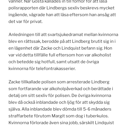
vänner. När Gösta kallades in till förhör för att läsa
polisrapporten där Lindbergs sexliv beskrevs mycket
ingående, vägrade han att läsa eftersom han ansåg att
det var för privat.
Anledningen till att svartsjukedramat mellan kvinnorna
blev en rättssak, berodde på att Lindberg brutit sig in i
en lägenhet där Zacke och Lindquist befann sig. Hon
var vid detta tillfälle full eftersom hon var alkoholist
och betedde sig hotfull, samt utsatt de övriga
kvinnorna för telefontrakasserier.
Zacke tillkallade polisen som arresterade Lindberg
som fortfarande var alkoholpåverkad och berättade i
detalj om sitt sexliv för polisen. De övriga kvinnorna
blev då också inblandade och ljög för att skydda sig
själva. Alla inblandade blev dömda till 5-6 månaders
straffarbete förutom Margit som dog i tuberkulos.
Kvinnorna förlorade även sina jobb, särskilt Lindquist