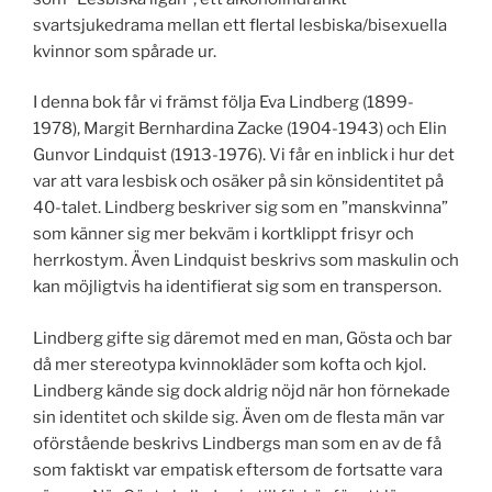
svartsjukedrama mellan ett flertal lesbiska/bisexuella
kvinnor som spårade ur.
I denna bok får vi främst följa Eva Lindberg (1899-
1978), Margit Bernhardina Zacke (1904-1943) och Elin
Gunvor Lindquist (1913-1976). Vi får en inblick i hur det
var att vara lesbisk och osäker på sin könsidentitet på
40-talet. Lindberg beskriver sig som en ”manskvinna”
som känner sig mer bekväm i kortklippt frisyr och
herrkostym. Även Lindquist beskrivs som maskulin och
kan möjligtvis ha identifierat sig som en transperson.
Lindberg gifte sig däremot med en man, Gösta och bar
då mer stereotypa kvinnokläder som kofta och kjol.
Lindberg kände sig dock aldrig nöjd när hon förnekade
sin identitet och skilde sig. Även om de flesta män var
oförstående beskrivs Lindbergs man som en av de få
som faktiskt var empatisk eftersom de fortsatte vara