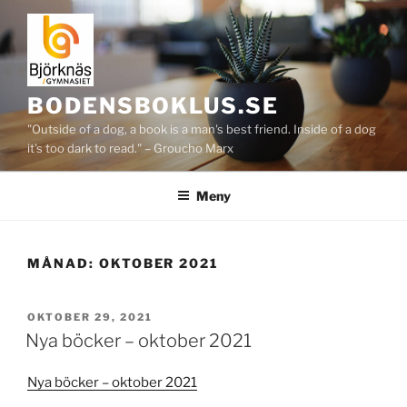
Hoppa
till
innehåll
BODENSBOKLUS.SE
"Outside of a dog, a book is a man's best friend. Inside of a dog
it's too dark to read." – Groucho Marx
Meny
MÅNAD:
OKTOBER 2021
PUBLICERAT
OKTOBER 29, 2021
Nya böcker – oktober 2021
Nya böcker – oktober 2021