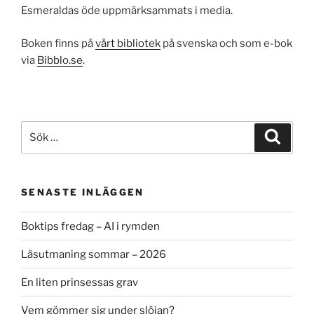
Esmeraldas öde uppmärksammats i media.
Boken finns på
vårt bibliotek
på svenska och som e-bok
via
Bibblo.se
.
Sök
Sök
efter:
SENASTE INLÄGGEN
Boktips fredag – AI i rymden
Läsutmaning sommar – 2026
En liten prinsessas grav
Vem gömmer sig under slöjan?