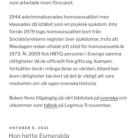
som arbetade inom försvaret.
1944 avkriminaliserades homosexualitet men
klassades då istället som en psykisk sjukdom. Inte
förrän 1979 togs homosexualitet bort från
Socialstyrelsens register över sjukdomar, trots att
Riksdagen redan uttalat sitt stöd för homosexuella år
1973. År 2009 fick HBTQ-personer i Sverige samma
rättigheter då de officiellt fick gifta sig. Kampen
fortsätter dock i många delar av världen, ibland kan
även rättigheter tas bort så det är viktigt att vara
medveten om vår egen svenska historia.
Boken finns tillgänglig på vårt bibliotek på
svenska
och
utkommer som
talbok
på Legimus 9 november.
PUBLICERAT
OKTOBER 8, 2021
Hon hette Esmeralda