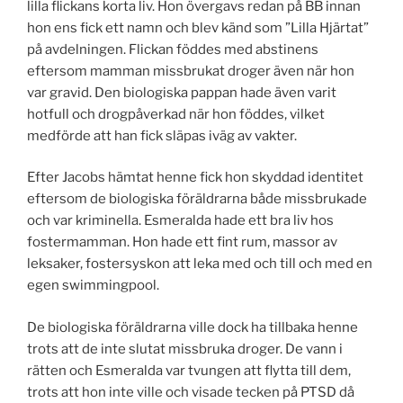
lilla flickans korta liv. Hon övergavs redan på BB innan
hon ens fick ett namn och blev känd som ”Lilla Hjärtat”
på avdelningen. Flickan föddes med abstinens
eftersom mamman missbrukat droger även när hon
var gravid. Den biologiska pappan hade även varit
hotfull och drogpåverkad när hon föddes, vilket
medförde att han fick släpas iväg av vakter.
Efter Jacobs hämtat henne fick hon skyddad identitet
eftersom de biologiska föräldrarna både missbrukade
och var kriminella. Esmeralda hade ett bra liv hos
fostermamman. Hon hade ett fint rum, massor av
leksaker, fostersyskon att leka med och till och med en
egen swimmingpool.
De biologiska föräldrarna ville dock ha tillbaka henne
trots att de inte slutat missbruka droger. De vann i
rätten och Esmeralda var tvungen att flytta till dem,
trots att hon inte ville och visade tecken på PTSD då