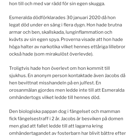
hon till och med var rädd för sin egen skugga.
Esmeralda dödförklarades 30 januari 2020 då hon
legat död under en säng i flera dygn. Hon hade brutna
armar och ben, skallskada, lunginflammation och
kvävts av sin egen spya. Proverna visade att hon hade
höga halter av narkotika vilket hennes ettåriga lillebror
också hade (som mirakulöst överlevde).
Troligtvis hade hon överlevt om hon kommit till
sjukhus. En anonym person kontaktade även Jacobs då
hen bevittnat misshandeln på en julfest. En
orosanmälan gjordes men ledde inte till att Esmeralda
omhändertogs vilket ledde till hennes död.
Den biologiska pappan dog i fängelset och mamman
fick fängelsestraff i 2 år. Jacobs är besviken på domen
men glad att fallet ledde till att lagarna kring
omhändertagandet av fosterbarn har blivit bättre efter