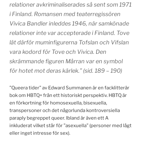
relationer avkriminaliserades så sent som 1971
i Finland. Romansen med teaterregissören
Vivica Bandler inleddes 1946, när samkönade
relationer inte var accepterade i Finland. Tove
lät därför muminfigurerna Tofslan och Vifslan
vara kodord för Tove och Vivica. Den
skrämmande figuren Mårran var en symbol
för hotet mot deras kärlek.” (sid. 189 – 190)
”Queera tider” av Edward Summanen är en facklitterär
bok om HBTQ+ från ett historiskt perspektiv. HBTQ är
en förkortning för homosexuella, bisexuella,
transpersoner och det någorlunda kontroversiella
paraply begreppet queer. Ibland är även ett A
inkluderat vilket står för ”asexuella” (personer med lågt
eller inget intresse för sex).