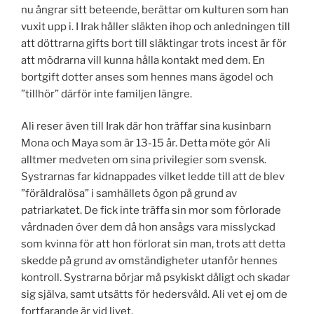
nu ångrar sitt beteende, berättar om kulturen som han
vuxit upp i. I Irak håller släkten ihop och anledningen till
att döttrarna gifts bort till släktingar trots incest är för
att mödrarna vill kunna hålla kontakt med dem. En
bortgift dotter anses som hennes mans ägodel och
”tillhör” därför inte familjen längre.
Ali reser även till Irak där hon träffar sina kusinbarn
Mona och Maya som är 13-15 år. Detta möte gör Ali
alltmer medveten om sina privilegier som svensk.
Systrarnas far kidnappades vilket ledde till att de blev
”föräldralösa” i samhällets ögon på grund av
patriarkatet. De fick inte träffa sin mor som förlorade
vårdnaden över dem då hon ansågs vara misslyckad
som kvinna för att hon förlorat sin man, trots att detta
skedde på grund av omständigheter utanför hennes
kontroll. Systrarna börjar må psykiskt dåligt och skadar
sig själva, samt utsätts för hedersvåld. Ali vet ej om de
fortfarande är vid livet.