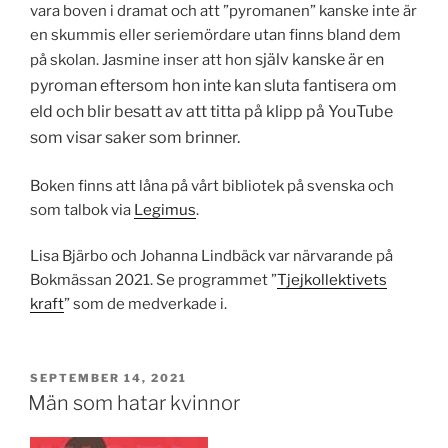
vara boven i dramat och att ”pyromanen” kanske inte är
en skummis eller seriemördare utan finns bland dem
själv
kanske är en
på skolan. Jasmine inser att hon
pyroman eftersom hon inte kan sluta fantisera om
eld och blir besatt av att titta på klipp på YouTube
som visar saker som brinner.
Boken finns att låna på vårt bibliotek på svenska och
som talbok via
Legimus
.
Lisa Bjärbo och Johanna Lindbäck var närvarande på
Bokmässan 2021. Se programmet ”
Tjejkollektivets
kraft
” som de medverkade i.
PUBLICERAT
SEPTEMBER 14, 2021
Män som hatar kvinnor