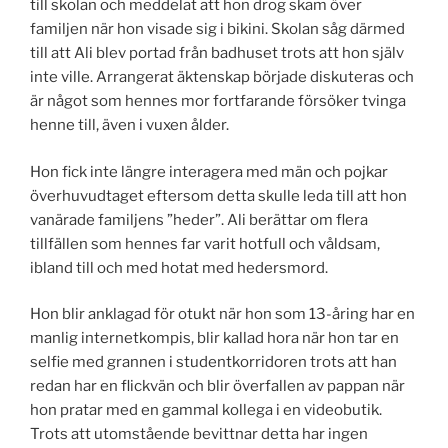
till skolan och meddelat att hon drog skam över
familjen när hon visade sig i bikini. Skolan såg därmed
till att Ali blev portad från badhuset trots att hon själv
inte ville. Arrangerat äktenskap började diskuteras och
är något som hennes mor fortfarande försöker tvinga
henne till, även i vuxen ålder.
Hon fick inte längre interagera med män och pojkar
överhuvudtaget eftersom detta skulle leda till att hon
vanärade familjens ”heder”. Ali berättar om flera
tillfällen som hennes far varit hotfull och våldsam,
ibland till och med hotat med hedersmord.
Hon blir anklagad för otukt när hon som 13-åring har en
manlig internetkompis, blir kallad hora när hon tar en
selfie med grannen i studentkorridoren trots att han
redan har en flickvän och blir överfallen av pappan när
hon pratar med en gammal kollega i en videobutik.
Trots att utomstående bevittnar detta har ingen