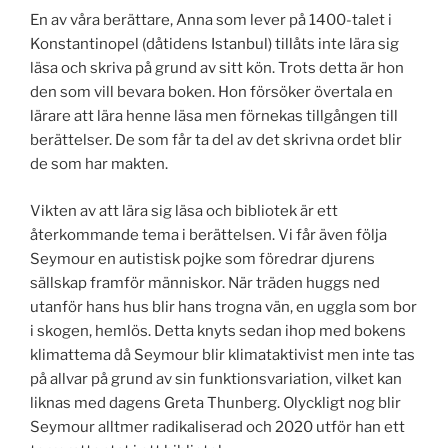
En av våra berättare, Anna som lever på 1400-talet i
Konstantinopel (dåtidens Istanbul) tillåts inte lära sig
läsa och skriva på grund av sitt kön. Trots detta är hon
den som vill bevara boken. Hon försöker övertala en
lärare att lära henne läsa men förnekas tillgången till
berättelser. De som får ta del av det skrivna ordet blir
de som har makten.
Vikten av att lära sig läsa och bibliotek är ett
återkommande tema i berättelsen. Vi får även följa
Seymour en autistisk pojke som föredrar djurens
sällskap framför människor. När träden huggs ned
utanför hans hus blir hans trogna vän, en uggla som bor
i skogen, hemlös. Detta knyts sedan ihop med bokens
klimattema då Seymour blir klimataktivist men inte tas
på allvar på grund av sin funktionsvariation, vilket kan
liknas med dagens Greta Thunberg. Olyckligt nog blir
Seymour alltmer radikaliserad och 2020 utför han ett