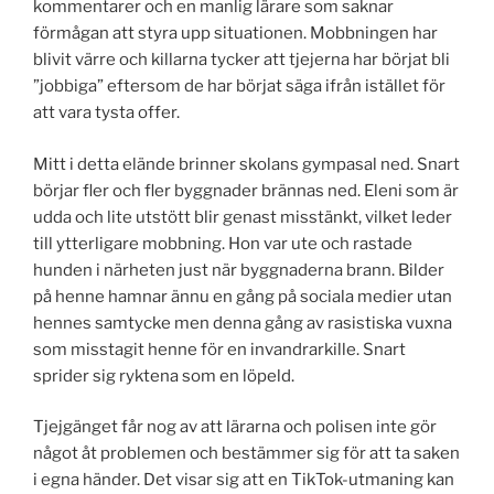
kommentarer och en manlig lärare som saknar
förmågan att styra upp situationen. Mobbningen har
blivit värre och killarna tycker att tjejerna har börjat bli
”jobbiga” eftersom de har börjat säga ifrån istället för
att vara tysta offer.
Mitt i detta elände brinner skolans gympasal ned. Snart
börjar fler och fler byggnader brännas ned. Eleni som är
udda och lite utstött blir genast misstänkt, vilket leder
till ytterligare mobbning. Hon var ute och rastade
hunden i närheten just när byggnaderna brann. Bilder
på henne hamnar ännu en gång på sociala medier utan
hennes samtycke men denna gång av rasistiska vuxna
som misstagit henne för en invandrarkille. Snart
sprider sig ryktena som en löpeld.
Tjejgänget får nog av att lärarna och polisen inte gör
något åt problemen och bestämmer sig för att ta saken
i egna händer. Det visar sig att en TikTok-utmaning kan