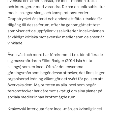
svenska och amerikanska, där incel-männen träffas
och interagerar med varandra. De har en unik subkultur
med sina egna slang och konspirationsteorier.
Grupptrycket är starkt och endast ett fåtal utvalda får
tillgång till dessa forum, efter ha genomgått ett test
som visar att de uppfyller vissa kriterier. Incel-männen
är väldigt kritiska mot svenska medier som de anser är
vinklade.
Även våld och mord har förekommit t.ex. identifierade
sig massmördaren Elliot Rodger (
2014 Isla Vista
killings
) som en incel. Ofta är det ensamma
gärningsmän som begår dessa attacker, det finns ingen
organiserad ledning vilket gör det svårt för polisen att
övervaka dem. Majoriteten av alla incel som begår
terrorattacker har däremot skrytigt om sina planer på
sociala medier innan brottet ägde rum.
Krakowski intervjuar flera incel-män, en kvinnlig incel