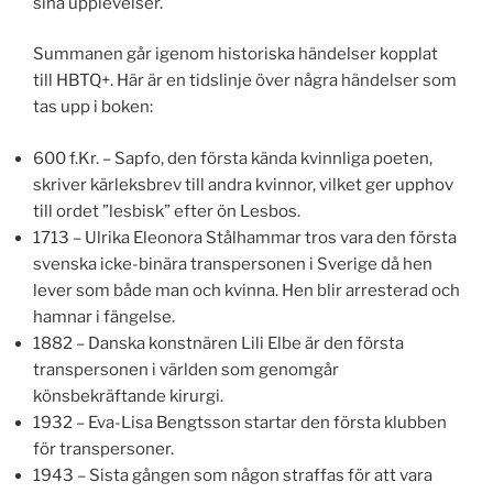
sina upplevelser.
Summanen går igenom historiska händelser kopplat
till HBTQ+. Här är en tidslinje över några händelser som
tas upp i boken:
600 f.Kr. – Sapfo, den första kända kvinnliga poeten,
skriver kärleksbrev till andra kvinnor, vilket ger upphov
till ordet ”lesbisk” efter ön Lesbos.
1713 – Ulrika Eleonora Stålhammar tros vara den första
svenska icke-binära transpersonen i Sverige då hen
lever som både man och kvinna. Hen blir arresterad och
hamnar i fängelse.
1882 – Danska konstnären Lili Elbe är den första
transpersonen i världen som genomgår
könsbekräftande kirurgi.
1932 – Eva-Lisa Bengtsson startar den första klubben
för transpersoner.
1943 – Sista gången som någon straffas för att vara