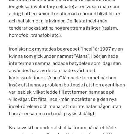
(engelska: involuntary celibate) är en vuxen man som
aldrig haft en sexuell relation och därmed blivit bitter
och hatisk mot alla kvinnor. De flesta incel-män
tenderar också att ha högerextrema åsikter (rasism,
homofobi, transfobi etc.).
Ironiskt nog myntades begreppet ”incel” år 1997 av en
kvinna som gick under namnet ”Alana”. I början hade
inte termen samma laddade betydelse som idag utan
användes bara av de som hade svårt med
kärleksrelationer. ”Alana” lämnade forumet när hon
insåg att hennes problem bottnade i att hon egentligen
var lesbisk, vilket ledde till att termen hamnade på
villovägar. Ett fåtal incel-män motsätter sig den nya
incel-rörelsen och menar att de inte hatar någon utan
bara är ensamma och mår psykiskt dåligt.
Krakowski har undersökt olika forum på nätet både