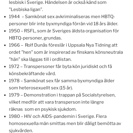
lesbisk i Sverige. Händelsen är också känd som
”Lesbiska ligan”.
1944 – Samkönat sex avkriminaliseras men HBTQ-
personer blir inte byxmyndiga förrän vid 18 års ålder.
1950 – RSFL, som är Sveriges äldsta organisation för
HBTQ-personer, grundas.
1966 – Rolf Dunås föreslår i Uppsala Nya Tidning att
ordet ”hen” som är inspirerad av finskans könsneutrala
”hän” ska läggas till i ordlistan.
1972 – Transpersoner får byta kön juridiskt och få
könsbekräftande vård.
1978 – Samkönat sex får samma byxmyndiga ålder
som heterosexuellt sex (15 år).
1979 – Demonstration i trappan på Socialstyrelsen,
vilket medför att vara transperson inte längre
räknas som en psykisk sjukdom.
1980 – HIV och AIDS-pandemin i Sverige. Flera
homosexuella män smittas men blir dåligt bemötta av
sjukvården.