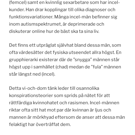
(femcel) samt en kvinnlig sexarbetare som har incel-
kunder. Han drar kopplingar till olika diagnoser och
funktionsvariationer. Många incel-män befinner sig
inom autismspektrumet, är deprimerade och
diskuterar online hur de bäst ska ta sina liv.
Det finns ett utpräglat självhat bland dessa män, som
ofta värdesätter det fysiska utseendet allra högst. En
grupphierarki existerar där de ”snygga” männen står
högst upp i samhället (chad) medan de ”fula” männen
står längst ned (incel).
Detta vi-och-dom tänk leder till osannolika
konspirationsteorier som sprids på nätet för att
rättfärdiga kvinnohatet och rasismen. Incel-männen
riktar ofta sitt hat mot par där kvinnan är ljus och
mannen är mörkhyad eftersom de anser att dessa män
felaktigt har överträffat dem.