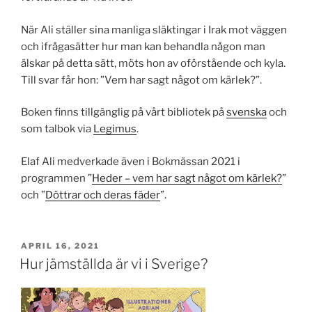
När Ali ställer sina manliga släktingar i Irak mot väggen
och ifrågasätter hur man kan behandla någon man
älskar på detta sätt, möts hon av oförstående och kyla.
Till svar får hon: ”Vem har sagt något om kärlek?”.
Boken finns tillgänglig på vårt bibliotek på
svenska
och
som talbok via
Legimus
.
Elaf Ali medverkade även i Bokmässan 2021 i
programmen ”
Heder – vem har sagt något om kärlek?
”
och ”
Döttrar och deras fäder
”.
PUBLICERAT
APRIL 16, 2021
Hur jämställda är vi i Sverige?