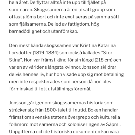
hela året. De flyttar alltså inte upp till fjället på
sommaren. Skogssamerna är en utsatt grupp som
oftast glöms bort och inte exotiseras på samma sätt
som fjällsamerna. De led av fattigdom, hög
barnadödlighet och utanförskap.
Den mest kända skogssamen var Kristina Katarina
Larsdotter (1819-1884) som också kallades ”Stor-
Stina”. Hon var främst känd för sin längd (218 cm) och
var en av världens längsta kvinnor. Jonsson skildrar
delvis hennes liv, hur hon visade upp sig mot betalning
men inte respekterades som person då hon blev
förminskad till ett utställningsföremål.
Jonsson går igenom skogssamernas historia som
sträcker sig från 1800-talet till nutid. Boken handlar
främst om svenska statens övergrepp och kulturella
folkmord mot samerna och koloniseringen av Sápmi.
Uppgifterna och de historiska dokumenten kan vara