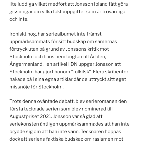
lite luddiga vilket medfört att Jonsson ibland fått göra
gissningar om vilka faktauppgifter som är trovärdiga
och inte.
Ironiskt nog, har seriealbumet inte främst
uppmärksammats för sitt budskap om samernas
förtryck utan på grund av Jonssons kritik mot
Stockholm och hans hemlängtan till Ådalen,
Ångermanland. I en
artikel i DN
uppger Jonsson att
Stockholm har gjort honom ”folkilsk”. Flera skribenter
hakade på i sina egna artiklar där de uttryckt sitt eget
missnöje för Stockholm.
Trots denna oväntade debatt, blev serieromanen den
första tecknade serien som blev nominerad till
Augustpriset 2021. Jonsson var så glad att
seriekonsten äntligen uppmärksammades att han inte
brydde sig om att han inte vann. Tecknaren hoppas
dock att seriens faktiska budskap om rasismen mot