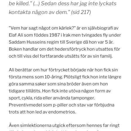
be killed.” (…) Sedan dess har jag inte lyckats
kontakta någon av dem.” (sid 217)
”Vem har sagt något om kärlek?” är en självbiografi av
Elaf Ali som föddes 1987 i Irak men tvingades fly under
Saddam Husseins regim till Sverige då hon var 5 år.
Boken handlar om det hedersförtryck hon utsattes för
och till viss del fortfarande utsätts för av sin familj.
Ali berättar om hur förtrycket började när hon fick sin
första mens som 10-åring. Plötsligt fick hon inte längre
göra samma saker som sina bröder även om hon
tidigare tillåtits. Hon fick inte utöva någon form av
sport, cykla, rida eller använda tamponger.
Preventivmedel som p-piller och stav var förbjudna
trots att hon led av endometrios.
Även simlektionerna utgick eftersom hennes far ringt