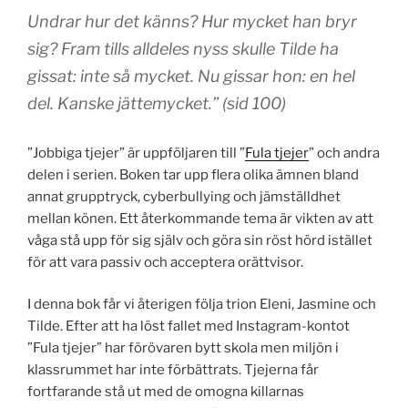
Undrar hur det känns? Hur mycket han bryr
sig? Fram tills alldeles nyss skulle Tilde ha
gissat: inte så mycket. Nu gissar hon: en hel
del. Kanske jättemycket.” (sid 100)
”Jobbiga tjejer” är uppföljaren till ”
Fula tjejer
” och andra
delen i serien. Boken tar upp flera olika ämnen bland
annat grupptryck, cyberbullying och jämställdhet
mellan könen. Ett återkommande tema är vikten av att
våga stå upp för sig själv och göra sin röst hörd istället
för att vara passiv och acceptera orättvisor.
I denna bok får vi återigen följa trion Eleni, Jasmine och
Tilde. Efter att ha löst fallet med Instagram-kontot
”Fula tjejer” har förövaren bytt skola men miljön i
klassrummet har inte förbättrats. Tjejerna får
fortfarande stå ut med de omogna killarnas