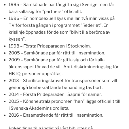
1995 – Samkönade par får gifta sig i Sverige men får
bara kalla sig för ”partners” officiellt.
1996 – En homosexuell kyss mellan två män visas på
TV för första gången i programmet ”Rederiet”. En
krislinje öppnades för de som ”blivit illa berörda av
kyssen”.
1998 – Första Prideparaden i Stockholm.
2005 – Samkönade par får rätt till insemination.
2009 – Samkönade par får gifta sig och får kalla
äktenskapet för vad de vill. Anti-diskrimineringslag för
HBTQ-personer upprättas.
2013 – Steriliseringskravet för transpersoner som vill
genomgå könbekräftande behandling tas bort.
2014 – Första Prideparaden i Sápmi för samer.
2015 – Könsneutrala pronomen ”hen” läggs officiellt till
i Svenska Akademins ordlista.
2016 – Ensamstående får rätt till insemination.
Boken finns tillgänglig på vårt bibliotek på