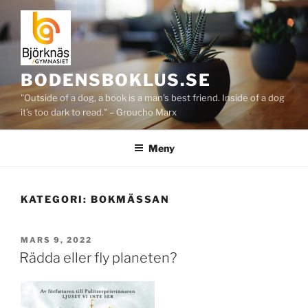
Hoppa
till
innehåll
BODENSBOKLUS.SE
"Outside of a dog, a book is a man's best friend. Inside of a dog
it's too dark to read." – Groucho Marx
Meny
KATEGORI:
BOKMÄSSAN
PUBLICERAT
MARS 9, 2022
Rädda eller fly planeten?