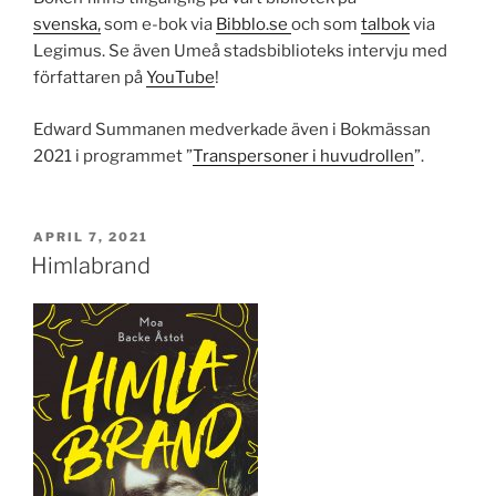
svenska,
som e-bok via
Bibblo.se
och som
talbok
via
Legimus. Se även Umeå stadsbiblioteks intervju med
författaren på
YouTube
!
Edward Summanen medverkade även i Bokmässan
2021 i programmet ”
Transpersoner i huvudrollen
”.
PUBLICERAT
APRIL 7, 2021
Himlabrand