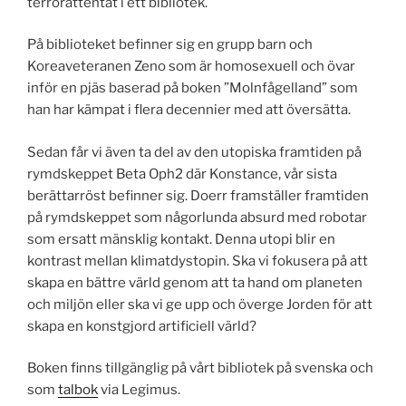
terrorattentat i ett bibliotek.
På biblioteket befinner sig en grupp barn och
Koreaveteranen Zeno som är homosexuell och övar
inför en pjäs baserad på boken ”Molnfågelland” som
han har kämpat i flera decennier med att översätta.
Sedan får vi även ta del av den utopiska framtiden på
rymdskeppet Beta Oph2 där Konstance, vår sista
berättarröst befinner sig. Doerr framställer framtiden
på rymdskeppet som någorlunda absurd med robotar
som ersatt mänsklig kontakt. Denna utopi blir en
kontrast mellan klimatdystopin. Ska vi fokusera på att
skapa en bättre värld genom att ta hand om planeten
och miljön eller ska vi ge upp och överge Jorden för att
skapa en konstgjord artificiell värld?
Boken finns tillgänglig på vårt bibliotek på svenska och
som
talbok
via Legimus.