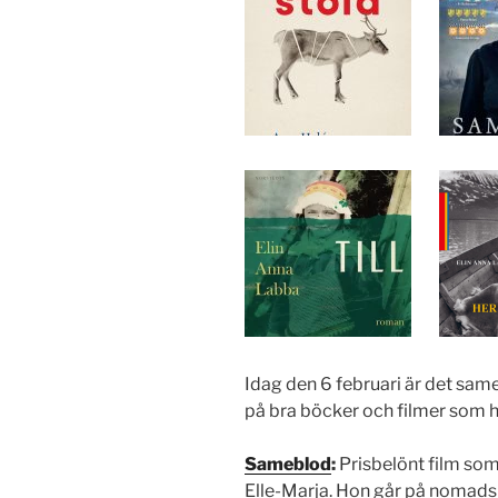
Idag den 6 februari är det same
på bra böcker och filmer som 
Sameblod
:
Prisbelönt film so
Elle-Marja. Hon går på nomadskol