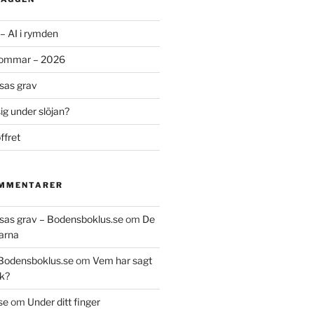
– AI i rymden
sommar – 2026
ssas grav
g under slöjan?
ffret
OMMENTARER
essas grav – Bodensboklus.se
om
De
arna
 Bodensboklus.se
om
Vem har sagt
k?
se
om
Under ditt finger