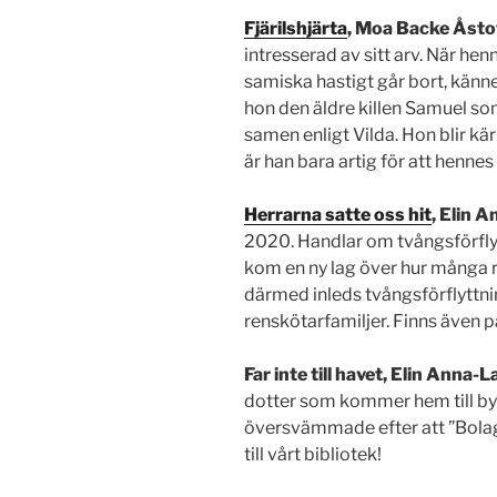
Fjärilshjärta
,
Moa Backe Åsto
intresserad av sitt arv. När he
samiska hastigt går bort, känne
hon den äldre killen Samuel som
samen enligt Vilda. Hon blir kä
är han bara artig för att henne
Herrarna satte oss hit
, Elin 
2020. Handlar om tvångsförfly
kom en ny lag över hur många r
därmed inleds tvångsförflyttnin
renskötarfamiljer. Finns även 
Far inte till havet, Elin Anna-
dotter som kommer hem till by o
översvämmade efter att ”Bolag
till vårt bibliotek!