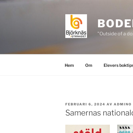
Hoppa
till
innehåll
BODE
"Outside of a do
Hem
Om
Elevers boktip
PUBLICERAT
FEBRUARI 6, 2024
AV
ADMINO
Samernas nationald