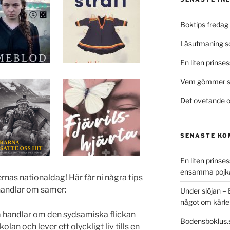
Boktips fredag 
Läsutmaning 
En liten prinse
Vem gömmer si
Det ovetande o
SENASTE K
En liten prins
ensamma pojk
rnas nationaldag! Här får ni några tips
handlar om samer:
Under slöjan –
något om kärle
m handlar om den sydsamiska flickan
Bodensboklus.
an och lever ett olyckligt liv tills en