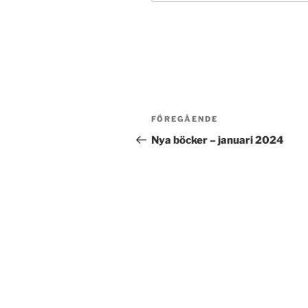
Inläggsnavigering
Föregående
FÖREGÅENDE
inlägg
Nya böcker – januari 2024