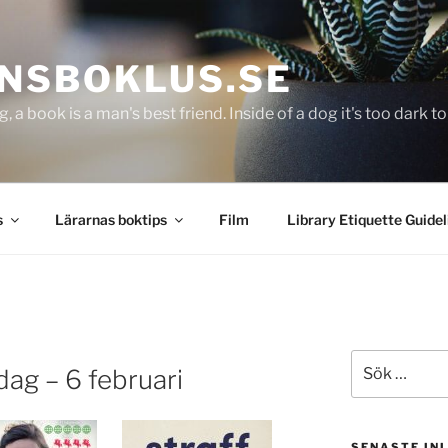
NSBOKLUS.SE
g, a book is a man's best friend. Inside of a dog it's too dark 
s
Lärarnas boktips
Film
Library Etiquette Guidel
Sök
ag – 6 februari
efter:
SENASTE IN