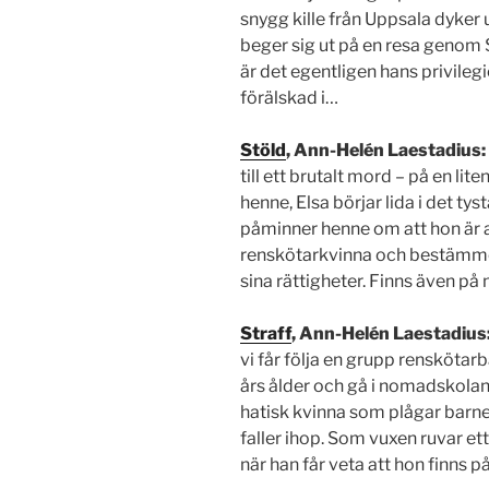
snygg kille från Uppsala dyker 
beger sig ut på en resa genom 
är det egentligen hans privileg
förälskad i…
Stöld
, Ann-Helén Laestadius:
till ett brutalt mord – på en lit
henne, Elsa börjar lida i det t
påminner henne om att hon är a
renskötarkvinna och bestämmer s
sina rättigheter. Finns även på
Straff
, Ann-Helén Laestadius
vi får följa en grupp renskötarb
års ålder och gå i nomadskolan 
hatisk kvinna som plågar barne
faller ihop. Som vuxen ruvar e
när han får veta att hon finns 