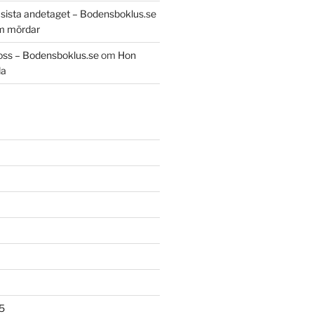
t sista andetaget – Bodensboklus.se
m mördar
oss – Bodensboklus.se
om
Hon
da
5