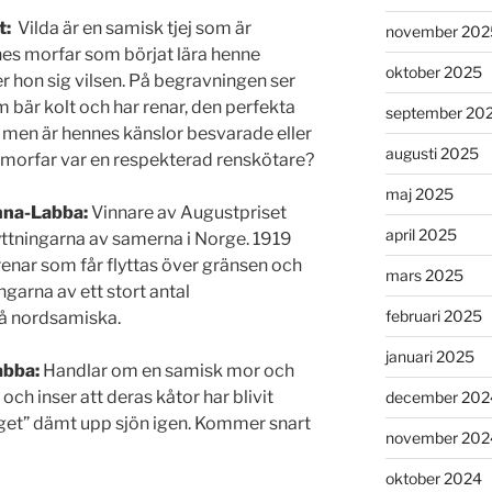
t
:
Vilda är en samisk tjej som är
november 202
nnes morfar som börjat lära henne
oktober 2025
r hon sig vilsen. På begravningen ser
 bär kolt och har renar, den perfekta
september 20
r men är hennes känslor besvarade eller
augusti 2025
s morfar var en respekterad renskötare?
maj 2025
Anna-Labba:
Vinnare av Augustpriset
april 2025
ttningarna av samerna i Norge. 1919
enar som får flyttas över gränsen och
mars 2025
garna av ett stort antal
februari 2025
på nordsamiska.
januari 2025
Labba:
Handlar om en samisk mor och
ch inser att deras kåtor har blivit
december 202
et” dämt upp sjön igen. Kommer snart
november 202
oktober 2024