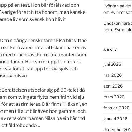
upp på en fest. Hon blir förälskad och
I väntan på de
Sverige för att hitta honom, men kanske
om
Kvinnor so
ierade liv som svensk hon blivit
Ondskan nära 
hette Esmeral
Den nioåriga renskötaren Elsa blir vittne
en ren. Förövaren hotar att skära halsen av
ARKIV
ysta med renens avskurna öra i vanten som
nnorlunda. Hon växer upp till en stark
juni 2026
ig för att stå upp för sig själv och
maj 2026
 nordsamiska.
april 2026
:
Berättelsen utspelar sig på 50-talet då
arn som tvingats flytta hemifrån vid sju
mars 2026
för att assimileras. Där finns ”Häxan”, en
februari 2026
n men till slut blir även hon gammal och
tt av renskötarbarnen Nilsa på sin hämnd
januari 2026
på ett äldreboende…
december 202