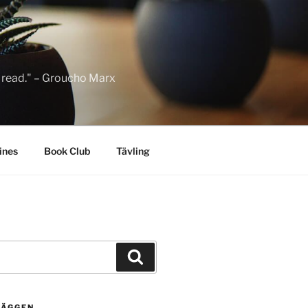
to read." – Groucho Marx
ines
Book Club
Tävling
Sök
LÄGGEN