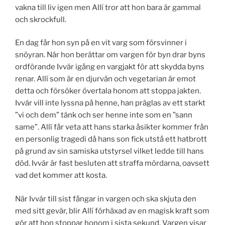
vakna till liv igen men Allí tror att hon bara är gammal
och skrockfull.
En dag får hon syn på en vit varg som försvinner i
snöyran. När hon berättar om vargen för byn drar byns
ordförande Ivvár igång en vargjakt för att skydda byns
renar. Allí som är en djurvän och vegetarian är emot
detta och försöker övertala honom att stoppa jakten.
Ivvár vill inte lyssna på henne, han präglas av ett starkt
”vi och dem” tänk och ser henne inte som en ”sann
same”. Allí får veta att hans starka åsikter kommer från
en personlig tragedi då hans son fick utstå ett hatbrott
på grund av sin samiska utstyrsel vilket ledde till hans
död. Ivvár är fast besluten att straffa mördarna, oavsett
vad det kommer att kosta.
När Ivvár till sist fångar in vargen och ska skjuta den
med sitt gevär, blir Allí förhäxad av en magisk kraft som
gör att hon stoppar honom i sista sekund. Vargen visar