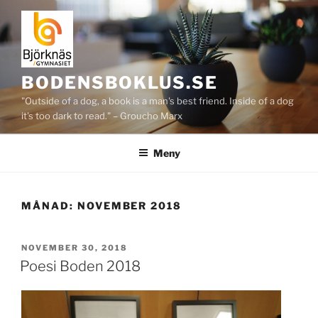
Hoppa
till
innehåll
BODENSBOKLUS.SE
"Outside of a dog, a book is a man's best friend. Inside of a dog
it's too dark to read." – Groucho Marx
Meny
MÅNAD:
NOVEMBER 2018
PUBLICERAT
NOVEMBER 30, 2018
Poesi Boden 2018