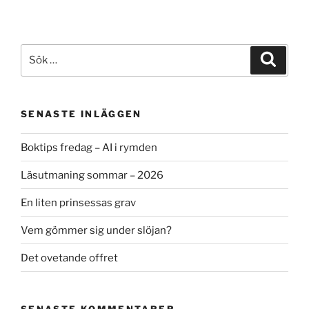
Sök
Sök
efter:
SENASTE INLÄGGEN
Boktips fredag – AI i rymden
Läsutmaning sommar – 2026
En liten prinsessas grav
Vem gömmer sig under slöjan?
Det ovetande offret