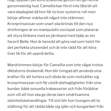
genomskinlig hud. Camellia kan först inte låta bli att
vara skadeglad då hon får ta över systerns roll men
börjar alltmer märka att något inte stämmer.
Kronprinsessan som snart ska krönas till den nya
drottningen är en manipulativ sociopat som planerar
att styra Orléans med en järnhand med hjälp av sin
favorit Belle. Hon är beredd att göra vad som helst för
det perfekta utseendet och är inte rädd för att kliva
över lik för att uppnå detta.
Mardrömmen börjar för Camellia som inte vågar trotsa
diktatorns önskemål. Hon blir tvingad att använda sina
krafter för att tortera och döda de som motsätter sig
kronprinsessan och får utstå obehagligheter från sina
kunder, både sexuella trakasserier och från föräldrar
som vill att hon ska ge deras barn smärtsamma
skönhetsbehandlingar. Till sist blir hon tvungen att ta
ställning för att rädda både sig själv och kungariket från