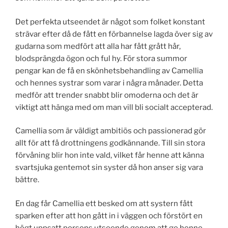
Det perfekta utseendet är något som folket konstant
strävar efter då de fått en förbannelse lagda över sig av
gudarna som medfört att alla har fått grått hår,
blodsprängda ögon och ful hy. För stora summor
pengar kan de få en skönhetsbehandling av Camellia
och hennes systrar som varar i några månader. Detta
medför att trender snabbt blir omoderna och det är
viktigt att hänga med om man vill bli socialt accepterad.
Camellia som är väldigt ambitiös och passionerad gör
allt för att få drottningens godkännande. Till sin stora
förvåning blir hon inte vald, vilket får henne att känna
svartsjuka gentemot sin syster då hon anser sig vara
bättre.
En dag får Camellia ett besked om att systern fått
sparken efter att hon gått in i väggen och förstört en
högt uppsatt persons utseende genom att ge henne