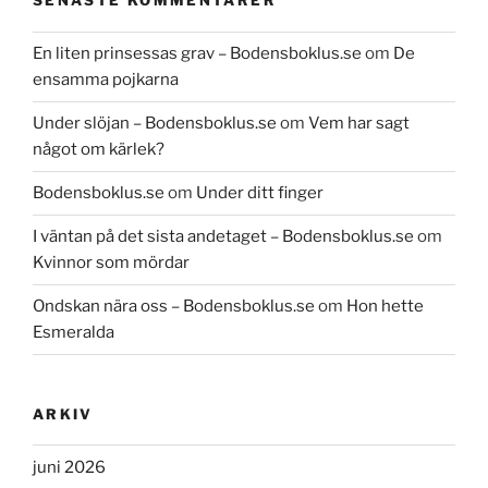
SENASTE KOMMENTARER
En liten prinsessas grav – Bodensboklus.se
om
De
ensamma pojkarna
Under slöjan – Bodensboklus.se
om
Vem har sagt
något om kärlek?
Bodensboklus.se
om
Under ditt finger
I väntan på det sista andetaget – Bodensboklus.se
om
Kvinnor som mördar
Ondskan nära oss – Bodensboklus.se
om
Hon hette
Esmeralda
ARKIV
juni 2026