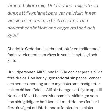
lämnat bakom mig. Det förvånar mig inte ett
dugg att flygplanet bara var halvfullt. Ingen
vid sina sinnens fulla bruk reser norrut i
november när Norrland begravts i snö och
kyla.”
Charlotte Cederlunds
debutantbok är en thriller med
fantasy- element som väver in samisk mytologi och
kultur.
Huvudpersonen Allí Sunna är 16 år och har precis blivit
föräldralös. Hon har nyligen förlorat sin pappa i cancer
och hennes mor dog under mystiska omständigheter
natten då hon föddes. Allí blir tvungen att flytta upp till
Norrland för att bo med sina samiska släktingar som
hon aldrig tidigare haft kontakt med. Hennes far har i
flera år vägrat att låta henne utforska sin samiska