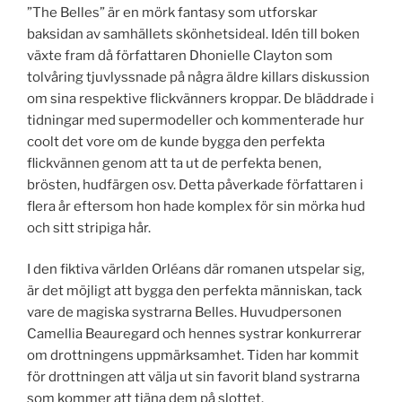
”The Belles” är en mörk fantasy som utforskar
baksidan av samhällets skönhetsideal. Idén till boken
växte fram då författaren Dhonielle Clayton som
tolvåring tjuvlyssnade på några äldre killars diskussion
om sina respektive flickvänners kroppar. De bläddrade i
tidningar med supermodeller och kommenterade hur
coolt det vore om de kunde bygga den perfekta
flickvännen genom att ta ut de perfekta benen,
brösten, hudfärgen osv. Detta påverkade författaren i
flera år eftersom hon hade komplex för sin mörka hud
och sitt stripiga hår.
I den fiktiva världen Orléans där romanen utspelar sig,
är det möjligt att bygga den perfekta människan, tack
vare de magiska systrarna Belles. Huvudpersonen
Camellia Beauregard och hennes systrar konkurrerar
om drottningens uppmärksamhet. Tiden har kommit
för drottningen att välja ut sin favorit bland systrarna
som kommer att tjäna dem på slottet.