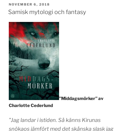
PUBLICERAT
NOVEMBER 6, 2018
Samisk mytologi och fantasy
”Middagsmörker” av
Charlotte Cederlund
”Jag landar i istiden. Så känns Kirunas
snökaos jämfört med det skånska slask jag