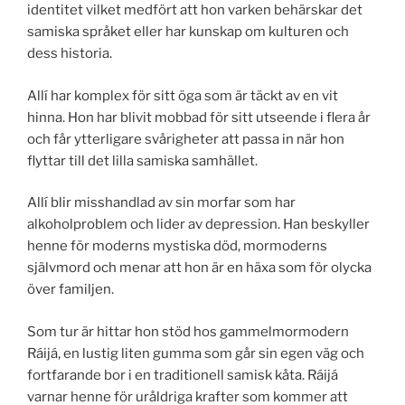
identitet vilket medfört att hon varken behärskar det
samiska språket eller har kunskap om kulturen och
dess historia.
Allí har komplex för sitt öga som är täckt av en vit
hinna. Hon har blivit mobbad för sitt utseende i flera år
och får ytterligare svårigheter att passa in när hon
flyttar till det lilla samiska samhället.
Allí blir misshandlad av sin morfar som har
alkoholproblem och lider av depression. Han beskyller
henne för moderns mystiska död, mormoderns
självmord och menar att hon är en häxa som för olycka
över familjen.
Som tur är hittar hon stöd hos gammelmormodern
Ráijá, en lustig liten gumma som går sin egen väg och
fortfarande bor i en traditionell samisk kåta. Ráijá
varnar henne för uråldriga krafter som kommer att