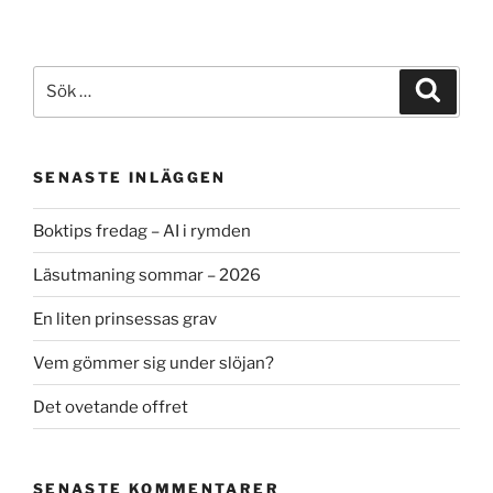
Sök
Sök
efter:
SENASTE INLÄGGEN
Boktips fredag – AI i rymden
Läsutmaning sommar – 2026
En liten prinsessas grav
Vem gömmer sig under slöjan?
Det ovetande offret
SENASTE KOMMENTARER