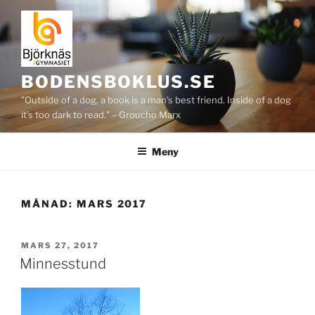
Hoppa
till
innehåll
BODENSBOKLUS.SE
"Outside of a dog, a book is a man's best friend. Inside of a dog
it's too dark to read." – Groucho Marx
Meny
MÅNAD:
MARS 2017
PUBLICERAT
MARS 27, 2017
Minnesstund