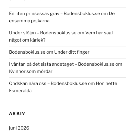
En liten prinsessas grav – Bodensboklus.se
om
De
ensamma pojkarna
Under slöjan – Bodensboklus.se
om
Vem har sagt
något om kärlek?
Bodensboklus.se
om
Under ditt finger
I väntan på det sista andetaget – Bodensboklus.se
om
Kvinnor som mördar
Ondskan nära oss – Bodensboklus.se
om
Hon hette
Esmeralda
ARKIV
juni 2026