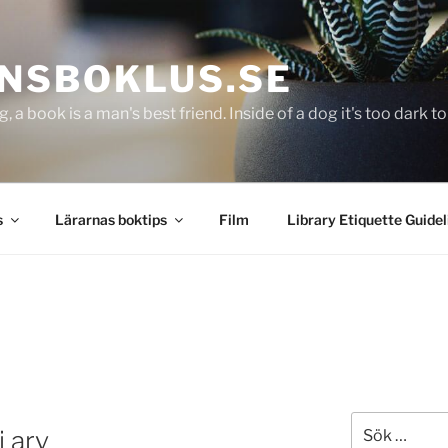
NSBOKLUS.SE
g, a book is a man's best friend. Inside of a dog it's too dark 
s
Lärarnas boktips
Film
Library Etiquette Guidel
Sök
 arv
efter: