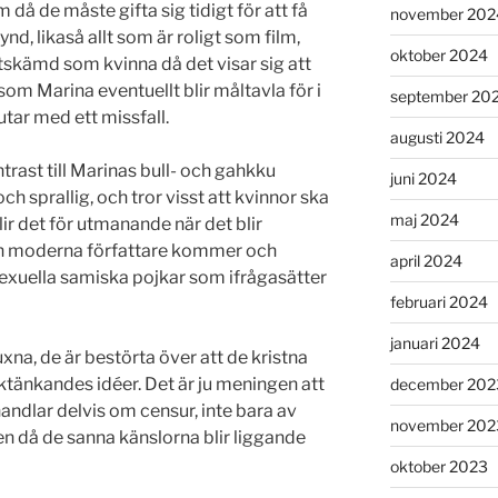
då de måste gifta sig tidigt för att få
november 202
d, likaså allt som är roligt som film,
oktober 2024
utskämd som kvinna då det visar sig att
som Marina eventuellt blir måltavla för i
september 20
tar med ett missfall.
augusti 2024
ontrast till Marinas bull- och gahkku
juni 2024
 sprallig, och tror visst att kvinnor ska
maj 2024
lir det för utmanande när det blir
och moderna författare kommer och
april 2024
xuella samiska pojkar som ifrågasätter
februari 2024
januari 2024
xna, de är bestörta över att de kristna
iktänkandes idéer. Det är ju meningen att
december 202
handlar delvis om censur, inte bara av
november 202
n då de sanna känslorna blir liggande
oktober 2023