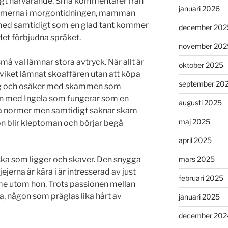
igt närvarande. Små kommentarer från
januari 2026
samerna i morgontidningen, mamman
r med samtidigt som en glad tant kommer
december 202
det förbjudna språket.
november 202
å val lämnar stora avtryck. När allt är
oktober 2025
viket lämnat skoaffären utan att köpa
september 20
ung och osäker med skammen som
vän med Ingela som fungerar som en
augusti 2025
la normer men samtidigt saknar skam
maj 2025
 hon blir kleptoman och börjar begå
april 2025
ska som ligger och skaver. Den snygga
mars 2025
ejerna är kära i är intresserad av just
februari 2025
ame utom hon. Trots passionen mellan
a, någon som präglas lika hårt av
januari 2025
december 202