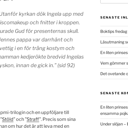
Utanför kyrkan dök Ingela upp med
SENASTE IN
iscomakeup och fnitter i kroppen.
urade Gud för presenternas skull.
Boktips fredag 
ennes pappa var darrhänt och
Läsutmaning 
vettig i en för trång kostym och
En liten prinse
amman kedjerökte bredvid Ingelas
Vem gömmer si
yskon, innan de gick in.” (sid 92)
Det ovetande o
SENASTE K
En liten prins
mi-trilogin och en uppföljare till
ensamma pojk
”
Stöld
” och ”
Straff
”. Precis som sina
Under slöjan –
an om hur det är att leva med en