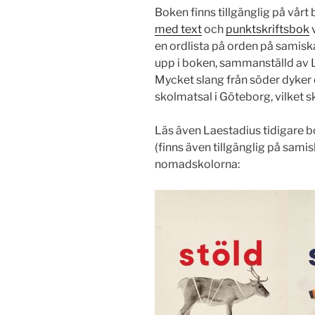
Boken finns tillgänglig på vårt
med text
och
punktskriftsbok
v
en ordlista på orden på samisk
upp i boken, sammanställd av 
Mycket slang från söder dyker
skolmatsal i Göteborg, vilket sk
Läs även Laestadius tidigare b
(finns även tillgänglig på samis
nomadskolorna: