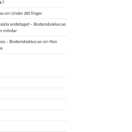
k?
se
om
Under ditt finger
t sista andetaget – Bodensboklus.se
m mördar
oss – Bodensboklus.se
om
Hon
da