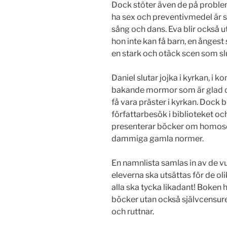
Dock stöter även de på problem 
ha sex och preventivmedel är syn
sång och dans. Eva blir också 
hon inte kan få barn, en ångest 
en stark och otäck scen som slu
Daniel slutar jojka i kyrkan, i k
bakande mormor som är glad och
få vara präster i kyrkan. Dock b
författarbesök i biblioteket 
presenterar böcker om homose
dammiga gamla normer.
En namnlista samlas in av de vu
eleverna ska utsättas för de ol
alla ska tycka likadant! Boken 
böcker utan också självcensure
och ruttnar.