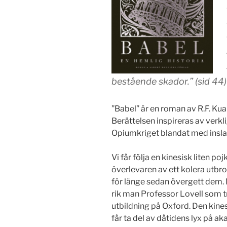
bestående skador.” (sid 44)
”Babel” är en roman av R.F. Kua
Berättelsen inspireras av verk
Opiumkriget blandat med inslag
Vi får följa en kinesisk liten p
överlevaren av ett kolera utbrot
för länge sedan övergett dem. N
rik man Professor Lovell som t
utbildning på Oxford. Den kine
får ta del av dåtidens lyx på ak