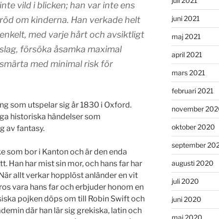
juli 2021
inte vild i blicken; han var inte ens
juni 2021
röd om kinderna. Han verkade helt
enkelt, med varje hårt och avsiktligt
maj 2021
slag, försöka åsamka maximal
april 2021
smärta med minimal risk för
mars 2021
februari 2021
ng som utspelar sig år 1830 i Oxford.
november 202
liga historiska händelser som
oktober 2020
 av fantasy.
september 20
ojke som bor i Kanton och är den enda
augusti 2020
t. Han har mist sin mor, och hans far har
är allt verkar hopplöst anländer en vit
juli 2020
ros vara hans far och erbjuder honom en
siska pojken döps om till Robin Swift och
juni 2020
ademin där han lär sig grekiska, latin och
maj 2020