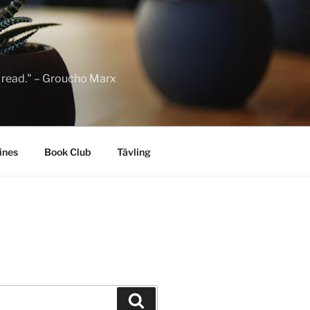
to read." – Groucho Marx
ines
Book Club
Tävling
Sök