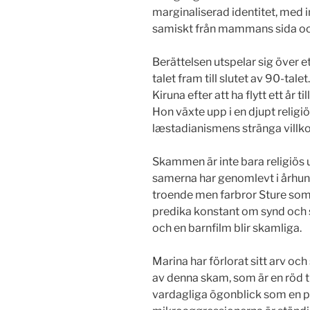
marginaliserad identitet, med i
samiskt från mammans sida och
Berättelsen utspelar sig över e
talet fram till slutet av 90-talet.
Kiruna efter att ha flytt ett år 
Hon växte upp i en djupt religi
læstadianismens stränga villko
Skammen är inte bara religiös 
samerna har genomlevt i århund
troende men farbror Sture som b
predika konstant om synd och s
och en barnfilm blir skamliga.
Marina har förlorat sitt arv oc
av denna skam, som är en röd 
vardagliga ögonblick som en pr