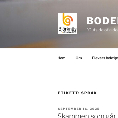
Hoppa
till
innehåll
BODE
"Outside of a do
Hem
Om
Elevers boktip
ETIKETT:
SPRÅK
PUBLICERAT
SEPTEMBER 16, 2025
Skammen som går i