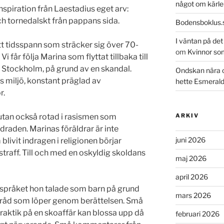
något om kärle
nspiration från Laestadius eget arv:
 tornedalskt från pappans sida.
Bodensboklus.
I väntan på de
tt tidsspann som sträcker sig över 70-
om
Kvinnor so
 Vi får följa Marina som flyttat tillbaka till
till Stockholm, på grund av en skandal.
Ondskan nära 
ös miljö, konstant präglad av
hette Esmeral
r.
utan också rotad i rasismen som
ARKIV
raden. Marinas föräldrar är inte
juni 2026
livit indragen i religionen börjar
traff. Till och med en oskyldig skoldans
maj 2026
april 2026
h språket hon talade som barn på grund
mars 2026
tråd som löper genom berättelsen. Små
aktik på en skoaffär kan blossa upp då
februari 2026