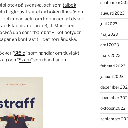
september 20
 bibliotek på svenska, och som
talbok
ia Legimus. I slutet av boken finns även
augusti 2023
a och meänkieli som kontinuerligt dyker
juni 2023
Laedstadius morbror Kjell Marainen.
 också upp som ”bamba” vilket betyder
maj 2023
apar en kontrast till det norrländska.
april 2023
öcker ”
Stöld
” som handlar om tjuvjakt
mars 2023
ka!) och ”
Skam
” som handlar om
februari 2023
januari 2023
december 202
november 202
oktober 2022
september 20