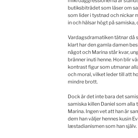
mikroaggressionerna är ständ
butiksbiträdet som läser om 
som lider i tystnad och nicka
in och hälsar högt på samiska, 
Vardagsdramatiken tätnar då sm
klart har den gamla damen bes
något och Marina står kvar, 
bränner inuti henne. Hon blir 
kontrast figur som utmanar al
och moral, vilket leder till att
mindre brott.
Dock är det inte bara det sami
samiska killen Daniel som alla tj
Marina. Ingen vet att han är s
dem han väljer hennes kusin Ev
læstadianismen som han själv.