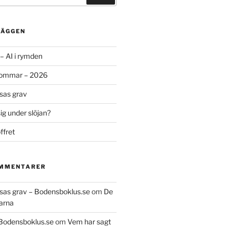
LÄGGEN
– AI i rymden
sommar – 2026
ssas grav
g under slöjan?
ffret
OMMENTARER
essas grav – Bodensboklus.se
om
De
arna
 Bodensboklus.se
om
Vem har sagt