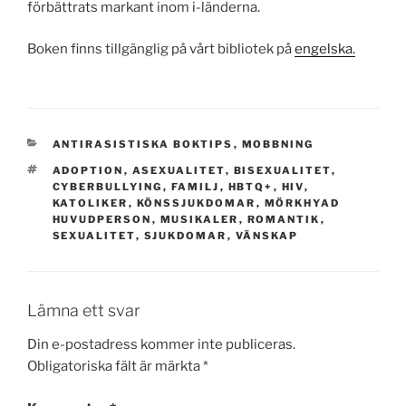
förbättrats markant inom i-länderna.
Boken finns tillgänglig på vårt bibliotek på
engelska.
KATEGORIER
ANTIRASISTISKA BOKTIPS
,
MOBBNING
TAGGAR
ADOPTION
,
ASEXUALITET
,
BISEXUALITET
,
CYBERBULLYING
,
FAMILJ
,
HBTQ+
,
HIV
,
KATOLIKER
,
KÖNSSJUKDOMAR
,
MÖRKHYAD
HUVUDPERSON
,
MUSIKALER
,
ROMANTIK
,
SEXUALITET
,
SJUKDOMAR
,
VÄNSKAP
Lämna ett svar
Din e-postadress kommer inte publiceras.
Obligatoriska fält är märkta
*