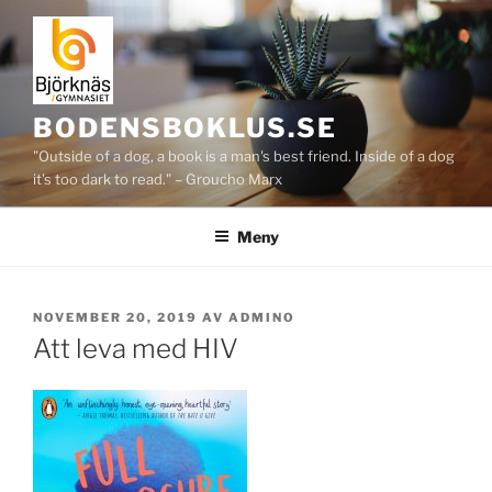
Hoppa
till
innehåll
BODENSBOKLUS.SE
"Outside of a dog, a book is a man's best friend. Inside of a dog
it's too dark to read." – Groucho Marx
Meny
PUBLICERAT
NOVEMBER 20, 2019
AV
ADMINO
Att leva med HIV