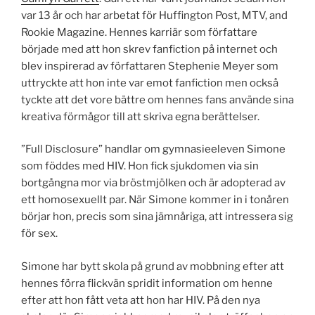
var 13 år och har arbetat för Huffington Post, MTV, and
Rookie Magazine. Hennes karriär som författare
började med att hon skrev fanfiction på internet och
blev inspirerad av författaren Stephenie Meyer som
uttryckte att hon inte var emot fanfiction men också
tyckte att det vore bättre om hennes fans använde sina
kreativa förmågor till att skriva egna berättelser.
”Full Disclosure” handlar om gymnasieeleven Simone
som föddes med HIV. Hon fick sjukdomen via sin
bortgångna mor via bröstmjölken och är adopterad av
ett homosexuellt par. När Simone kommer in i tonåren
börjar hon, precis som sina jämnåriga, att intressera sig
för sex.
Simone har bytt skola på grund av mobbning efter att
hennes förra flickvän spridit information om henne
efter att hon fått veta att hon har HIV. På den nya