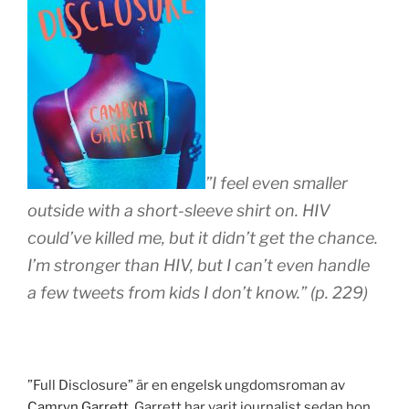
”I feel even smaller
outside with a short-sleeve shirt on. HIV
could’ve killed me, but it didn’t get the chance.
I’m stronger than HIV, but I can’t even handle
a few tweets from kids I don’t know.” (p. 229)
”Full Disclosure” är en engelsk ungdomsroman av
Camryn Garrett
. Garrett har varit journalist sedan hon