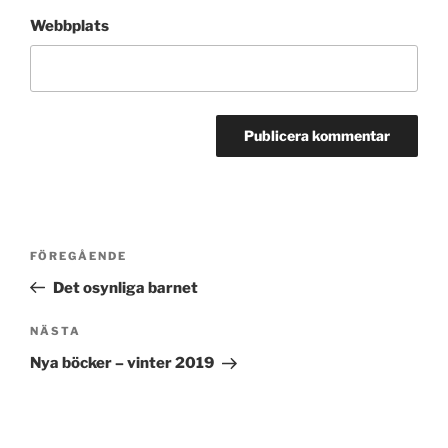
Webbplats
Inläggsnavigering
Föregående
FÖREGÅENDE
inlägg
Det osynliga barnet
Nästa
NÄSTA
inlägg
Nya böcker – vinter 2019