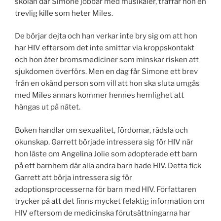
skolan där Simone jobbar med musikaler, träffar hon en
trevlig kille som heter Miles.
De börjar dejta och han verkar inte bry sig om att hon
har HIV eftersom det inte smittar via kroppskontakt
och hon äter bromsmediciner som minskar risken att
sjukdomen överförs. Men en dag får Simone ett brev
från en okänd person som vill att hon ska sluta umgås
med Miles annars kommer hennes hemlighet att
hängas ut på nätet.
Boken handlar om sexualitet, fördomar, rädsla och
okunskap. Garrett började intressera sig för HIV när
hon läste om Angelina Jolie som adopterade ett barn
på ett barnhem där alla andra barn hade HIV. Detta fick
Garrett att börja intressera sig för
adoptionsprocesserna för barn med HIV. Författaren
trycker på att det finns mycket felaktig information om
HIV eftersom de medicinska förutsättningarna har