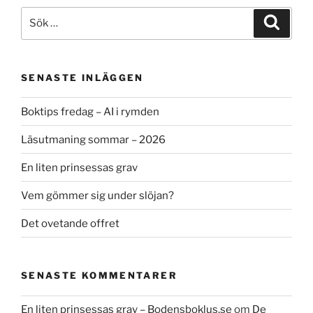
Sök
Sök
efter:
SENASTE INLÄGGEN
Boktips fredag – AI i rymden
Läsutmaning sommar – 2026
En liten prinsessas grav
Vem gömmer sig under slöjan?
Det ovetande offret
SENASTE KOMMENTARER
En liten prinsessas grav – Bodensboklus.se
om
De