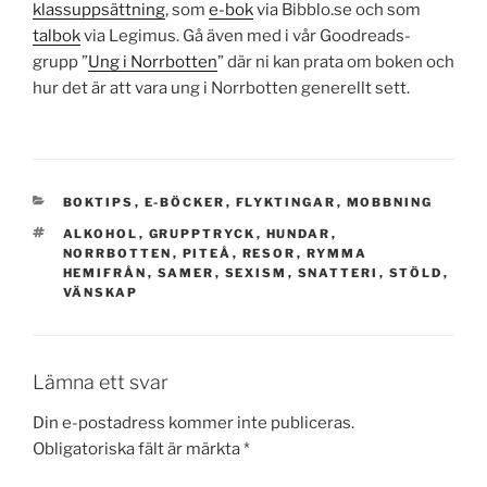
klassuppsättning
, som
e-bok
via Bibblo.se och som
talbok
via Legimus. Gå även med i vår Goodreads-
grupp ”
Ung i Norrbotten
” där ni kan prata om boken och
hur det är att vara ung i Norrbotten generellt sett.
KATEGORIER
BOKTIPS
,
E-BÖCKER
,
FLYKTINGAR
,
MOBBNING
TAGGAR
ALKOHOL
,
GRUPPTRYCK
,
HUNDAR
,
NORRBOTTEN
,
PITEÅ
,
RESOR
,
RYMMA
HEMIFRÅN
,
SAMER
,
SEXISM
,
SNATTERI
,
STÖLD
,
VÄNSKAP
Lämna ett svar
Din e-postadress kommer inte publiceras.
Obligatoriska fält är märkta
*