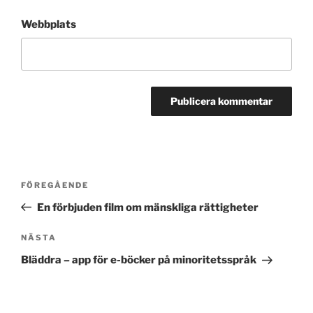
Webbplats
Inläggsnavigering
Föregående
FÖREGÅENDE
inlägg
En förbjuden film om mänskliga rättigheter
Nästa
NÄSTA
inlägg
Bläddra – app för e-böcker på minoritetsspråk