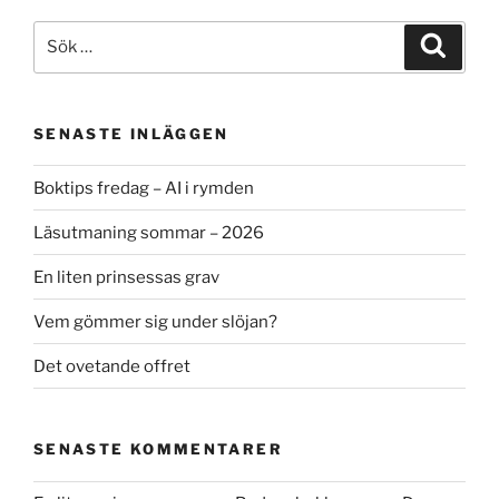
Sök
Sök
efter:
SENASTE INLÄGGEN
Boktips fredag – AI i rymden
Läsutmaning sommar – 2026
En liten prinsessas grav
Vem gömmer sig under slöjan?
Det ovetande offret
SENASTE KOMMENTARER