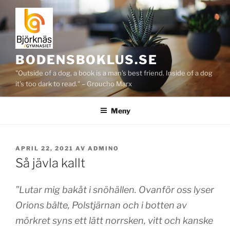
Hoppa
till
innehåll
BODENSBOKLUS.SE
"Outside of a dog, a book is a man's best friend. Inside of a dog
it's too dark to read." – Groucho Marx
Meny
PUBLICERAT
APRIL 22, 2021
AV
ADMINO
Så jävla kallt
”
Lutar mig bakåt i snöhällen. Ovanför oss lyser
Orions bälte, Polstjärnan och i botten av
mörkret syns ett lätt norrsken, vitt och kanske