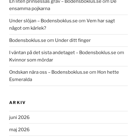
En liten prinsessas grav – Bodensboklus.se
om
De
ensamma pojkarna
Under slöjan – Bodensboklus.se
om
Vem har sagt
något om kärlek?
Bodensboklus.se
om
Under ditt finger
I väntan på det sista andetaget – Bodensboklus.se
om
Kvinnor som mördar
Ondskan nära oss – Bodensboklus.se
om
Hon hette
Esmeralda
ARKIV
juni 2026
maj 2026