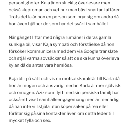
personligheter. Kaja är en skicklig överlevare men
också kleptoman och vet hur man bäst snattar i affärer.
Trots detta är hon en person som bryr sig om andra då
hon även hjälper de som har det svårt i samhället.
När gänget liftar med några rumäner i deras gamla
sunkiga bil, visar Kaja sympati och förståelse då hon
försöker kommunicera med dem via Google translate
och stjäl varma sovsäckar så att de ska kunna överleva
kylan då de antas vara hemlösa.
Kaja blir på sätt och vis en motsatskaraktär till Karla då
hon är mogen och ansvarig medan Karla är mer självisk
och omogen. Aziz som flytt med sin persiska familj har
också ett visst samhällsengagemang men är mer ärlig
då han inte vill stjäla utan köper saker på rea eller
förlitar sig på sina kontakter även om detta leder till
mycket fylla och sex.