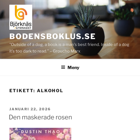
Hoppa
till
innehåll
BODENSBOKLUS.SE
"Outside of a dog, a book is a man's best friend. Inside of a dog
it's too dark to read." – Groucho Marx
Meny
ETIKETT:
ALKOHOL
PUBLICERAT
JANUARI 22, 2026
Den maskerade rosen