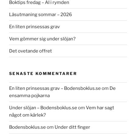
Boktips fredag – AI i rymden
Läsutmaning sommar – 2026
En liten prinsessas grav
Vem gömmer sig under slöjan?
Det ovetande offret
SENASTE KOMMENTARER
En liten prinsessas grav – Bodensboklus.se
om
De
ensamma pojkarna
Under slöjan – Bodensboklus.se
om
Vem har sagt
något om kärlek?
Bodensboklus.se
om
Under ditt finger