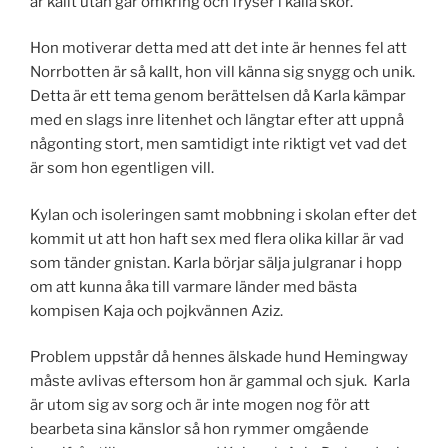
är kallt utan går omkring och fryser i kalla skor.
Hon motiverar detta med att det inte är hennes fel att
Norrbotten är så kallt, hon vill känna sig snygg och unik.
Detta är ett tema genom berättelsen då Karla kämpar
med en slags inre litenhet och längtar efter att uppnå
någonting stort, men samtidigt inte riktigt vet vad det
är som hon egentligen vill.
Kylan och isoleringen samt mobbning i skolan efter det
kommit ut att hon haft sex med flera olika killar är vad
som tänder gnistan. Karla börjar sälja julgranar i hopp
om att kunna åka till varmare länder med bästa
kompisen Kaja och pojkvännen Aziz.
Problem uppstår då hennes älskade hund Hemingway
måste avlivas eftersom hon är gammal och sjuk. Karla
är utom sig av sorg och är inte mogen nog för att
bearbeta sina känslor så hon rymmer omgående