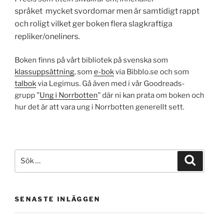
språket
mycket svordomar men är samtidigt rappt
och roligt vilket ger boken flera slagkraftiga
repliker/oneliners.
Boken finns på vårt bibliotek på svenska som
klassuppsättning
, som
e-bok
via Bibblo.se och som
talbok
via Legimus. Gå även med i vår Goodreads-
grupp ”
Ung i Norrbotten
” där ni kan prata om boken och
hur det är att vara ung i Norrbotten generellt sett.
Sök
Sök
efter:
SENASTE INLÄGGEN