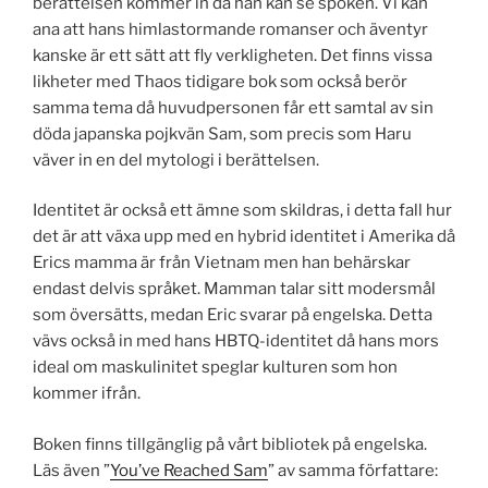
berättelsen kommer in då han kan se spöken. Vi kan
ana att hans himlastormande romanser och äventyr
kanske är ett sätt att fly verkligheten. Det finns vissa
likheter med Thaos tidigare bok som också berör
samma tema då huvudpersonen får ett samtal av sin
döda japanska pojkvän Sam, som precis som Haru
väver in en del mytologi i berättelsen.
Identitet är också ett ämne som skildras, i detta fall hur
det är att växa upp med en hybrid identitet i Amerika då
Erics mamma är från Vietnam men han behärskar
endast delvis språket. Mamman talar sitt modersmål
som översätts, medan Eric svarar på engelska. Detta
vävs också in med hans HBTQ-identitet då hans mors
ideal om maskulinitet speglar kulturen som hon
kommer ifrån.
Boken finns tillgänglig på vårt bibliotek på engelska.
Läs även ”
You’ve Reached Sam
” av samma författare: