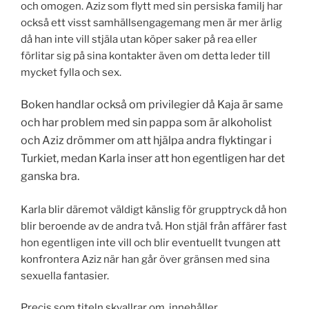
och omogen. Aziz som flytt med sin persiska familj har
också ett visst samhällsengagemang men är mer ärlig
då han inte vill stjäla utan köper saker på rea eller
förlitar sig på sina kontakter även om detta leder till
mycket fylla och sex.
Boken handlar också om privilegier då Kaja är same
och har problem med sin pappa som är alkoholist
och Aziz drömmer om att hjälpa andra flyktingar i
Turkiet, medan Karla inser att hon egentligen har det
ganska bra.
Karla blir däremot väldigt känslig för grupptryck då hon
blir beroende av de andra två. Hon stjäl från affärer fast
hon egentligen inte vill och blir eventuellt tvungen att
konfrontera Aziz när han går över gränsen med sina
sexuella fantasier.
Precis som titeln skvallrar om, innehåller