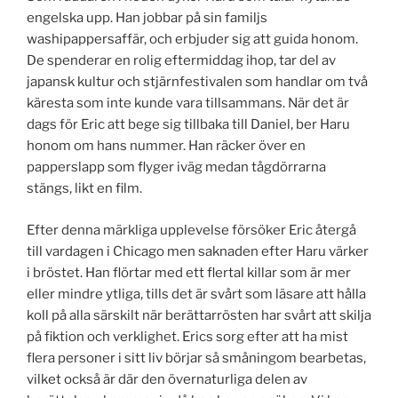
engelska upp. Han jobbar på sin familjs
washipappersaffär, och erbjuder sig att guida honom.
De spenderar en rolig eftermiddag ihop, tar del av
japansk kultur och stjärnfestivalen som handlar om två
käresta som inte kunde vara tillsammans. När det är
dags för Eric att bege sig tillbaka till Daniel, ber Haru
honom om hans nummer. Han räcker över en
papperslapp som flyger iväg medan tågdörrarna
stängs, likt en film.
Efter denna märkliga upplevelse försöker Eric återgå
till vardagen i Chicago men saknaden efter Haru värker
i bröstet. Han flörtar med ett flertal killar som är mer
eller mindre ytliga, tills det är svårt som läsare att hålla
koll på alla särskilt när berättarrösten har svårt att skilja
på fiktion och verklighet. Erics sorg efter att ha mist
flera personer i sitt liv börjar så småningom bearbetas,
vilket också är där den övernaturliga delen av