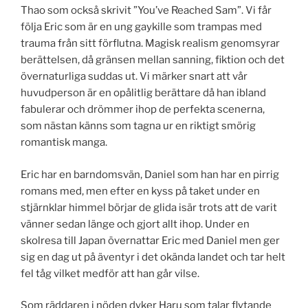
Thao som också skrivit ”You’ve Reached Sam”. Vi får
följa Eric som är en ung gaykille som trampas med
trauma från sitt förflutna. Magisk realism genomsyrar
berättelsen, då gränsen mellan sanning, fiktion och det
övernaturliga suddas ut. Vi märker snart att vår
huvudperson är en opålitlig berättare då han ibland
fabulerar och drömmer ihop de perfekta scenerna,
som nästan känns som tagna ur en riktigt smörig
romantisk manga.
Eric har en barndomsvän, Daniel som han har en pirrig
romans med, men efter en kyss på taket under en
stjärnklar himmel börjar de glida isär trots att de varit
vänner sedan länge och gjort allt ihop. Under en
skolresa till Japan övernattar Eric med Daniel men ger
sig en dag ut på äventyr i det okända landet och tar helt
fel tåg vilket medför att han går vilse.
Som räddaren i nöden dyker Haru som talar flytande