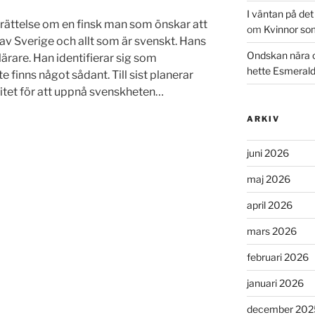
I väntan på de
erättelse om en finsk man som önskar att
om
Kvinnor so
av Sverige och allt som är svenskt. Hans
Ondskan nära 
lärare. Han identifierar sig som
hette Esmeral
nte finns något sådant. Till sist planerar
itet för att uppnå svenskheten…
ARKIV
juni 2026
maj 2026
april 2026
mars 2026
februari 2026
januari 2026
december 202