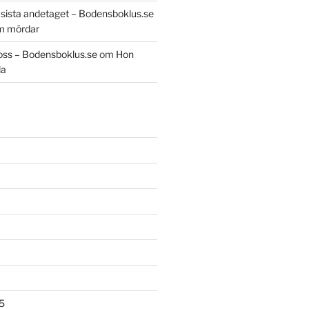
t sista andetaget – Bodensboklus.se
m mördar
oss – Bodensboklus.se
om
Hon
da
5