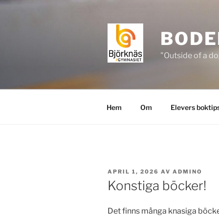
Hoppa
till
innehåll
BODE
"Outside of a do
Hem
Om
Elevers boktip
PUBLICERAT
APRIL 1, 2026
AV
ADMINO
Konstiga böcker!
Det finns många knasiga böcker