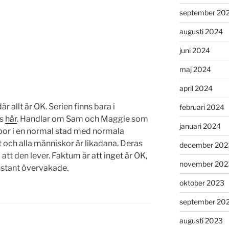
september 20
augusti 2024
juni 2024
maj 2024
april 2024
där allt är OK. Serien finns bara i
februari 2024
is
här
. Handlar om Sam och Maggie som
januari 2024
 bor i en normal stad med normala
ut och alla människor är likadana. Deras
december 202
tt den lever. Faktum är att inget är OK,
november 202
onstant övervakade.
oktober 2023
september 20
augusti 2023