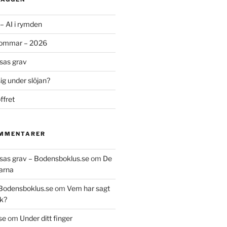
– AI i rymden
sommar – 2026
ssas grav
g under slöjan?
ffret
OMMENTARER
essas grav – Bodensboklus.se
om
De
arna
 Bodensboklus.se
om
Vem har sagt
k?
se
om
Under ditt finger