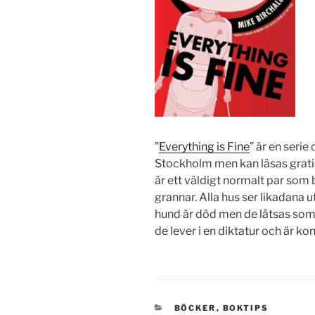
”
Everything is Fine
” är en serie 
Stockholm men kan läsas grat
är ett väldigt normalt par som
grannar. Alla hus ser likadana 
hund är död men de låtsas som a
de lever i en diktatur och är k
KATEGORIER
BÖCKER
,
BOKTIPS