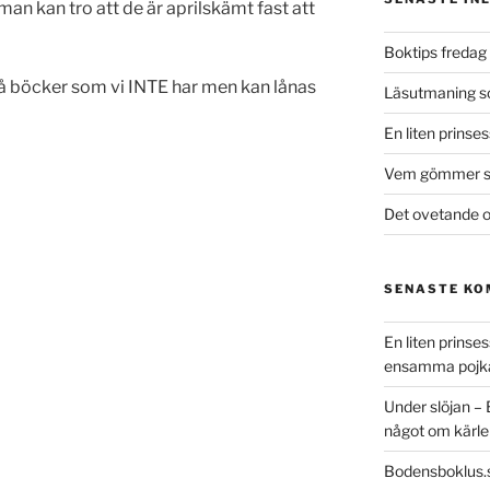
man kan tro att de är aprilskämt fast att
Boktips fredag 
på böcker som vi INTE har men kan lånas
Läsutmaning 
En liten prinse
Vem gömmer si
Det ovetande o
SENASTE K
En liten prins
ensamma pojk
Under slöjan –
något om kärle
Bodensboklus.