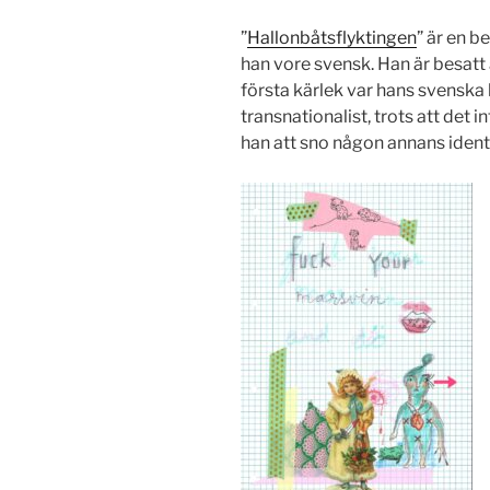
”
Hallonbåtsflyktingen
” är en b
han vore svensk. Han är besatt 
första kärlek var hans svenska 
transnationalist, trots att det i
han att sno någon annans ident