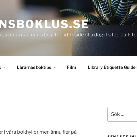
NSBOKLUS.SE
g, a book is a man's best friend. Inside of a dog it's too dark 
s
Lärarnas boktips
Film
Library Etiquette Guidel
Sök
efter:
 i våra bokhyllor men ännu fler på
SENASTE IN