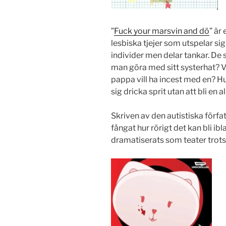
”
Fuck your marsvin and dö
” är
lesbiska tjejer som utspelar sig
individer men delar tankar. De s
man göra med sitt systerhat? 
pappa vill ha incest med en? Hu
sig dricka sprit utan att bli en
Skriven av den autistiska förf
fångat hur rörigt det kan bli ib
dramatiserats som teater trots s