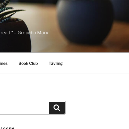
to read." – Groucho Marx
ines
Book Club
Tävling
Sök
LÄGGEN