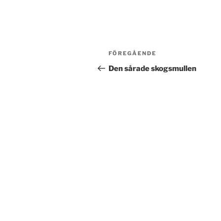
Inläggsnavigering
Föregående
FÖREGÅENDE
inlägg
Den sårade skogsmullen