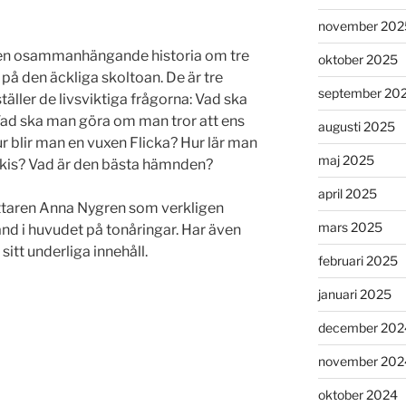
november 202
 en osammanhängande historia om tre
oktober 2025
 på den äckliga skoltoan. De är tre
september 20
täller de livsviktiga frågorna: Vad ska
Vad ska man göra om man tror att ens
augusti 2025
r blir man en vuxen Flicka? Hur lär man
maj 2025
 alkis? Vad är den bästa hämnden?
april 2025
attaren Anna Nygren som verkligen
mars 2025
land i huvudet på tonåringar. Har även
itt underliga innehåll.
februari 2025
januari 2025
december 202
november 202
oktober 2024