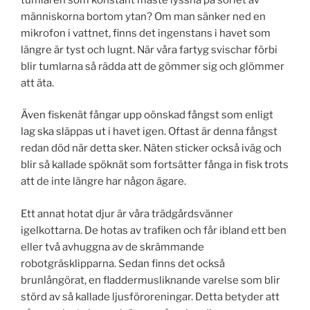
människorna bortom ytan? Om man sänker ned en
mikrofon i vattnet, finns det ingenstans i havet som
längre är tyst och lugnt. När våra fartyg svischar förbi
blir tumlarna så rädda att de gömmer sig och glömmer
att äta.
Även fiskenät fångar upp oönskad fångst som enligt
lag ska släppas ut i havet igen. Oftast är denna fångst
redan död när detta sker. Näten sticker också iväg och
blir så kallade spöknät som fortsätter fånga in fisk trots
att de inte längre har någon ägare.
Ett annat hotat djur är våra trädgårdsvänner
igelkottarna. De hotas av trafiken och får ibland ett ben
eller två avhuggna av de skrämmande
robotgräsklipparna. Sedan finns det också
brunlångörat, en fladdermusliknande varelse som blir
störd av så kallade ljusföroreningar. Detta betyder att