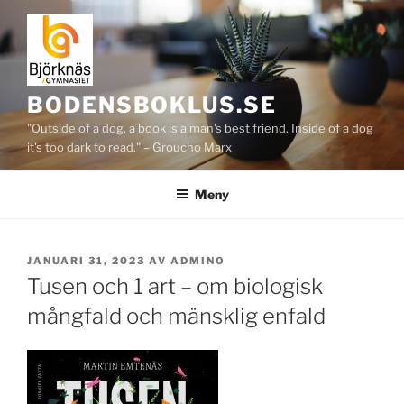
Hoppa
till
innehåll
BODENSBOKLUS.SE
"Outside of a dog, a book is a man's best friend. Inside of a dog
it's too dark to read." – Groucho Marx
Meny
PUBLICERAT
JANUARI 31, 2023
AV
ADMINO
Tusen och 1 art – om biologisk
mångfald och mänsklig enfald