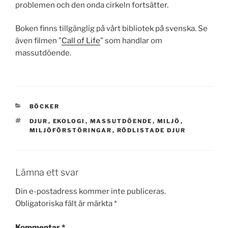
problemen och den onda cirkeln fortsätter.
Boken finns tillgänglig på vårt bibliotek på svenska. Se
även filmen ”
Call of Life
” som handlar om
massutdöende.
KATEGORIER
BÖCKER
TAGGAR
DJUR
,
EKOLOGI
,
MASSUTDÖENDE
,
MILJÖ
,
MILJÖFÖRSTÖRINGAR
,
RÖDLISTADE DJUR
Lämna ett svar
Din e-postadress kommer inte publiceras.
Obligatoriska fält är märkta
*
Kommentar
*