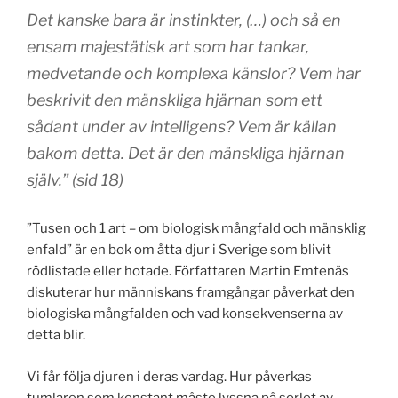
Det kanske bara är instinkter, (…) och så en
ensam majestätisk art som har tankar,
medvetande och komplexa känslor? Vem har
beskrivit den mänskliga hjärnan som ett
sådant under av intelligens? Vem är källan
bakom detta. Det är den mänskliga hjärnan
själv.” (sid 18)
”Tusen och 1 art – om biologisk mångfald och mänsklig
enfald” är en bok om åtta djur i Sverige som blivit
rödlistade eller hotade. Författaren Martin Emtenäs
diskuterar hur människans framgångar påverkat den
biologiska mångfalden och vad konsekvenserna av
detta blir.
Vi får följa djuren i deras vardag. Hur påverkas
tumlaren som konstant måste lyssna på sorlet av