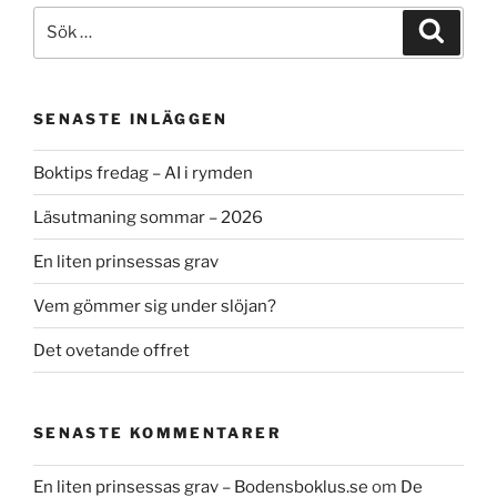
Sök
Sök
efter:
SENASTE INLÄGGEN
Boktips fredag – AI i rymden
Läsutmaning sommar – 2026
En liten prinsessas grav
Vem gömmer sig under slöjan?
Det ovetande offret
SENASTE KOMMENTARER
En liten prinsessas grav – Bodensboklus.se
om
De