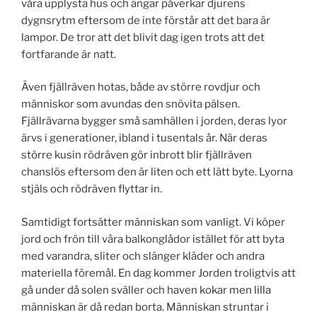
våra upplysta hus och ängar påverkar djurens
dygnsrytm eftersom de inte förstår att det bara är
lampor. De tror att det blivit dag igen trots att det
fortfarande är natt.
Även fjällräven hotas, både av större rovdjur och
människor som avundas den snövita pälsen.
Fjällrävarna bygger små samhällen i jorden, deras lyor
ärvs i generationer, ibland i tusentals år. När deras
större kusin rödräven gör inbrott blir fjällräven
chanslös eftersom den är liten och ett lätt byte. Lyorna
stjäls och rödräven flyttar in.
Samtidigt fortsätter människan som vanligt. Vi köper
jord och frön till våra balkonglådor istället för att byta
med varandra, sliter och slänger kläder och andra
materiella föremål. En dag kommer Jorden troligtvis att
gå under då solen sväller och haven kokar men lilla
människan är då redan borta. Människan struntar i