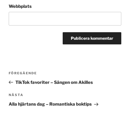
Webbplats
Inläggsnavigering
Föregående
FÖREGÅENDE
inlägg
TikTok favoriter – Sången om Akilles
Nästa
NÄSTA
inlägg
Alla hjärtans dag – Romantiska boktips