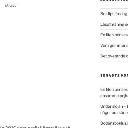
blue.”
Boktips fredag 
Läsutmaning 
En liten prinse
Vem gömmer si
Det ovetande o
SENASTE K
En liten prins
ensamma pojk
Under slöjan –
något om kärle
Bodensboklus.