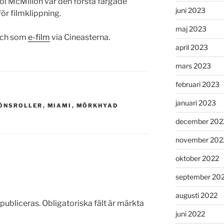
oi McMillon var den första färgade
juni 2023
för filmklippning.
maj 2023
ch som
e-film
via Cineasterna.
april 2023
mars 2023
februari 2023
januari 2023
ÖNSROLLER
,
MIAMI
,
MÖRKHYAD
december 202
november 202
oktober 2022
september 20
augusti 2022
publiceras.
Obligatoriska fält är märkta
juni 2022