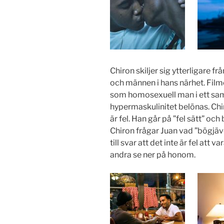
Chiron skiljer sig ytterligare 
och männen i hans närhet. Filmen
som homosexuell man i ett samh
hypermaskulinitet belönas. Chiron
är fel. Han går på ”fel sätt” och
Chiron frågar Juan vad ”bögjäv
till svar att det inte är fel att 
andra se ner på honom.