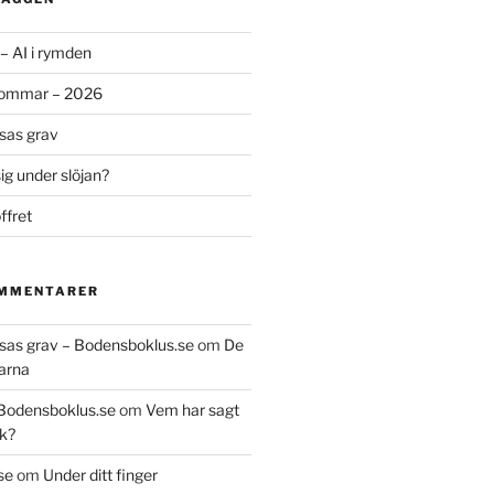
– AI i rymden
sommar – 2026
ssas grav
g under slöjan?
ffret
OMMENTARER
essas grav – Bodensboklus.se
om
De
arna
 Bodensboklus.se
om
Vem har sagt
k?
se
om
Under ditt finger