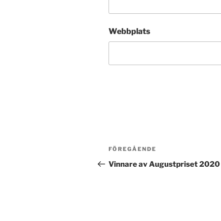
Webbplats
Inläggsnavigering
Föregående
FÖREGÅENDE
inlägg
Vinnare av Augustpriset 2020