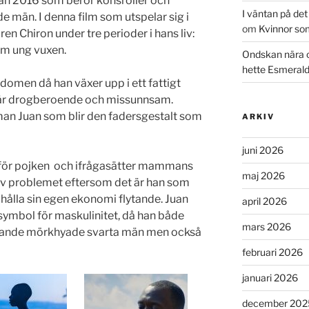
rån 2016 som berör könsroller och
I väntan på de
e män. I denna film som utspelar sig i
om
Kvinnor so
en Chiron under tre perioder i hans liv:
m ung vuxen.
Ondskan nära 
hette Esmeral
ndomen då han växer upp i ett fattigt
 drogberoende och missunnsam.
 man Juan som blir den fadersgestalt som
ARKIV
juni 2026
d för pojken och ifrågasätter mammans
maj 2026
 av problemet eftersom det är han som
 hålla sin egen ekonomi flytande. Juan
april 2026
symbol för maskulinitet, då han både
mars 2026
ällande mörkhyade svarta män men också
februari 2026
januari 2026
december 202