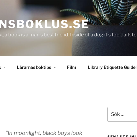
NSBOKLUS.SE
g, a book is a man's best friend. Inside of a dog it's too dark 
s
Lärarnas boktips
Film
Library Etiquette Guidel
Sök
efter:
”In moonlight, black boys look
SENASTE IN