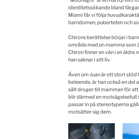
”Moonlight” är en HBTQ-film f
identitetssökande bland färgad
Miami får vi följa huvudkaraktär
barndomen, puberteten och so
Chirons berättelse börjar i bar
område med en mamma som är
Chiron finner en vän i en äldre
han saknar i sitt liv.
Även om Juan är ett stort stö
beteende, är han också en del
sålt droger till mamman för att
blir därmed en motsägelsefull 
passar in på stereotyperna g
motsätter sig dem.