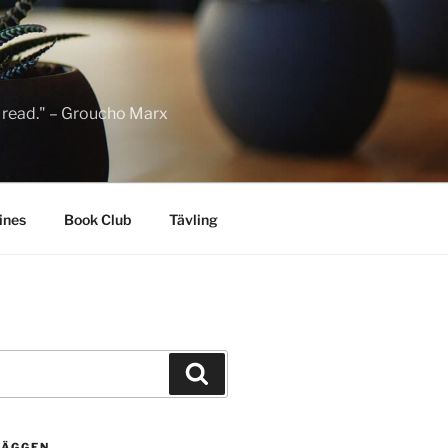
to read." – Groucho Marx
ines
Book Club
Tävling
Sök
LÄGGEN