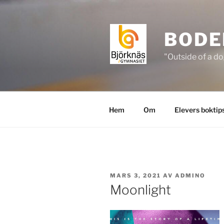
Hoppa
till
innehåll
BODE
"Outside of a do
Hem
Om
Elevers boktip
PUBLICERAT
MARS 3, 2021
AV
ADMINO
Moonlight