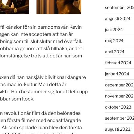
september 20
augusti 2024
n få känslor för sin barndomsvän Kevin
juni 2024
gen kan inte acceptera att han är
maj 2024
bning som till slut slutar med överfall.
obbarna genom att slå tillbaka, är det
april 2024
domsfängelse trots att det är han som
februari 2024
januari 2024
uxen då han har själv blivit knarklangare
as macho-kultur. Men detta är
december 202
ikte. Han bestämmer sig för att leta upp
november 202
bbar som kock.
oktober 2023
n revolutionär film då den belönades
september 20
den första filmen med endast färgade
a Ali som spelade Juan blev den första
augusti 2023