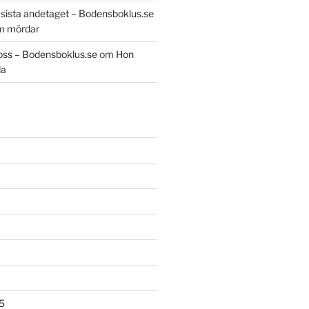
t sista andetaget – Bodensboklus.se
m mördar
oss – Bodensboklus.se
om
Hon
da
5