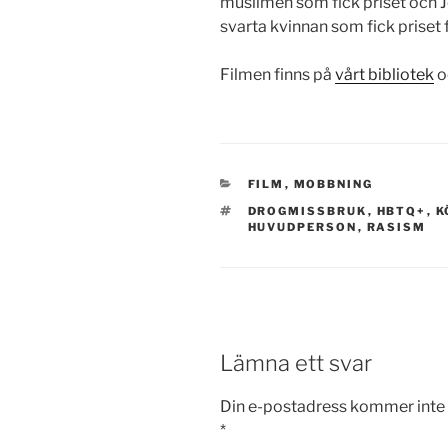
muslimen som fick priset och J
svarta kvinnan som fick priset 
Filmen finns på
vårt bibliotek
o
KATEGORIER
FILM
,
MOBBNING
TAGGAR
DROGMISSBRUK
,
HBTQ+
,
K
HUVUDPERSON
,
RASISM
Lämna ett svar
Din e-postadress kommer inte 
*