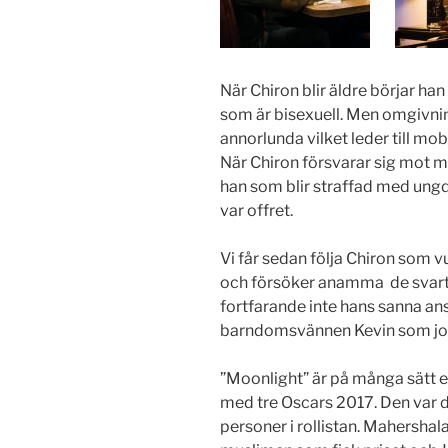
När Chiron blir äldre börjar ha
som är bisexuell. Men omgivnin
annorlunda vilket leder till mob
När Chiron försvarar sig mot m
han som blir straffad med ung
var offret.
Vi får sedan följa Chiron som v
och försöker anamma de svart
fortfarande inte hans sanna ans
barndomsvännen Kevin som jo
”Moonlight” är på många sätt e
med tre Oscars 2017. Den var 
personer i rollistan. Mahershal