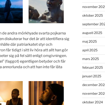
november 202
oktober 2025
september 20
augusti 2025
från de andra mörkhyade svarta pojkarna
 diskuterar hur det är att identifiera sig
maj 2025
älle där patriarkatet styr och
 får tidigt i sitt liv höra att allt han gör
april 2025
 beter sig på fel sätt enligt omgivningen.
mars 2025
el” (faggot) egentligen betyder och får
vara annorlunda och att han inte får låta
februari 2025
januari 2025
december 202
november 202
oktober 2024