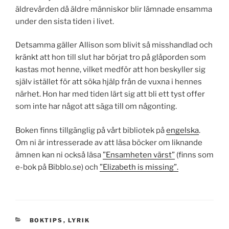
äldrevården då äldre människor blir lämnade ensamma
under den sista tiden i livet.
Detsamma gäller Allison som blivit så misshandlad och
kränkt att hon till slut har börjat tro på glåporden som
kastas mot henne, vilket medför att hon beskyller sig
själv istället för att söka hjälp från de vuxna i hennes
närhet. Hon har med tiden lärt sig att bli ett tyst offer
som inte har något att säga till om någonting.
Boken finns tillgänglig på vårt bibliotek på
engelska
.
Om ni är intresserade av att läsa böcker om liknande
ämnen kan ni också läsa
”Ensamheten värst”
(finns som
e-bok på Bibblo.se) och
”Elizabeth is missing”.
KATEGORIER
BOKTIPS
,
LYRIK