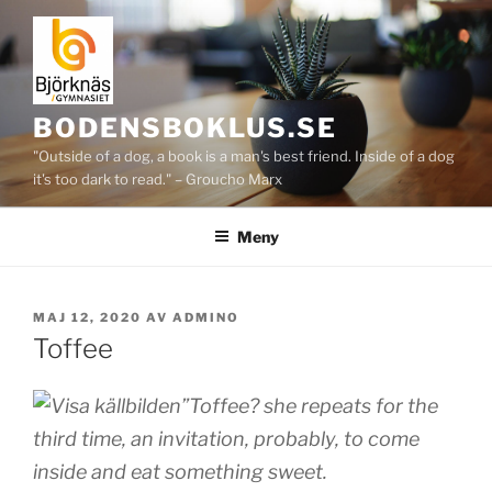
Hoppa
till
innehåll
BODENSBOKLUS.SE
"Outside of a dog, a book is a man's best friend. Inside of a dog
it's too dark to read." – Groucho Marx
Meny
PUBLICERAT
MAJ 12, 2020
AV
ADMINO
Toffee
”Toffee? she repeats for the
third time, an invitation, probably, to come
inside and eat something sweet.