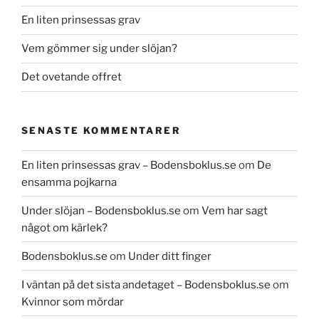
En liten prinsessas grav
Vem gömmer sig under slöjan?
Det ovetande offret
SENASTE KOMMENTARER
En liten prinsessas grav – Bodensboklus.se
om
De
ensamma pojkarna
Under slöjan – Bodensboklus.se
om
Vem har sagt
något om kärlek?
Bodensboklus.se
om
Under ditt finger
I väntan på det sista andetaget – Bodensboklus.se
om
Kvinnor som mördar