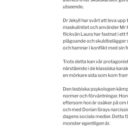
utseende.
Dr Jekyll har svårt att leva upp
maskulinitet och använder Mr 
flickvän Laura har fastnat i ett
plågoande och skuldbelägger si
och hamnar i konflikt med sin f
Trots detta kan vår protagonist
närstående i de klassiska karakt
en mörkare sida som kom fram 
Den lesbiska psykologen kämpar
normer och förväntningar. Hon
eftersom hon är osäker på om ho
och med Dorian Grays narciss
dagens sociala medier. Detta få
monster egentligen är.