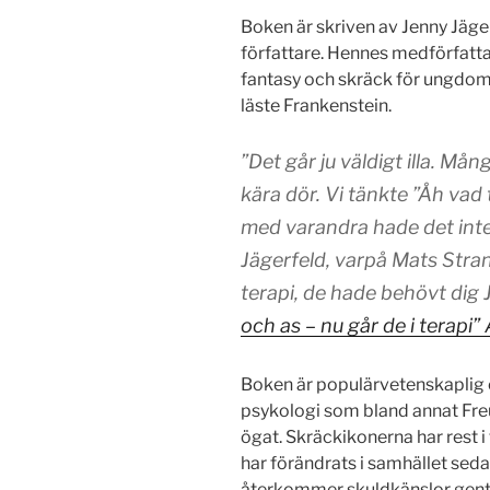
Boken är skriven av Jenny Jäg
författare. Hennes medförfatt
fantasy och skräck för ungdom
läste Frankenstein.
”Det går ju väldigt illa. Må
kära dör. Vi tänkte ”Åh vad
med varandra hade det inte 
Jägerfeld, varpå Mats Stran
terapi, de hade behövt dig 
och as – nu går de i terapi”
Boken är populärvetenskaplig
psykologi som bland annat Fre
ögat. Skräckikonerna har rest i
har förändrats i samhället seda
återkommer skuldkänslor gent