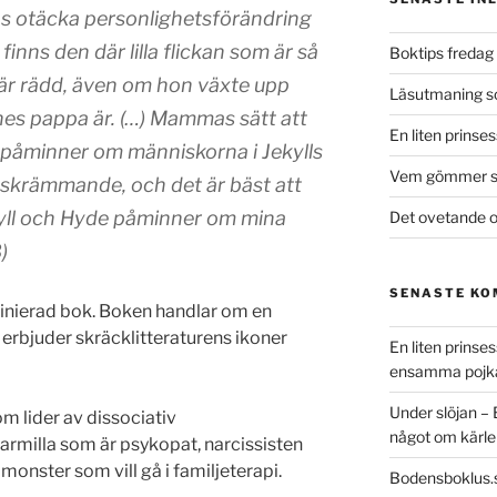
 otäcka personlighetsförändring
finns den där lilla flickan som är så
Boktips fredag 
 är rädd, även om hon växte upp
Läsutmaning 
nes pappa är. (…) Mammas sätt att
En liten prinse
 påminner om människorna i Jekylls
Vem gömmer si
är skrämmande, och det är bäst att
kyll och Hyde påminner om mina
Det ovetande o
)
SENASTE K
efinierad bok. Boken handlar om en
erbjuder skräcklitteraturens ikoner
En liten prins
ensamma pojk
Under slöjan –
om lider av dissociativ
något om kärle
armilla som är psykopat, narcissisten
onster som vill gå i familjeterapi.
Bodensboklus.