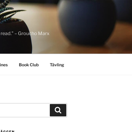
to read." – Groucho Marx
ines
Book Club
Tävling
Sök
LÄGGEN