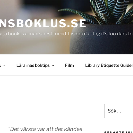
NSBOKLUS.SE
g, a book is a man's best friend. Inside of a dog it's too dark 
s
Lärarnas boktips
Film
Library Etiquette Guidel
Sök
efter:
”Det värsta var att det kändes
SENASTE IN