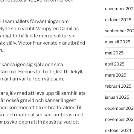
november 202
oktober 2025
 till samhällets förväntningar om
Hyde som ventil. Vampyren Camillas
september 20
 farligt förhållande men ursäktar sin
augusti 2025
g själv. Victor Frankenstein är utbränd
ru.
maj 2025
april 2025
 känna igen sig själv och sina
ärerna. Hennes far hade, likt Dr Jekyll,
mars 2025
när han var full och våldsam.
februari 2025
 själv med att leva upp till samhällets
januari 2025
 är också gravid och känner ångest
n kommer att bli en bra förälder. Till
december 202
ism och materialism kan jämföras med
november 202
r psykologen att ifrågasätta vad ett
oktober 2024