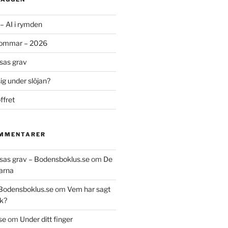
– AI i rymden
sommar – 2026
ssas grav
g under slöjan?
ffret
OMMENTARER
essas grav – Bodensboklus.se
om
De
arna
 Bodensboklus.se
om
Vem har sagt
k?
se
om
Under ditt finger