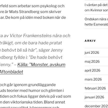
I väntan på de
erfeld som arbetar som psykolog och
om
Kvinnor so
are är Mats Strandberg som skriver
ar. De kom på idén med boken när de
Ondskan nära 
hette Esmeral
nga av Victor Frankensteins nära och
ARKIV
 tråkigt, om de bara hade pratat
behövt bli så här”, säger Jenny
juni 2026
dberg fyllde i: ”De hade behövt
maj 2026
Jenny.” –
Källa: ”Monster, avskum
april 2026
 Aftonbladet
mars 2026
 och går igenom grundläggande
februari 2026
uds teorier med humor och glimten i
 tiden och fokus ligger delvis på vad som
januari 2026
n den viktorianska tiden. Bland annat
december 202
emot sexualitet, könsnormer och