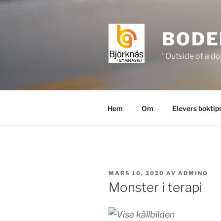
Hoppa
till
innehåll
BODE
"Outside of a do
Hem
Om
Elevers boktip
PUBLICERAT
MARS 10, 2020
AV
ADMINO
Monster i terapi