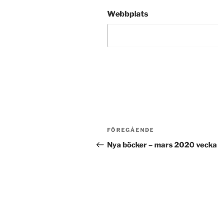
Webbplats
Inläggsnavigering
Föregående
FÖREGÅENDE
inlägg
Nya böcker – mars 2020 vecka