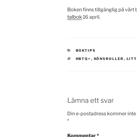
Boken finns tillgänglig på vårt 
talbok
16 april.
KATEGORIER
BOKTIPS
TAGGAR
HBTQ+
,
KÖNSROLLER
,
LIT
Lämna ett svar
Din e-postadress kommer inte 
*
Kommentar
*