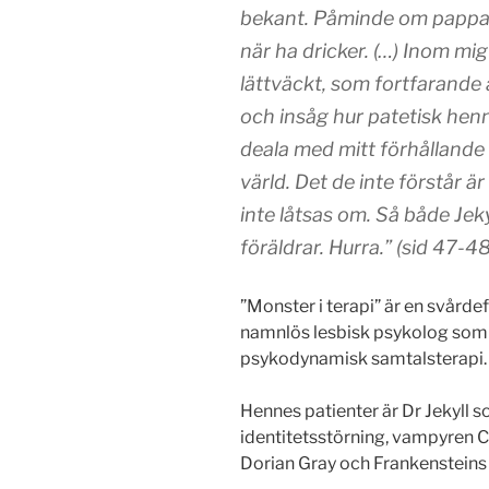
bekant. Påminde om pappas
när ha dricker. (…) Inom mig 
lättväckt, som fortfarande
och insåg hur patetisk hen
deala med mitt förhållande
värld. Det de inte förstår 
inte låtsas om. Så både Je
föräldrar. Hurra.” (sid 47-48
”Monster i terapi” är en svård
namnlös lesbisk psykolog som 
psykodynamisk samtalsterapi.
Hennes patienter är Dr Jekyll s
identitetsstörning, vampyren C
Dorian Gray och Frankensteins m