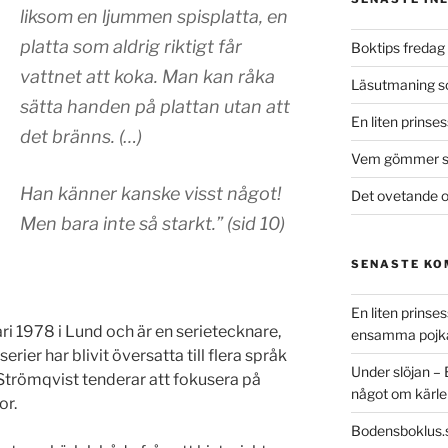
liksom en ljummen spisplatta, en
platta som aldrig riktigt får
Boktips fredag 
vattnet att koka. Man kan råka
Läsutmaning 
sätta handen på plattan utan att
En liten prinse
det bränns. (…)
Vem gömmer si
Han känner kanske visst något!
Det ovetande o
Men bara inte så starkt.” (sid 10)
SENASTE K
En liten prins
ri 1978 i Lund och är en serietecknare,
ensamma pojk
ier har blivit översatta till flera språk
Under slöjan –
. Strömqvist tenderar att fokusera på
något om kärle
or.
Bodensboklus.