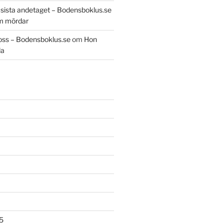
t sista andetaget – Bodensboklus.se
m mördar
oss – Bodensboklus.se
om
Hon
da
5