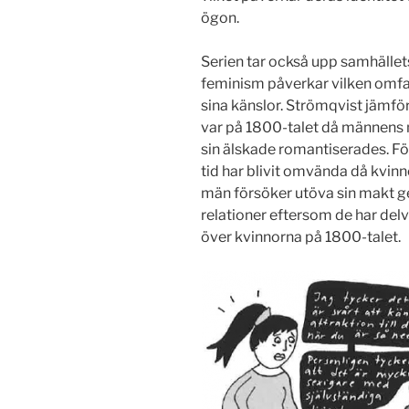
ögon.
Serien tar också upp samhället
feminism påverkar vilken omfa
sina känslor. Strömqvist jämfö
var på 1800-talet då männens 
sin älskade romantiserades. För
tid har blivit omvända då kvi
män försöker utöva sin makt g
relationer eftersom de har delv
över kvinnorna på 1800-talet.