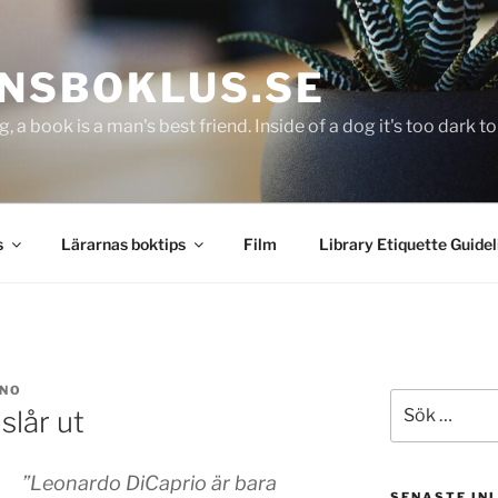
NSBOKLUS.SE
g, a book is a man's best friend. Inside of a dog it's too dark 
s
Lärarnas boktips
Film
Library Etiquette Guidel
NO
Sök
slår ut
efter:
”Leonardo DiCaprio är bara
SENASTE IN