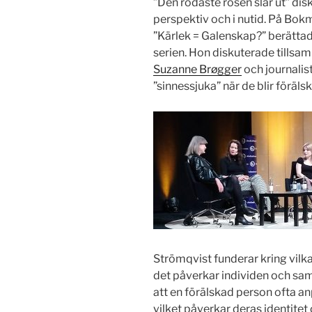
”Den rödaste rosen slår ut” disk
perspektiv och i nutid. På Bo
”Kärlek = Galenskap?” berätta
serien. Hon diskuterade tills
Suzanne Brøgger
och journalis
”sinnessjuka” när de blir föräls
Strömqvist funderar kring vilka
det påverkar individen och sam
att en förälskad person ofta an
vilket påverkar deras identitet 