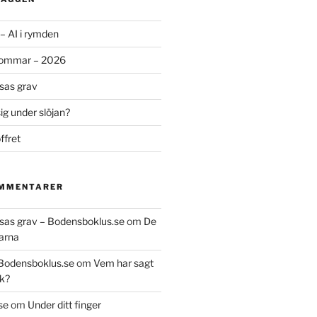
– AI i rymden
sommar – 2026
ssas grav
g under slöjan?
ffret
OMMENTARER
essas grav – Bodensboklus.se
om
De
arna
 Bodensboklus.se
om
Vem har sagt
k?
se
om
Under ditt finger