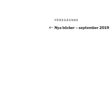
Inläggsnavigering
Föregående
FÖREGÅENDE
inlägg
Nya böcker – september 2019