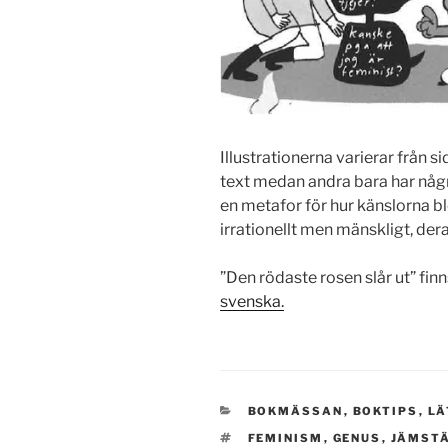
Illustrationerna varierar från sid
text medan andra bara har någr
en metafor för hur känslorna b
irrationellt men mänskligt, deras
”Den rödaste rosen slår ut” finn
svenska.
KATEGORIER
BOKMÄSSAN
,
BOKTIPS
,
LÄ
TAGGAR
FEMINISM
,
GENUS
,
JÄMST