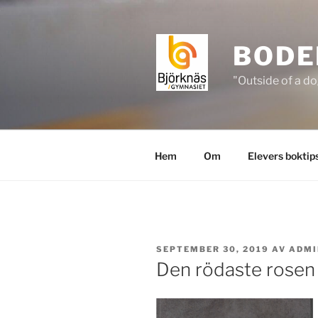
Hoppa
till
innehåll
BODE
"Outside of a do
Hem
Om
Elevers boktip
PUBLICERAT
SEPTEMBER 30, 2019
AV
ADMI
Den rödaste rosen 