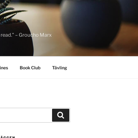
to read." – Groucho Marx
ines
Book Club
Tävling
Sök
LÄGGEN