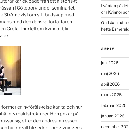
uterar kärlek både från ett historiskt
I väntan på de
kmässan i Göteborg under seminariet
om
Kvinnor so
de Strömqvist om sitt budskap med
ammans med den danska författaren
Ondskan nära 
ten
Greta Thurfell
om kvinnor blir
hette Esmeral
kade.
ARKIV
juni 2026
maj 2026
april 2026
mars 2026
februari 2026
 former en nyförälskelse kan ta och hur
hällets maktstrukturer. Hon pekar på
januari 2026
passar sig efter den andres intressen
december 202
och hur de vill bli sedda i omgivningens