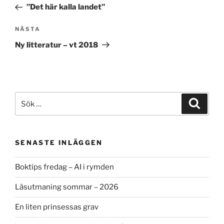
inlägg
”Det här kalla landet”
Nästa
NÄSTA
inlägg
Ny litteratur – vt 2018
Sök
Sök
efter:
SENASTE INLÄGGEN
Boktips fredag – AI i rymden
Läsutmaning sommar – 2026
En liten prinsessas grav