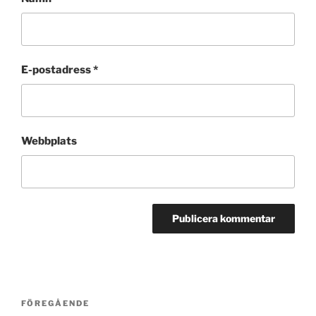
E-postadress
*
Webbplats
Inläggsnavigering
Föregående
FÖREGÅENDE