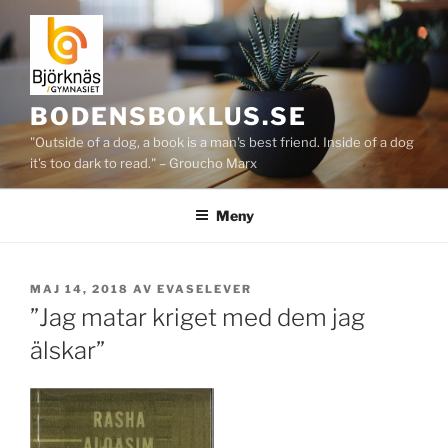
Hoppa
till
innehåll
BODENSBOKLUS.SE
"Outside of a dog, a book is a man's best friend. Inside of a dog
it's too dark to read." – Groucho Marx
Meny
PUBLICERAT
MAJ 14, 2018
AV
EVASELEVER
”Jag matar kriget med dem jag
älskar”