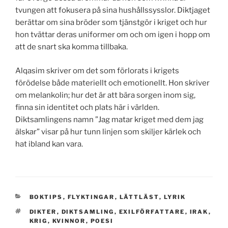
tvungen att fokusera på sina hushållssysslor. Diktjaget
berättar om sina bröder som tjänstgör i kriget och hur
hon tvättar deras uniformer om och om igen i hopp om
att de snart ska komma tillbaka.
Alqasim skriver om det som förlorats i krigets
förödelse både materiellt och emotionellt. Hon skriver
om melankolin; hur det är att bära sorgen inom sig,
finna sin identitet och plats här i världen.
Diktsamlingens namn ”Jag matar kriget med dem jag
älskar” visar på hur tunn linjen som skiljer kärlek och
hat ibland kan vara.
KATEGORIER
BOKTIPS
,
FLYKTINGAR
,
LÄTTLÄST
,
LYRIK
TAGGAR
DIKTER
,
DIKTSAMLING
,
EXILFÖRFATTARE
,
IRAK
,
KRIG
,
KVINNOR
,
POESI