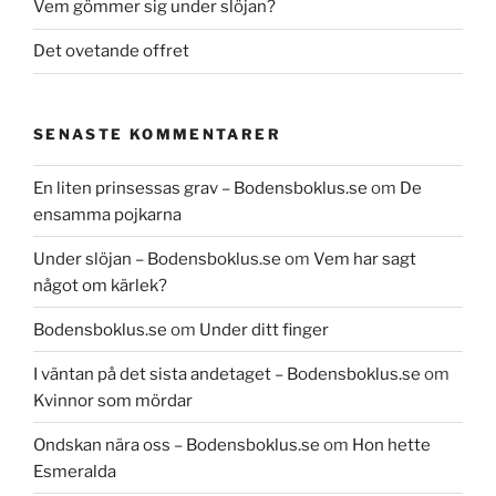
Vem gömmer sig under slöjan?
Det ovetande offret
SENASTE KOMMENTARER
En liten prinsessas grav – Bodensboklus.se
om
De
ensamma pojkarna
Under slöjan – Bodensboklus.se
om
Vem har sagt
något om kärlek?
Bodensboklus.se
om
Under ditt finger
I väntan på det sista andetaget – Bodensboklus.se
om
Kvinnor som mördar
Ondskan nära oss – Bodensboklus.se
om
Hon hette
Esmeralda