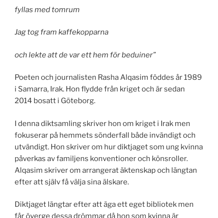
fyllas med tomrum
Jag tog fram kaffekopparna
och lekte att de var ett hem för beduiner”
Poeten och journalisten Rasha Alqasim föddes år 1989
i Samarra, Irak. Hon flydde från kriget och är sedan
2014 bosatt i Göteborg.
I denna diktsamling skriver hon om kriget i Irak men
fokuserar på hemmets sönderfall både invändigt och
utvändigt. Hon skriver om hur diktjaget som ung kvinna
påverkas av familjens konventioner och könsroller.
Alqasim skriver om arrangerat äktenskap och längtan
efter att själv få välja sina älskare.
Diktjaget längtar efter att äga ett eget bibliotek men
får överge dessa drömmar då hon som kvinna är