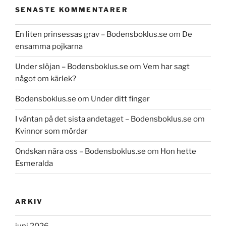
SENASTE KOMMENTARER
En liten prinsessas grav – Bodensboklus.se
om
De
ensamma pojkarna
Under slöjan – Bodensboklus.se
om
Vem har sagt
något om kärlek?
Bodensboklus.se
om
Under ditt finger
I väntan på det sista andetaget – Bodensboklus.se
om
Kvinnor som mördar
Ondskan nära oss – Bodensboklus.se
om
Hon hette
Esmeralda
ARKIV
juni 2026