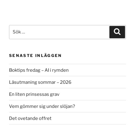
Sök
Sök
efter:
SENASTE INLÄGGEN
Boktips fredag – AI i rymden
Läsutmaning sommar – 2026
En liten prinsessas grav
Vem gömmer sig under slöjan?
Det ovetande offret