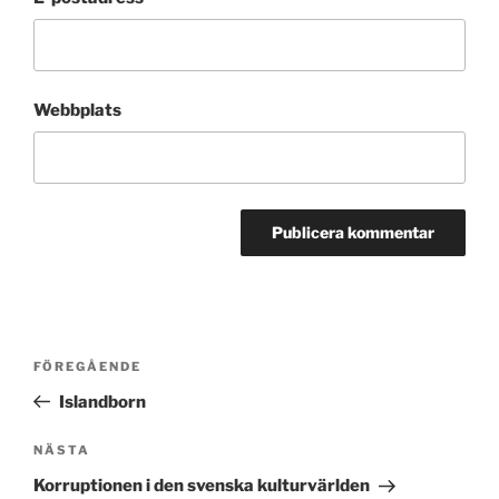
Webbplats
Inläggsnavigering
Föregående
FÖREGÅENDE
inlägg
Islandborn
Nästa
NÄSTA
inlägg
Korruptionen i den svenska kulturvärlden