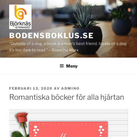
Hoppa
till
innehåll
BODENSBOKLUS.SE
"Outside of a dog, a book is a man's best friend. Inside of a dog
it's too dark to read." – Groucho Marx
Meny
PUBLICERAT
FEBRUARI 13, 2020
AV
ADMINO
Romantiska böcker för alla hjärtan