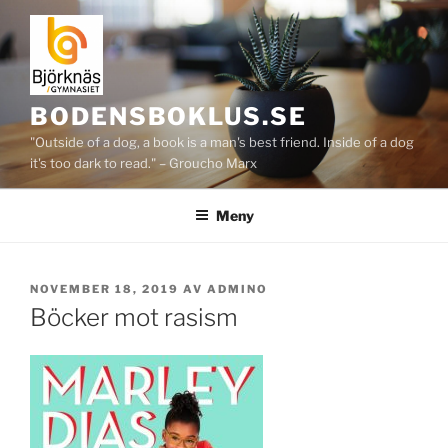
Hoppa
till
innehåll
BODENSBOKLUS.SE
"Outside of a dog, a book is a man's best friend. Inside of a dog
it's too dark to read." – Groucho Marx
Meny
PUBLICERAT
NOVEMBER 18, 2019
AV
ADMINO
Böcker mot rasism