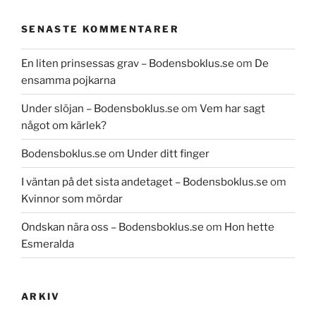
SENASTE KOMMENTARER
En liten prinsessas grav – Bodensboklus.se
om
De
ensamma pojkarna
Under slöjan – Bodensboklus.se
om
Vem har sagt
något om kärlek?
Bodensboklus.se
om
Under ditt finger
I väntan på det sista andetaget – Bodensboklus.se
om
Kvinnor som mördar
Ondskan nära oss – Bodensboklus.se
om
Hon hette
Esmeralda
ARKIV