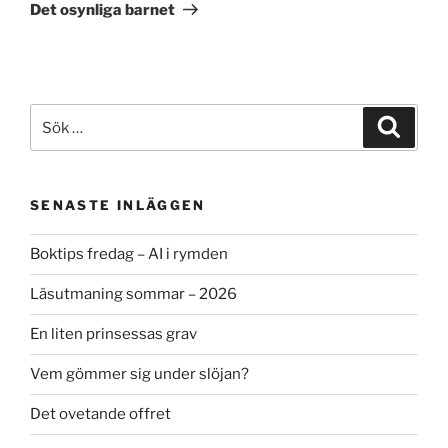
inlägg
Det osynliga barnet
Sök
Sök
efter:
SENASTE INLÄGGEN
Boktips fredag – AI i rymden
Läsutmaning sommar – 2026
En liten prinsessas grav
Vem gömmer sig under slöjan?
Det ovetande offret