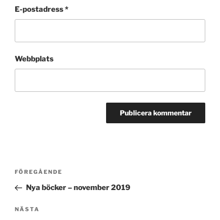
E-postadress
*
Webbplats
Inläggsnavigering
Föregående
FÖREGÅENDE
inlägg
Nya böcker – november 2019
Nästa
NÄSTA