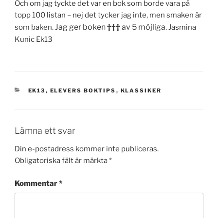
Och om jag tyckte det var en bok som borde vara på
topp 100 listan – nej det tycker jag inte, men smaken är
Jag ger boken
†††
av 5 möjliga.
som baken.
Jasmina
Kunic Ek13
KATEGORIER
EK13
,
ELEVERS BOKTIPS
,
KLASSIKER
Lämna ett svar
Din e-postadress kommer inte publiceras.
Obligatoriska fält är märkta
*
Kommentar
*