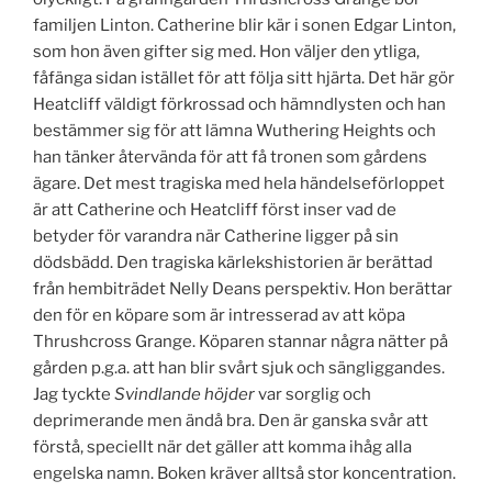
familjen Linton. Catherine blir kär i sonen Edgar Linton,
som hon även gifter sig med. Hon väljer den ytliga,
fåfänga sidan istället för att följa sitt hjärta. Det här gör
Heatcliff väldigt förkrossad och hämndlysten och han
bestämmer sig för att lämna Wuthering Heights och
han tänker återvända för att få tronen som gårdens
ägare. Det mest tragiska med hela händelseförloppet
är att Catherine och Heatcliff först inser vad de
betyder för varandra när Catherine ligger på sin
dödsbädd. Den tragiska kärlekshistorien är berättad
från hembiträdet Nelly Deans perspektiv. Hon berättar
den för en köpare som är intresserad av att köpa
Thrushcross Grange. Köparen stannar några nätter på
gården p.g.a. att han blir svårt sjuk och sängliggandes.
Jag tyckte
Svindlande höjder
var sorglig och
deprimerande men ändå bra. Den är ganska svår att
förstå, speciellt när det gäller att komma ihåg alla
engelska namn. Boken kräver alltså stor koncentration.