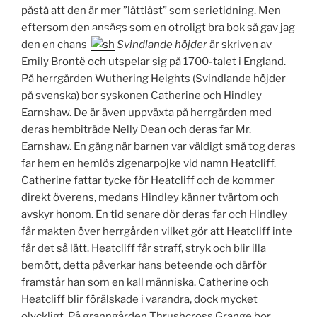
påstå att den är mer ”lättläst” som serietidning. Men
eftersom den ansågs som en otroligt bra bok så gav jag
den en chans.
Svindlande höjder
är skriven av
Emily Brontë och utspelar sig på 1700-talet i England.
På herrgården Wuthering Heights (Svindlande höjder
på svenska) bor syskonen Catherine och Hindley
Earnshaw. De är även uppväxta på herrgården med
deras hembiträde Nelly Dean och deras far Mr.
Earnshaw. En gång när barnen var väldigt små tog deras
far hem en hemlös zigenarpojke vid namn Heatcliff.
Catherine fattar tycke för Heatcliff och de kommer
direkt överens, medans Hindley känner tvärtom och
avskyr honom. En tid senare dör deras far och Hindley
får makten över herrgården vilket gör att Heatcliff inte
får det så lätt. Heatcliff får straff, stryk och blir illa
bemött, detta påverkar hans beteende och därför
framstår han som en kall människa. Catherine och
Heatcliff blir förälskade i varandra, dock mycket
olyckligt. På granngården Thrushcross Grange bor