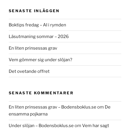
SENASTE INLÄGGEN
Boktips fredag – AI i rymden
Läsutmaning sommar – 2026
En liten prinsessas grav
Vem gömmer sig under slöjan?
Det ovetande offret
SENASTE KOMMENTARER
En liten prinsessas grav – Bodensboklus.se
om
De
ensamma pojkarna
Under slöjan – Bodensboklus.se
om
Vem har sagt