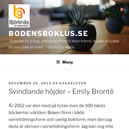
Hoppa
till
innehåll
BODENSBOKLUS.SE
"Outside of a dog, a book is a man's best friend. Inside of a dog
it's too dark to read." – Groucho Marx
Meny
PUBLICERAT
DECEMBER 20, 2013
AV
EVASELEVER
Svindlande höjder – Emily Brontë
År 2012 var den med på listan över de 100 bästa
böckerna i världen. Boken finns i både
serietidningsform och vanlig bokform, men den jag
läste är skriven i serietidningsform. Jag kan nog inte