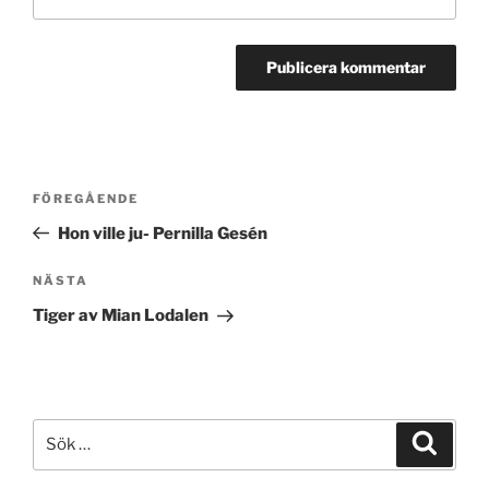
Inläggsnavigering
Föregående
FÖREGÅENDE
inlägg
Hon ville ju- Pernilla Gesén
Nästa
NÄSTA
inlägg
Tiger av Mian Lodalen
Sök
Sök
efter: