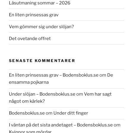
Läsutmaning sommar – 2026
En liten prinsessas grav
Vem gömmer sig under slöjan?
Det ovetande offret
SENASTE KOMMENTARER
En liten prinsessas grav – Bodensboklus.se
om
De
ensamma pojkarna
Under slöjan – Bodensboklus.se
om
Vem har sagt
något om kärlek?
Bodensboklus.se
om
Under ditt finger
I väntan på det sista andetaget – Bodensboklus.se
om
Kvinnor som mördar