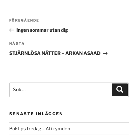
Inläggsnavigering
Föregående
FÖREGÅENDE
inlägg
Ingen sommar utan dig
Nästa
NÄSTA
inlägg
STJÄRNLÖSA NÄTTER – ARKAN ASAAD
Sök
Sök
efter:
SENASTE INLÄGGEN
Boktips fredag – AI i rymden