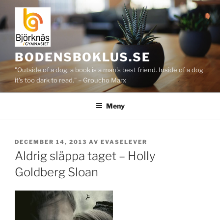
Hoppa
till
innehåll
BODENSBOKLUS.SE
"Outside of a dog, a book is a man's best friend. Inside of a dog
it's too dark to read." – Groucho Marx
Meny
PUBLICERAT
DECEMBER 14, 2013
AV
EVASELEVER
Aldrig släppa taget – Holly
Goldberg Sloan