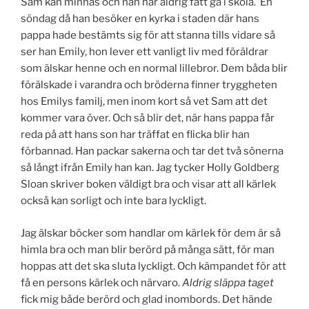
Sam kan minnas och han har aldrig fått gå i skola. En
söndag då han besöker en kyrka i staden där hans
pappa hade bestämts sig för att stanna tills vidare så
ser han Emily, hon lever ett vanligt liv med föräldrar
som älskar henne och en normal lillebror. Dem båda blir
förälskade i varandra och bröderna finner tryggheten
hos Emilys familj, men inom kort så vet Sam att det
kommer vara över. Och så blir det, när hans pappa får
reda på att hans son har träffat en flicka blir han
förbannad. Han packar sakerna och tar det två sönerna
så långt ifrån Emily han kan. Jag tycker Holly Goldberg
Sloan skriver boken väldigt bra och visar att all kärlek
också kan sorligt och inte bara lyckligt.
Jag älskar böcker som handlar om kärlek för dem är så
himla bra och man blir berörd på många sätt, för man
hoppas att det ska sluta lyckligt. Och kämpandet för att
få en persons kärlek och närvaro.
Aldrig släppa taget
fick mig både berörd och glad inombords. Det hände