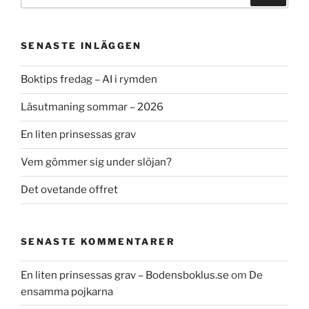
efter:
SENASTE INLÄGGEN
Boktips fredag – AI i rymden
Läsutmaning sommar – 2026
En liten prinsessas grav
Vem gömmer sig under slöjan?
Det ovetande offret
SENASTE KOMMENTARER
En liten prinsessas grav – Bodensboklus.se
om
De
ensamma pojkarna