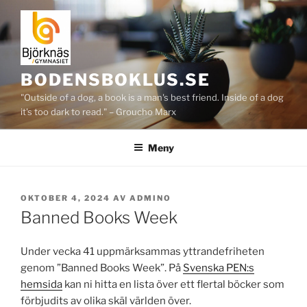
Hoppa
till
innehåll
BODENSBOKLUS.SE
"Outside of a dog, a book is a man's best friend. Inside of a dog
it's too dark to read." – Groucho Marx
Meny
PUBLICERAT
OKTOBER 4, 2024
AV
ADMINO
Banned Books Week
Under vecka 41 uppmärksammas yttrandefriheten
genom ”Banned Books Week”. På
Svenska PEN:s
hemsida
kan ni hitta en lista över ett flertal böcker som
förbjudits av olika skäl världen över.