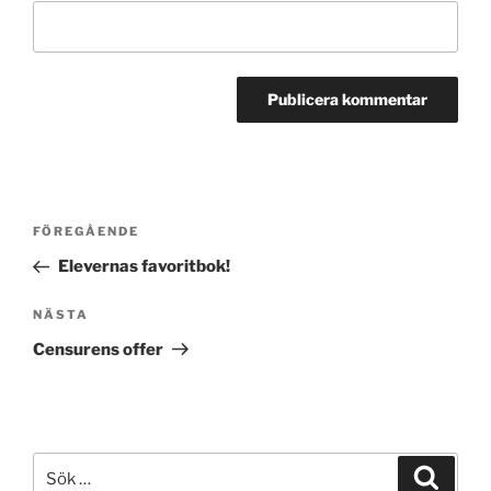
Inläggsnavigering
Föregående
FÖREGÅENDE
inlägg
Elevernas favoritbok!
Nästa
NÄSTA
inlägg
Censurens offer
Sök
Sök