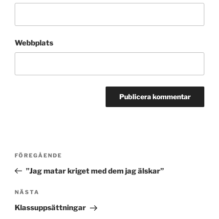
Webbplats
Inläggsnavigering
Föregående
FÖREGÅENDE
inlägg
”Jag matar kriget med dem jag älskar”
Nästa
NÄSTA
inlägg
Klassuppsättningar