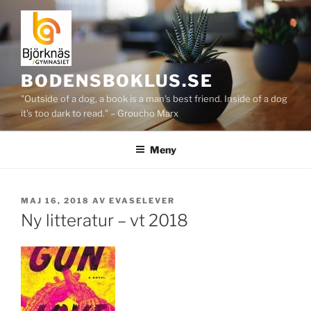
Hoppa
till
innehåll
BODENSBOKLUS.SE
"Outside of a dog, a book is a man's best friend. Inside of a dog
it's too dark to read." – Groucho Marx
Meny
PUBLICERAT
MAJ 16, 2018
AV
EVASELEVER
Ny litteratur – vt 2018