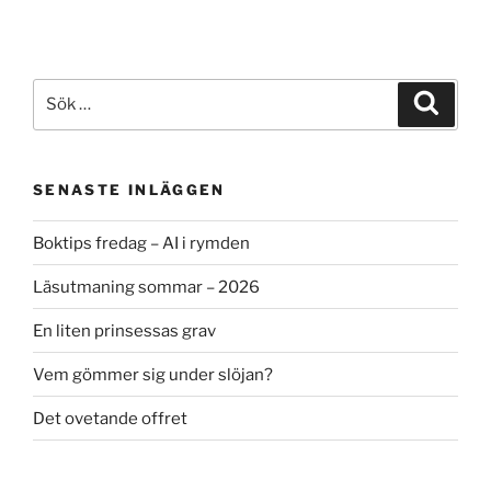
Sök
Sök
efter:
SENASTE INLÄGGEN
Boktips fredag – AI i rymden
Läsutmaning sommar – 2026
En liten prinsessas grav
Vem gömmer sig under slöjan?
Det ovetande offret