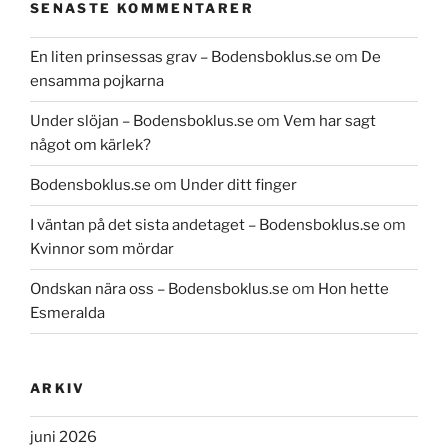
SENASTE KOMMENTARER
En liten prinsessas grav – Bodensboklus.se
om
De
ensamma pojkarna
Under slöjan – Bodensboklus.se
om
Vem har sagt
något om kärlek?
Bodensboklus.se
om
Under ditt finger
I väntan på det sista andetaget – Bodensboklus.se
om
Kvinnor som mördar
Ondskan nära oss – Bodensboklus.se
om
Hon hette
Esmeralda
ARKIV
juni 2026