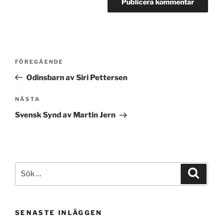
Inläggsnavigering
Föregående
FÖREGÅENDE
inlägg
Odinsbarn av Siri Pettersen
Nästa
NÄSTA
inlägg
Svensk Synd av Martin Jern
Sök
Sök
efter:
SENASTE INLÄGGEN