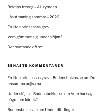
Boktips fredag – AI i rymden
Läsutmaning sommar – 2026
En liten prinsessas grav
Vem gömmer sig under slöjan?
Det ovetande offret
SENASTE KOMMENTARER
En liten prinsessas grav – Bodensboklus.se
om
De
ensamma pojkarna
Under slöjan – Bodensboklus.se
om
Vem har sagt
något om kärlek?
Bodensboklus.se
om
Under ditt finger