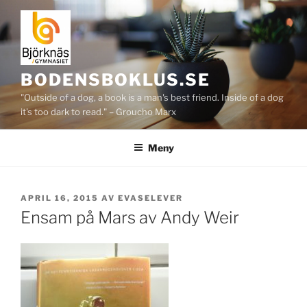
Hoppa
till
innehåll
BODENSBOKLUS.SE
"Outside of a dog, a book is a man's best friend. Inside of a dog
it's too dark to read." – Groucho Marx
Meny
PUBLICERAT
APRIL 16, 2015
AV
EVASELEVER
Ensam på Mars av Andy Weir