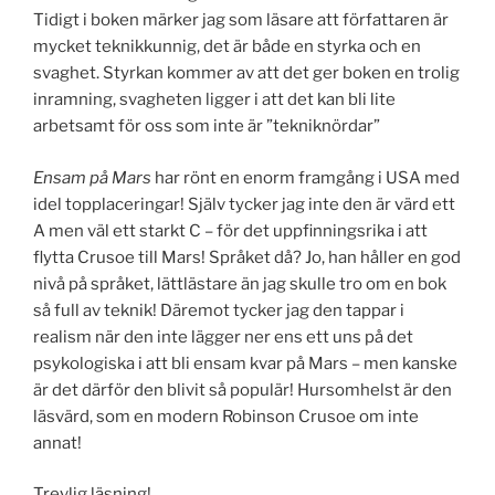
Tidigt i boken märker jag som läsare att författaren är
mycket teknikkunnig, det är både en styrka och en
svaghet. Styrkan kommer av att det ger boken en trolig
inramning, svagheten ligger i att det kan bli lite
arbetsamt för oss som inte är ”tekniknördar”
Ensam på Mars
har rönt en enorm framgång i USA med
idel topplaceringar! Själv tycker jag inte den är värd ett
A men väl ett starkt C – för det uppfinningsrika i att
flytta Crusoe till Mars! Språket då? Jo, han håller en god
nivå på språket, lättlästare än jag skulle tro om en bok
så full av teknik! Däremot tycker jag den tappar i
realism när den inte lägger ner ens ett uns på det
psykologiska i att bli ensam kvar på Mars – men kanske
är det därför den blivit så populär! Hursomhelst är den
läsvärd, som en modern Robinson Crusoe om inte
annat!
Trevlig läsning!