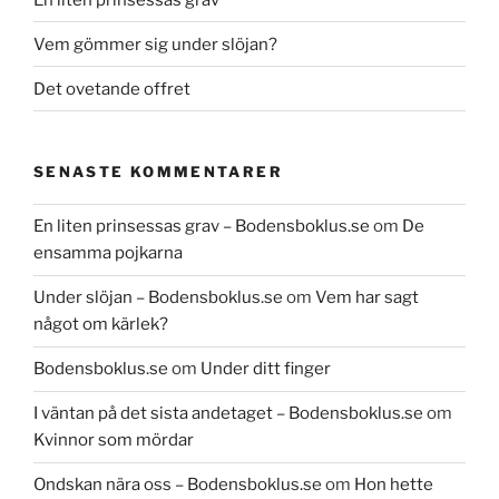
Vem gömmer sig under slöjan?
Det ovetande offret
SENASTE KOMMENTARER
En liten prinsessas grav – Bodensboklus.se
om
De
ensamma pojkarna
Under slöjan – Bodensboklus.se
om
Vem har sagt
något om kärlek?
Bodensboklus.se
om
Under ditt finger
I väntan på det sista andetaget – Bodensboklus.se
om
Kvinnor som mördar
Ondskan nära oss – Bodensboklus.se
om
Hon hette