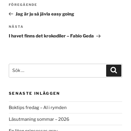
Inläggsnavigering
Föregående
FÖREGÅENDE
inlägg
Jag är ju så jävla easy going
Nästa
NÄSTA
inlägg
I havet finns det krokodiler – Fabio Geda
Sök
Sök
efter:
SENASTE INLÄGGEN
Boktips fredag – AI i rymden
Läsutmaning sommar – 2026
En liten prinsessas grav