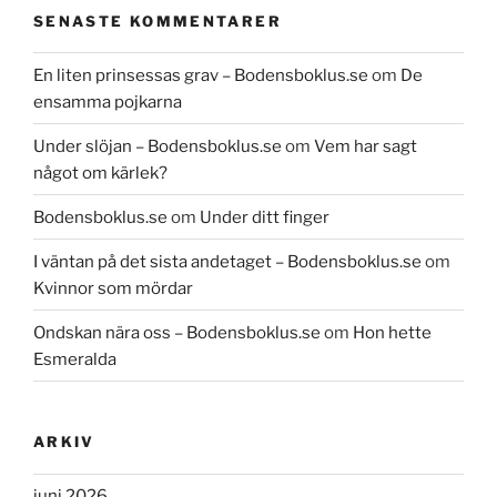
SENASTE KOMMENTARER
En liten prinsessas grav – Bodensboklus.se
om
De
ensamma pojkarna
Under slöjan – Bodensboklus.se
om
Vem har sagt
något om kärlek?
Bodensboklus.se
om
Under ditt finger
I väntan på det sista andetaget – Bodensboklus.se
om
Kvinnor som mördar
Ondskan nära oss – Bodensboklus.se
om
Hon hette
Esmeralda
ARKIV
juni 2026