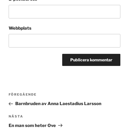
Webbplats
Inläggsnavigering
Föregående
FÖREGÅENDE
inlägg
Barnbruden av Anna Laestadius Larsson
Nästa
NÄSTA
inlägg
En man som heter Ove