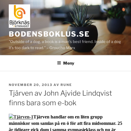
Hoppa
till
innehåll
BODENSBOKLUS.SE
"Outside of a dog, a book is a man's best friend. Inside of a dog
it's too dark to read." – Groucho Marx
Meny
PUBLICERAT
NOVEMBER 20, 2013
AV
RUNE
Tjärven av John Ajvide Lindqvist
finns bara som e-bok
Tjärven handlar om en liten grupp
människor som samlas på en ö för att fira midsommar. 25
år tidigare gick dom i samma gymnasieklass och nu är