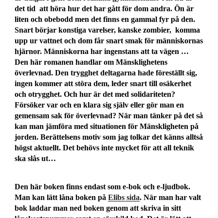
det tid att höra hur det har gått för dom andra. Ön är
liten och obebodd men det finns en gammal fyr på den.
Snart börjar konstiga varelser, kanske zombier, komma
upp ur vattnet och dom får snart smak för människornas
hjärnor. Människorna har ingenstans att ta vägen …
Den här romanen handlar om Mänsklighetens
överlevnad. Den trygghet deltagarna hade föreställt sig,
ingen kommer att störa dem, leder snart till osäkerhet
och otrygghet. Och hur är det med solidariteten?
Försöker var och en klara sig själv eller gör man en
gemensam sak för överlevnad? När man tänker på det så
kan man jämföra med situationen för Mänskligheten på
jorden. Berättelsens motiv som jag tolkar det känns alltså
högst aktuellt. Det behövs inte mycket för att all teknik
ska slås ut…
Den här boken finns endast som e-bok och e-ljudbok.
Man kan lätt låna boken på
Elibs sida
. När man har valt
bok laddar man ned boken genom att skriva in sitt