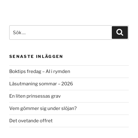
Sök
Sök
efter:
SENASTE INLÄGGEN
Boktips fredag – AI i rymden
Läsutmaning sommar – 2026
En liten prinsessas grav
Vem gömmer sig under slöjan?
Det ovetande offret