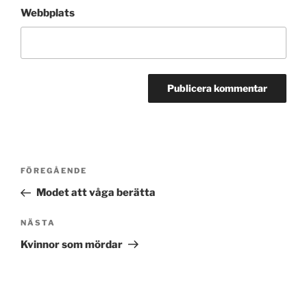
Webbplats
Inläggsnavigering
Föregående
FÖREGÅENDE
inlägg
Modet att våga berätta
Nästa
NÄSTA
inlägg
Kvinnor som mördar