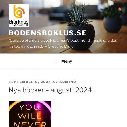
Hoppa
till
innehåll
BODENSBOKLUS.SE
"Outside of a dog, a book is a man's best friend. Inside of a dog
it's too dark to read." – Groucho Marx
Meny
PUBLICERAT
SEPTEMBER 9, 2024
AV
ADMINO
Nya böcker – augusti 2024