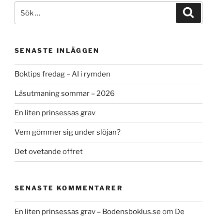
Sök
Sök
efter:
SENASTE INLÄGGEN
Boktips fredag – AI i rymden
Läsutmaning sommar – 2026
En liten prinsessas grav
Vem gömmer sig under slöjan?
Det ovetande offret
SENASTE KOMMENTARER
En liten prinsessas grav – Bodensboklus.se
om
De