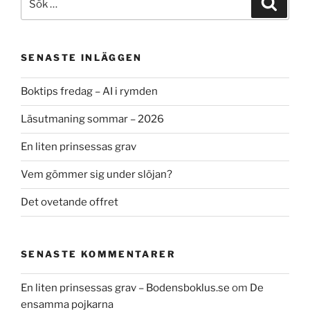
efter:
SENASTE INLÄGGEN
Boktips fredag – AI i rymden
Läsutmaning sommar – 2026
En liten prinsessas grav
Vem gömmer sig under slöjan?
Det ovetande offret
SENASTE KOMMENTARER
En liten prinsessas grav – Bodensboklus.se
om
De
ensamma pojkarna