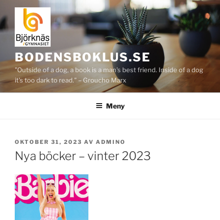
Hoppa
till
innehåll
BODENSBOKLUS.SE
"Outside of a dog, a book is a man's best friend. Inside of a dog
it's too dark to read." – Groucho Marx
Meny
PUBLICERAT
OKTOBER 31, 2023
AV
ADMINO
Nya böcker – vinter 2023