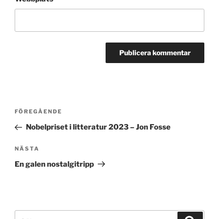
Inläggsnavigering
Föregående
FÖREGÅENDE
inlägg
Nobelpriset i litteratur 2023 – Jon Fosse
Nästa
NÄSTA
inlägg
En galen nostalgitripp
Sök
Sök