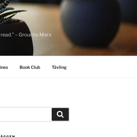
to read." – Groucho Marx
ines
Book Club
Tävling
Sök
LÄGGEN