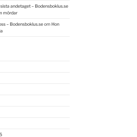
t sista andetaget – Bodensboklus.se
m mördar
oss – Bodensboklus.se
om
Hon
da
5