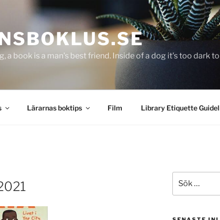
NSBOKLUS.SE
g, a book is a man's best friend. Inside of a dog it's too dark 
s
Lärarnas boktips
Film
Library Etiquette Guidel
Sök
 2021
efter:
SENASTE IN