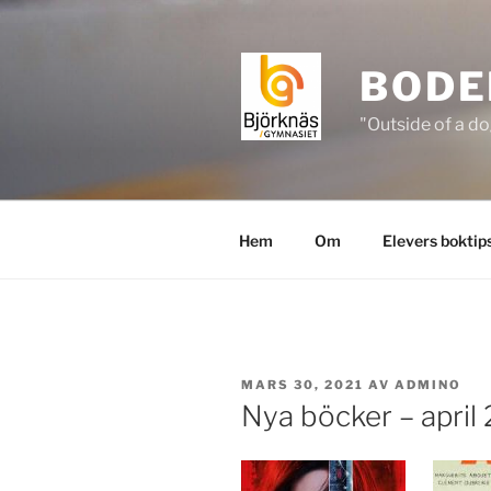
Hoppa
till
innehåll
BODE
"Outside of a do
Hem
Om
Elevers boktip
PUBLICERAT
MARS 30, 2021
AV
ADMINO
Nya böcker – april