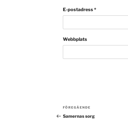
E-postadress
*
Webbplats
Inläggsnavigering
Föregående
FÖREGÅENDE
inlägg
Samernas sorg