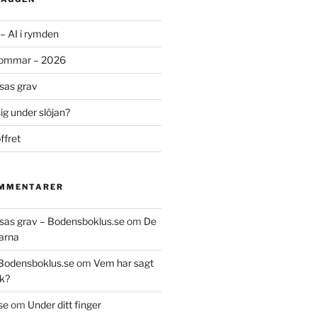
– AI i rymden
sommar – 2026
ssas grav
g under slöjan?
ffret
OMMENTARER
essas grav – Bodensboklus.se
om
De
arna
 Bodensboklus.se
om
Vem har sagt
k?
se
om
Under ditt finger