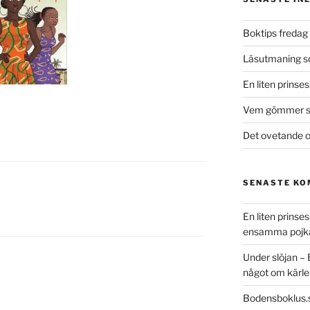
Boktips fredag 
Läsutmaning 
En liten prinse
Vem gömmer si
Det ovetande o
SENASTE K
En liten prins
ensamma pojk
Under slöjan –
något om kärle
Bodensboklus.