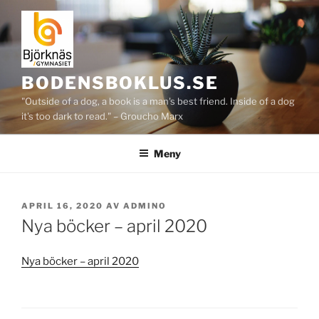
Hoppa
till
innehåll
BODENSBOKLUS.SE
"Outside of a dog, a book is a man's best friend. Inside of a dog
it's too dark to read." – Groucho Marx
Meny
PUBLICERAT
APRIL 16, 2020
AV
ADMINO
Nya böcker – april 2020
Nya böcker – april 2020