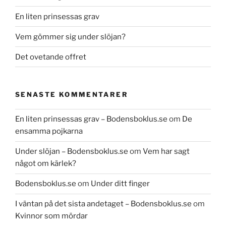
En liten prinsessas grav
Vem gömmer sig under slöjan?
Det ovetande offret
SENASTE KOMMENTARER
En liten prinsessas grav – Bodensboklus.se
om
De
ensamma pojkarna
Under slöjan – Bodensboklus.se
om
Vem har sagt
något om kärlek?
Bodensboklus.se
om
Under ditt finger
I väntan på det sista andetaget – Bodensboklus.se
om
Kvinnor som mördar