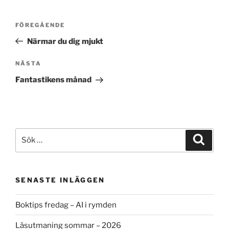
Inläggsnavigering
Föregående
FÖREGÅENDE
inlägg
Närmar du dig mjukt
Nästa
NÄSTA
inlägg
Fantastikens månad
Sök
Sök
efter:
SENASTE INLÄGGEN
Boktips fredag – AI i rymden
Läsutmaning sommar – 2026