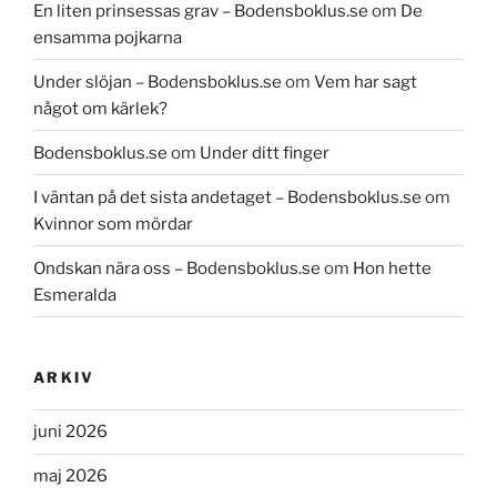
En liten prinsessas grav – Bodensboklus.se
om
De
ensamma pojkarna
Under slöjan – Bodensboklus.se
om
Vem har sagt
något om kärlek?
Bodensboklus.se
om
Under ditt finger
I väntan på det sista andetaget – Bodensboklus.se
om
Kvinnor som mördar
Ondskan nära oss – Bodensboklus.se
om
Hon hette
Esmeralda
ARKIV
juni 2026
maj 2026