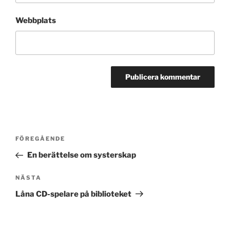
Webbplats
Inläggsnavigering
Föregående
FÖREGÅENDE
inlägg
En berättelse om systerskap
Nästa
NÄSTA
inlägg
Låna CD-spelare på biblioteket