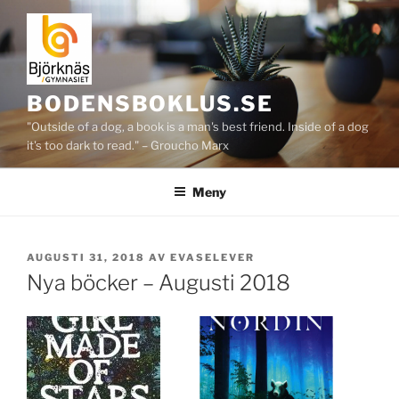
Hoppa
till
innehåll
BODENSBOKLUS.SE
"Outside of a dog, a book is a man's best friend. Inside of a dog
it's too dark to read." – Groucho Marx
Meny
PUBLICERAT
AUGUSTI 31, 2018
AV
EVASELEVER
Nya böcker – Augusti 2018