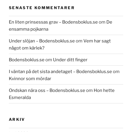
SENASTE KOMMENTARER
En liten prinsessas grav – Bodensboklus.se
om
De
ensamma pojkarna
Under slöjan – Bodensboklus.se
om
Vem har sagt
något om kärlek?
Bodensboklus.se
om
Under ditt finger
I väntan på det sista andetaget – Bodensboklus.se
om
Kvinnor som mördar
Ondskan nära oss – Bodensboklus.se
om
Hon hette
Esmeralda
ARKIV