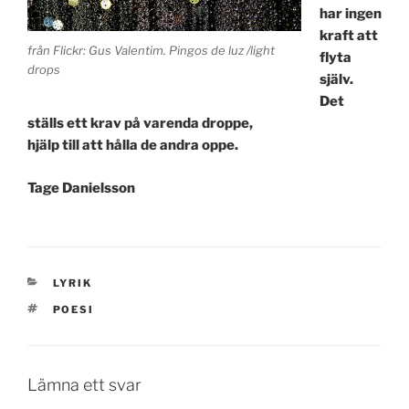
har ingen
kraft att
från Flickr: Gus Valentim. Pingos de luz /light
flyta
drops
själv.
Det
ställs ett krav på varenda droppe,
hjälp till att hålla de andra oppe.
Tage Danielsson
KATEGORIER
LYRIK
TAGGAR
POESI
Lämna ett svar