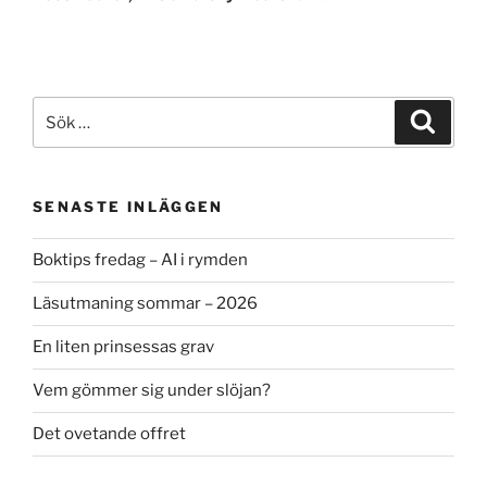
Sök
Sök
efter:
SENASTE INLÄGGEN
Boktips fredag – AI i rymden
Läsutmaning sommar – 2026
En liten prinsessas grav
Vem gömmer sig under slöjan?
Det ovetande offret