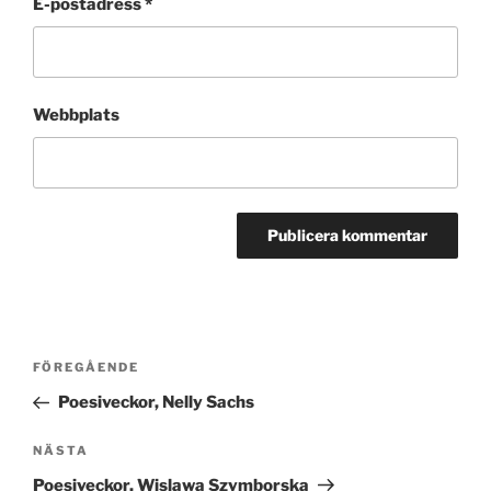
E-postadress
*
Webbplats
Inläggsnavigering
Föregående
FÖREGÅENDE
inlägg
Poesiveckor, Nelly Sachs
Nästa
NÄSTA
inlägg
Poesiveckor, Wislawa Szymborska