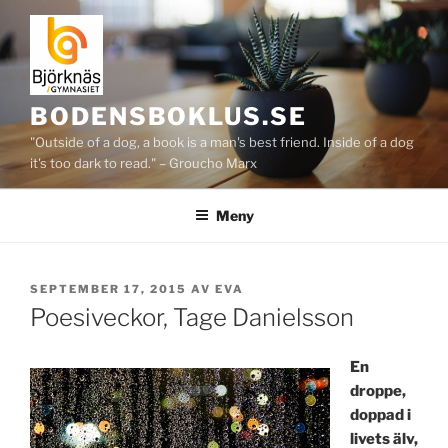
Hoppa
till
innehåll
BODENSBOKLUS.SE
"Outside of a dog, a book is a man's best friend. Inside of a dog
it's too dark to read." – Groucho Marx
Meny
PUBLICERAT
SEPTEMBER 17, 2015
AV
EVA
Poesiveckor, Tage Danielsson
En
droppe,
doppad i
livets älv,