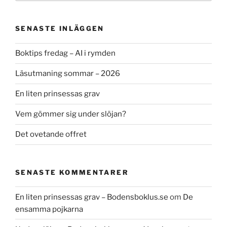
SENASTE INLÄGGEN
Boktips fredag – AI i rymden
Läsutmaning sommar – 2026
En liten prinsessas grav
Vem gömmer sig under slöjan?
Det ovetande offret
SENASTE KOMMENTARER
En liten prinsessas grav – Bodensboklus.se
om
De
ensamma pojkarna