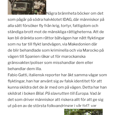
Några brännheta böcker om det
som pågår på södra halvklotet IDAG, där människor på
alla sätt försöker fly från krig, tortyr, fattigdom och
ständiga brott mot de mänskliga rättigheterna. Att de
kan bli dränkta som råttor båtvägen har nått flyktingar
som nu tar till flykt landvägen, via Makedonien där
de blir behandlade som kriminella och via Marocko på
vägen till Spanien råkar ut för marockanska
gränsvakter/poliser som misshandlar dem eller
behandlar dem illa.
Fabio Gatti, italiensk reporter har åkt samma vägar som
flyktingar, han har använt sig av falsk identitet för att
kunna skildra det de är med om på vägen. Detta har han
skildrat i boken
Bilal. På slavrutten till Europa
. Vad är
det som driver människor att riskera allt för att ge sig
ut på en av de största folkvandringar i vår tid?, var