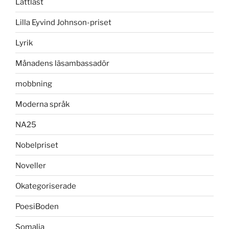
Lättläst
Lilla Eyvind Johnson-priset
Lyrik
Månadens läsambassadör
mobbning
Moderna språk
NA25
Nobelpriset
Noveller
Okategoriserade
PoesiBoden
Somalia