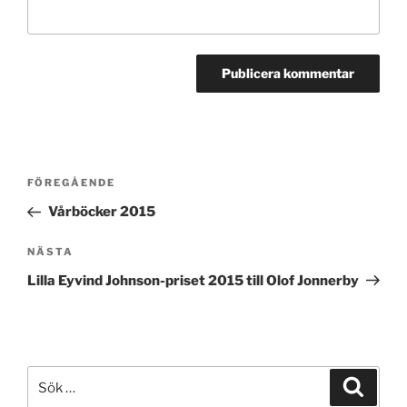
Inläggsnavigering
Föregående
FÖREGÅENDE
inlägg
Vårböcker 2015
Nästa
NÄSTA
inlägg
Lilla Eyvind Johnson-priset 2015 till Olof Jonnerby
Sök
Sök
efter: