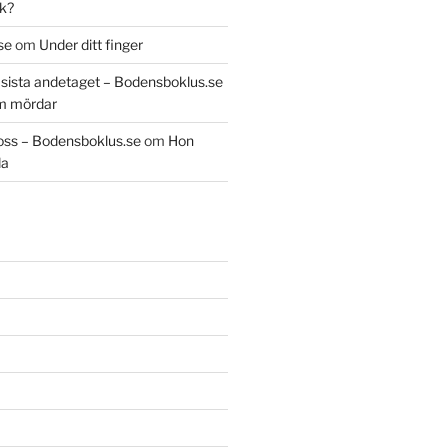
k?
se
om
Under ditt finger
t sista andetaget – Bodensboklus.se
m mördar
oss – Bodensboklus.se
om
Hon
da