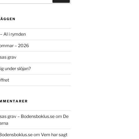
LÄGGEN
– AI i rymden
sommar – 2026
ssas grav
g under slöjan?
ffret
OMMENTARER
essas grav – Bodensboklus.se
om
De
arna
 Bodensboklus.se
om
Vem har sagt