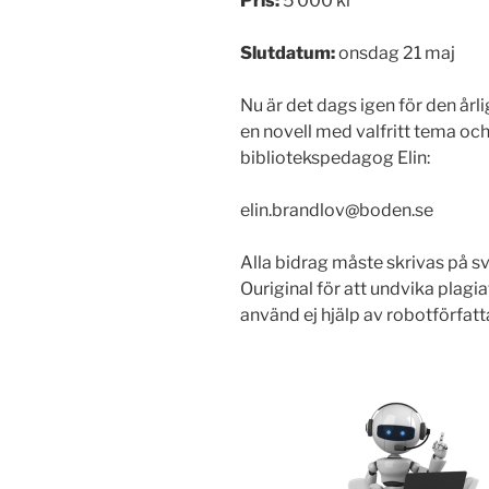
Pris:
5 000 kr
Slutdatum:
onsdag 21 maj
Nu är det dags igen för den årli
en novell med valfritt tema och
bibliotekspedagog Elin:
elin.brandlov@boden.se
Alla bidrag måste skrivas på s
Ouriginal för att undvika plagi
använd ej hjälp av robotförfatt