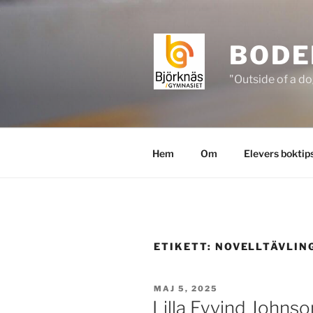
Hoppa
till
innehåll
BODE
"Outside of a do
Hem
Om
Elevers boktip
ETIKETT:
NOVELLTÄVLIN
PUBLICERAT
MAJ 5, 2025
Lilla Eyvind Johns