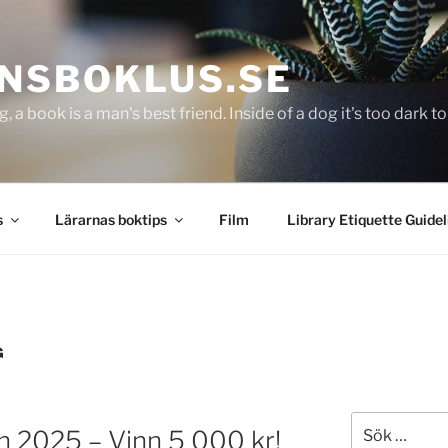
NSBOKLUS.SE
g, a book is a man's best friend. Inside of a dog it's too dark 
s
Lärarnas boktips
Film
Library Etiquette Guidel
G
Sök
on 2025 – Vinn 5 000 kr!
efter: