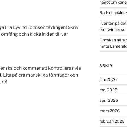
något om kärle
Bodensboklus.
I väntan på de
ga lilla Eyvind Johnson tävlingen! Skriv
om
Kvinnor so
 omfång och skicka in den till vår
Ondskan nära 
hette Esmeral
ARKIV
venska och kommer att kontrolleras via
at. Lita på era mänskliga förmågor och
juni 2026
are!
maj 2026
april 2026
mars 2026
februari 2026