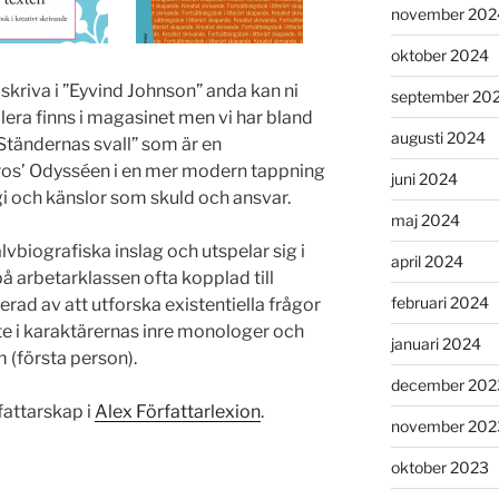
november 202
oktober 2024
 skriva i ”Eyvind Johnson” anda kan ni
september 20
lera finns i magasinet men vi har bland
augusti 2024
Ständernas svall” som är en
ros’ Odysséen i en mer modern tappning
juni 2024
i och känslor som skuld och ansvar.
maj 2024
lvbiografiska inslag och utspelar sig i
april 2024
å arbetarklassen ofta kopplad till
februari 2024
erad av att utforska existentiella frågor
 i karaktärernas inre monologer och
januari 2024
m (första person).
december 202
fattarskap i
Alex Författarlexion
.
november 202
oktober 2023