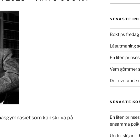
SENASTE IN
Boktips fredag 
Läsutmaning 
En liten prinse
Vem gömmer si
Det ovetande o
SENASTE K
En liten prins
knäsgymnasiet som kan skriva på
ensamma pojk
Under slöjan –