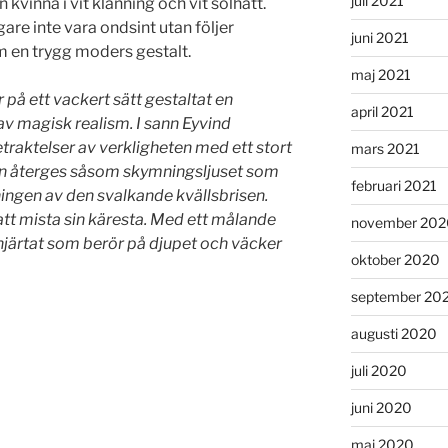
juli 2021
 kvinna i vit klänning och vit solhatt.
re inte vara ondsint utan följer
juni 2021
m en trygg moders gestalt.
maj 2021
 på ett vackert sätt gestaltat en
april 2021
v magisk realism. I sann Eyvind
traktelser av verkligheten med ett stort
mars 2021
en återges såsom skymningsljuset som
februari 2021
ingen av den svalkande kvällsbrisen.
tt mista sin käresta. Med ett målande
november 202
 hjärtat som berör på djupet och väcker
oktober 2020
september 20
augusti 2020
juli 2020
juni 2020
maj 2020