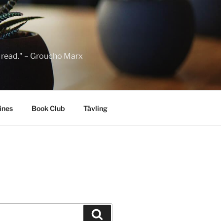
to read." – Groucho Marx
ines
Book Club
Tävling
Sök