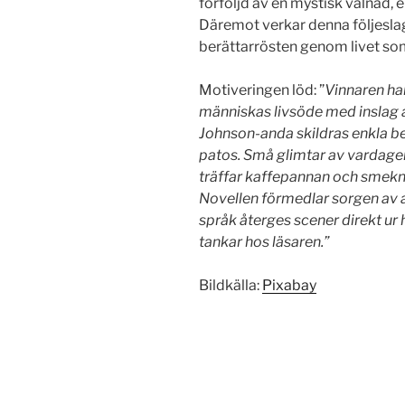
förföljd av en mystisk vålnad, en
Däremot verkar denna följeslaga
berättarrösten genom livet so
Motiveringen löd: ”
Vinnaren har
människas livsöde med inslag a
Johnson-anda skildras enkla be
patos. Små glimtar av vardag
träffar kaffepannan och smekn
Novellen förmedlar sorgen av a
språk återges scener direkt ur
tankar hos läsaren.”
Bildkälla:
Pixabay