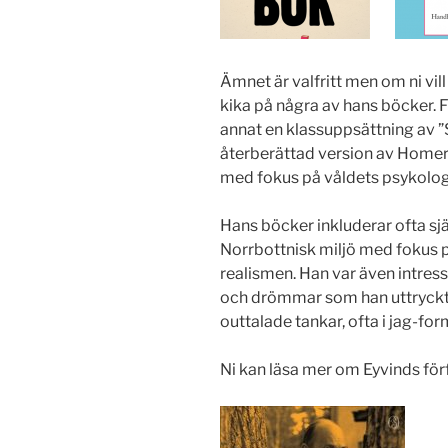
Ämnet är valfritt men om ni vill
kika på några av hans böcker. F
annat en klassuppsättning av ”
återberättad version av Home
med fokus på våldets psykolog
Hans böcker inkluderar ofta sjä
Norrbottnisk miljö med fokus p
realismen. Han var även intress
och drömmar som han uttryckte
outtalade tankar, ofta i jag-for
Ni kan läsa mer om Eyvinds för