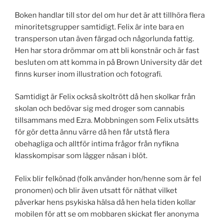
Boken handlar till stor del om hur det är att tillhöra flera
minoritetsgrupper samtidigt. Felix är inte bara en
transperson utan även färgad och någorlunda fattig.
Hen har stora drömmar om att bli konstnär och är fast
besluten om att komma in på Brown University där det
finns kurser inom illustration och fotografi.
Samtidigt är Felix också skoltrött då hen skolkar från
skolan och bedövar sig med droger som cannabis
tillsammans med Ezra. Mobbningen som Felix utsätts
för gör detta ännu värre då hen får utstå flera
obehagliga och alltför intima frågor från nyfikna
klasskompisar som lägger näsan i blöt.
Felix blir felkönad (folk använder hon/henne som är fel
pronomen) och blir även utsatt för näthat vilket
påverkar hens psykiska hälsa då hen hela tiden kollar
mobilen för att se om mobbaren skickat fler anonyma