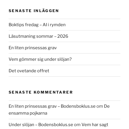
SENASTE INLÄGGEN
Boktips fredag – AI i rymden
Läsutmaning sommar – 2026
En liten prinsessas grav
Vem gömmer sig under slöjan?
Det ovetande offret
SENASTE KOMMENTARER
En liten prinsessas grav – Bodensboklus.se
om
De
ensamma pojkarna
Under slöjan – Bodensboklus.se
om
Vem har sagt