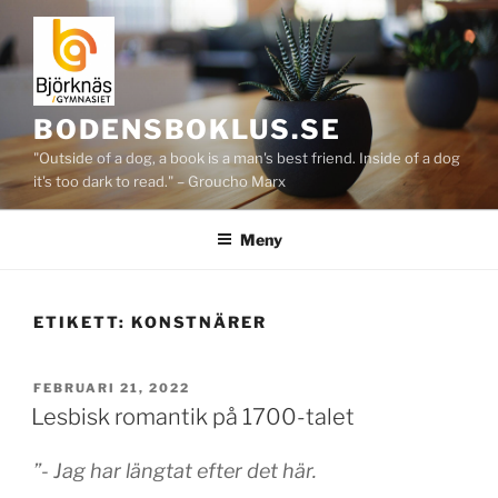
Hoppa
till
innehåll
BODENSBOKLUS.SE
"Outside of a dog, a book is a man's best friend. Inside of a dog
it's too dark to read." – Groucho Marx
Meny
ETIKETT:
KONSTNÄRER
PUBLICERAT
FEBRUARI 21, 2022
Lesbisk romantik på 1700-talet
”- Jag har längtat efter det här.