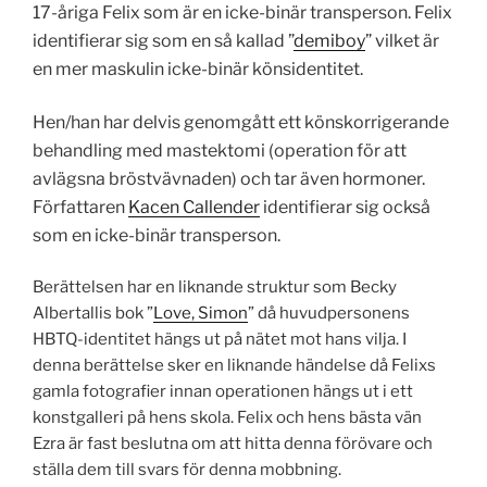
17-åriga Felix som är en icke-binär transperson. Felix
identifierar sig som en så kallad ”
demiboy
” vilket är
en mer maskulin icke-binär könsidentitet.
Hen/han har delvis genomgått ett könskorrigerande
behandling med mastektomi (operation för att
avlägsna bröstvävnaden) och tar även hormoner.
Författaren
Kacen Callender
identifierar sig också
som en icke-binär transperson.
Berättelsen har en liknande struktur som Becky
Albertallis bok ”
Love, Simon
” då huvudpersonens
HBTQ-identitet hängs ut på nätet mot hans vilja. I
denna berättelse sker en liknande händelse då Felixs
gamla fotografier innan operationen hängs ut i ett
konstgalleri på hens skola. Felix och hens bästa vän
Ezra är fast beslutna om att hitta denna förövare och
ställa dem till svars för denna mobbning.