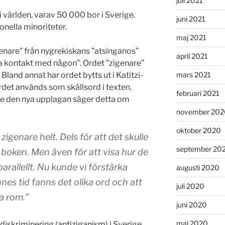
juli 2021
i världen, varav 50 000 bor i Sverige.
juni 2021
onella minoriteter.
maj 2021
enare” från nygrekiskans ”atsinganos”
april 2021
ha kontakt med någon”. Ordet ”zigenare”
mars 2021
land annat har ordet bytts ut i Katitzi-
det används som skällsord i texten.
februari 2021
e den nya upplagan säger detta om
november 202
oktober 2020
zigenare helt. Dels för att det skulle
september 20
 boken. Men även för att visa hur de
arallellt. Nu kunde vi förstärka
augusti 2020
nes tid fanns det olika ord och att
juli 2020
ga rom.”
juni 2020
maj 2020
diskriminering (
antiziganism
) i Sverige