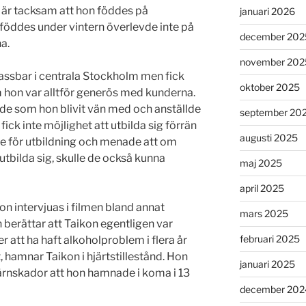
n är tacksam att hon föddes på
januari 2026
ddes under vintern överlevde inte på
december 202
a.
november 202
lassbar i centrala Stockholm men fick
oktober 2025
hon var alltför generös med kunderna.
l de som hon blivit vän med och anställde
september 20
fick inte möjlighet att utbilda sig förrän
augusti 2025
de för utbildning och menade att om
utbilda sig, skulle de också kunna
maj 2025
april 2025
n intervjuas i filmen bland annat
mars 2025
 berättar att Taikon egentligen var
februari 2025
r att ha haft alkoholproblem i flera år
 hamnar Taikon i hjärtstillestånd. Hon
januari 2025
ärnskador att hon hamnade i koma i 13
december 202