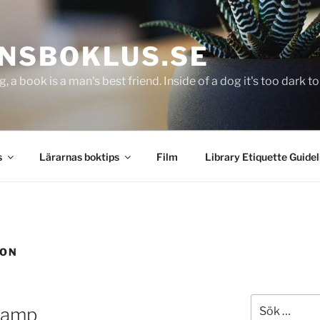
NSBOKLUS.SE
g, a book is a man's best friend. Inside of a dog it's too dark 
s
Lärarnas boktips
Film
Library Etiquette Guidel
KON
Sök
kamp
efter: