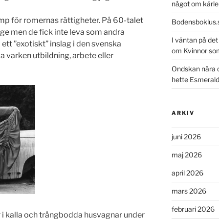
något om kärle
amp för romernas rättigheter. På 60-talet
Bodensboklus.
ge men de fick inte leva som andra
I väntan på de
ett ”exotiskt” inslag i den svenska
om
Kvinnor so
 varken utbildning, arbete eller
Ondskan nära 
hette Esmeral
ARKIV
juni 2026
maj 2026
april 2026
mars 2026
februari 2026
or i kalla och trångbodda husvagnar under