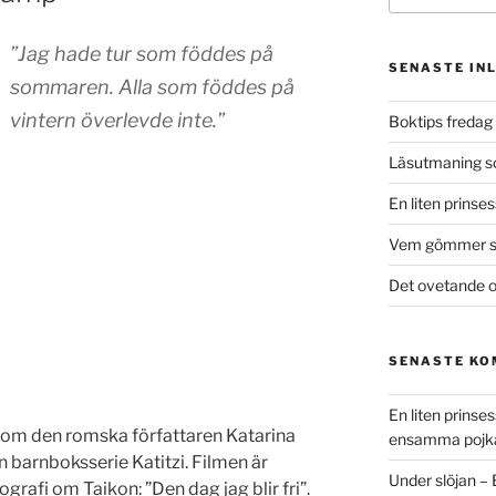
”Jag hade tur som föddes på
SENASTE IN
sommaren. Alla som föddes på
vintern överlevde inte.”
Boktips fredag 
Läsutmaning 
En liten prinse
Vem gömmer si
Det ovetande o
SENASTE K
En liten prins
 om den romska författaren Katarina
ensamma pojk
n barnboksserie Katitzi. Filmen är
Under slöjan –
rafi om Taikon: ”Den dag jag blir fri”.