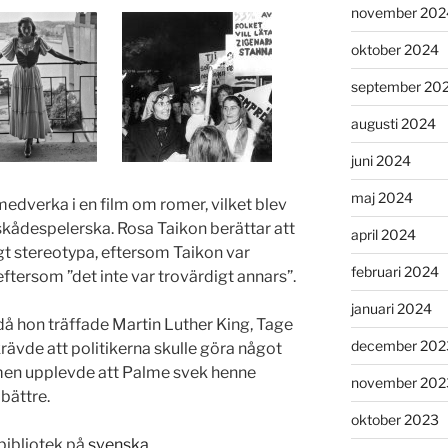
november 202
oktober 2024
september 20
augusti 2024
juni 2024
maj 2024
medverka i en film om romer, vilket blev
skådespelerska. Rosa Taikon berättar att
april 2024
t stereotypa, eftersom Taikon var
februari 2024
eftersom ”det inte var trovärdigt annars”.
januari 2024
 då hon träffade Martin Luther King, Tage
december 202
rävde att politikerna skulle göra något
 men upplevde att Palme svek henne
november 202
bättre.
oktober 2023
 bibliotek på
svenska
.