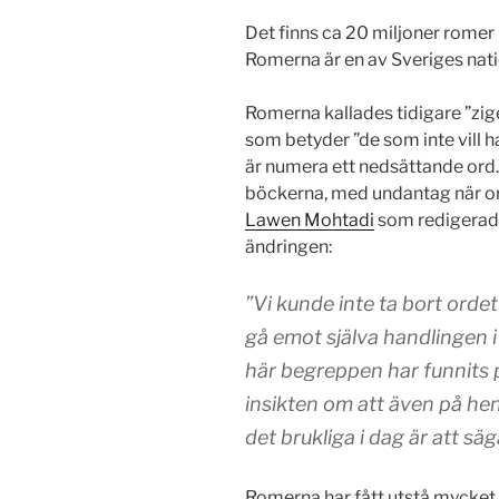
Det finns ca 20 miljoner romer 
Romerna är en av Sveriges nati
Romerna kallades tidigare ”zig
som betyder ”de som inte vill 
är numera ett nedsättande ord. B
böckerna, med undantag när or
Lawen Mohtadi
som redigerad
ändringen:
”Vi kunde inte ta bort ordet 
gå emot själva handlingen i
här begreppen har funnits p
insikten om att även på hen
det brukliga i dag är att sä
Romerna har fått utstå mycket 