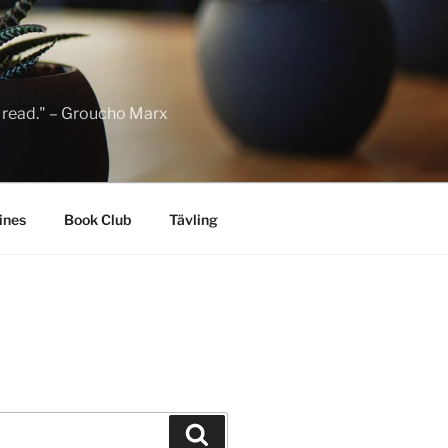
to read." – Groucho Marx
ines
Book Club
Tävling
Sök