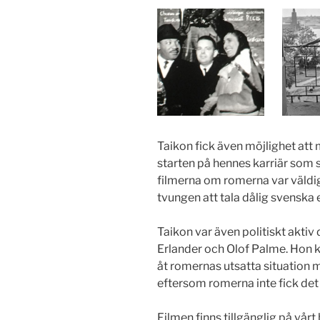
Taikon fick även möjlighet att 
starten på hennes karriär som 
filmerna om romerna var väldig
tvungen att tala dålig svenska 
Taikon var även politiskt aktiv
Erlander och Olof Palme. Hon k
åt romernas utsatta situation
eftersom romerna inte fick det 
Filmen finns tillgänglig på vårt