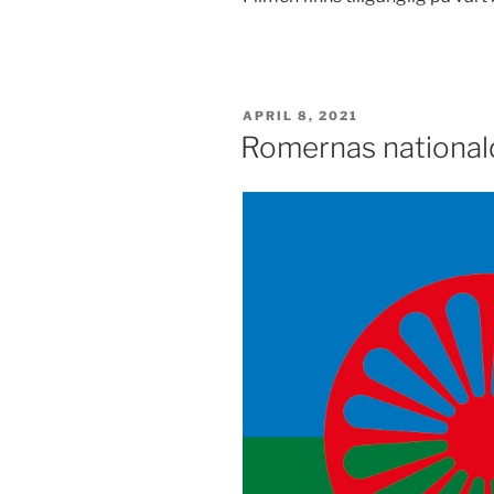
PUBLICERAT
APRIL 8, 2021
Romernas nationald