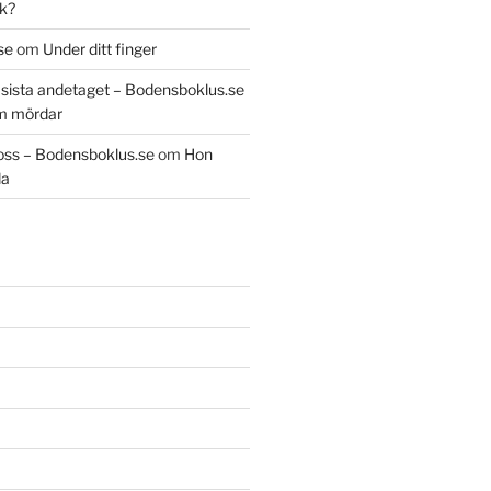
k?
se
om
Under ditt finger
t sista andetaget – Bodensboklus.se
m mördar
oss – Bodensboklus.se
om
Hon
da