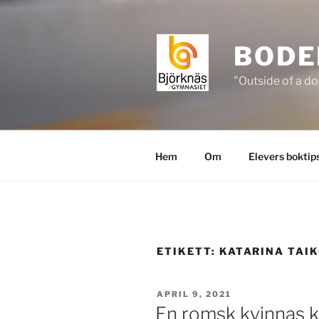
Hoppa
till
innehåll
BODE
"Outside of a do
Hem
Om
Elevers boktip
ETIKETT:
KATARINA TAI
PUBLICERAT
APRIL 9, 2021
En romsk kvinnas 