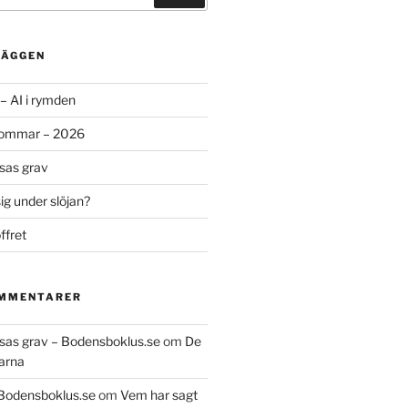
LÄGGEN
– AI i rymden
sommar – 2026
ssas grav
g under slöjan?
ffret
OMMENTARER
essas grav – Bodensboklus.se
om
De
arna
 Bodensboklus.se
om
Vem har sagt