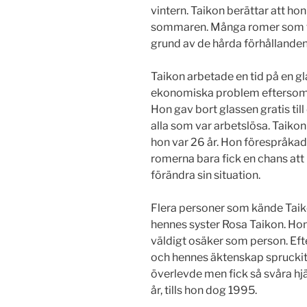
vintern. Taikon berättar att ho
sommaren. Många romer som fö
grund av de hårda förhållanden
Taikon arbetade en tid på en g
ekonomiska problem eftersom 
Hon gav bort glassen gratis til
alla som var arbetslösa. Taikon 
hon var 26 år. Hon förespråka
romerna bara fick en chans att 
förändra sin situation.
Flera personer som kände Taiko
hennes syster Rosa Taikon. Hon
väldigt osäker som person. Efte
och hennes äktenskap spruckit,
överlevde men fick så svåra hj
år, tills hon dog 1995.