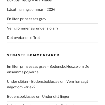
Boktips fredag – AI i rymden
Läsutmaning sommar – 2026
En liten prinsessas grav
Vem gömmer sig under slöjan?
Det ovetande offret
SENASTE KOMMENTARER
En liten prinsessas grav – Bodensboklus.se
om
De
ensamma pojkarna
Under slöjan – Bodensboklus.se
om
Vem har sagt
något om kärlek?
Bodensboklus.se
om
Under ditt finger