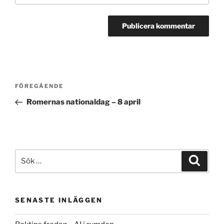
Inläggsnavigering
Föregående
FÖREGÅENDE
inlägg
Romernas nationaldag – 8 april
Sök
Sök
efter:
SENASTE INLÄGGEN