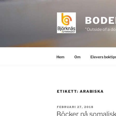
Hoppa
till
innehåll
BODE
"Outside of a do
Hem
Om
Elevers boktip
ETIKETT:
ARABISKA
PUBLICERAT
FEBRUARI 27, 2018
Böcker på somalisk