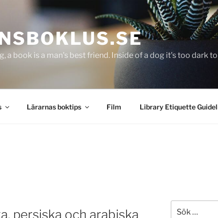
NSBOKLUS.SE
g, a book is a man's best friend. Inside of a dog it's too dark 
s
Lärarnas boktips
Film
Library Etiquette Guidel
Sök
a, persiska och arabiska
efter: