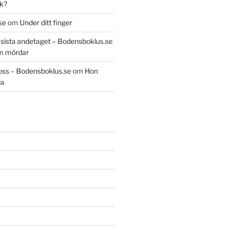
k?
se
om
Under ditt finger
t sista andetaget – Bodensboklus.se
m mördar
oss – Bodensboklus.se
om
Hon
da