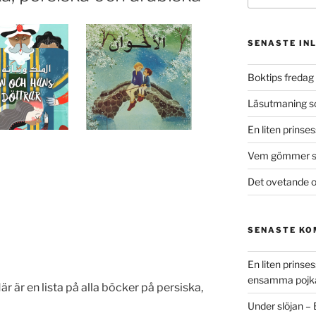
SENASTE IN
Boktips fredag 
Läsutmaning 
En liten prinse
Vem gömmer si
Det ovetande o
SENASTE K
En liten prins
ensamma pojk
är är en lista på alla böcker på persiska,
Under slöjan –