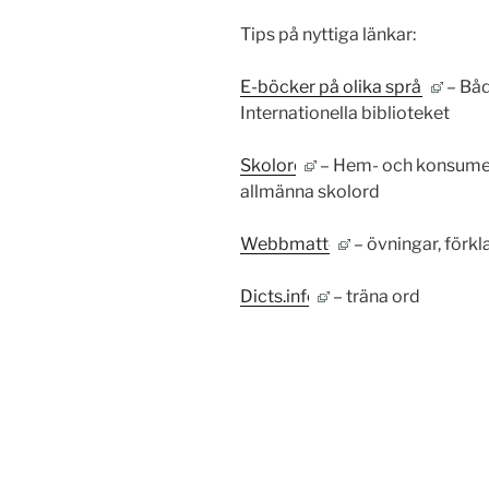
Tips på nyttiga länkar:
E-böcker på olika språk
– Båd
Internationella biblioteket
Skolord
– Hem- och konsumen
allmänna skolord
Webbmatte
– övningar, förkl
Dicts.info
– träna ord