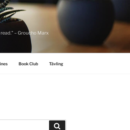
to read." – Groucho Marx
ines
Book Club
Tävling
Sök