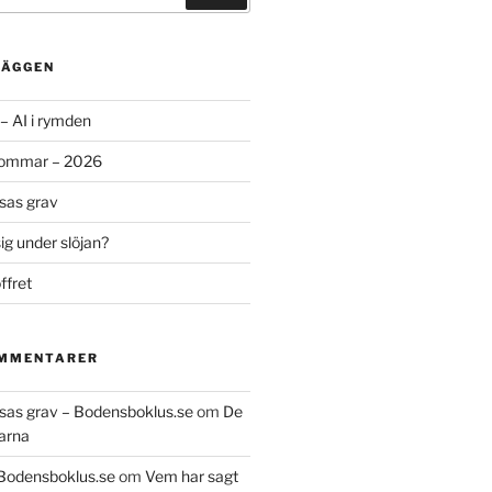
LÄGGEN
– AI i rymden
sommar – 2026
ssas grav
g under slöjan?
ffret
OMMENTARER
essas grav – Bodensboklus.se
om
De
arna
 Bodensboklus.se
om
Vem har sagt