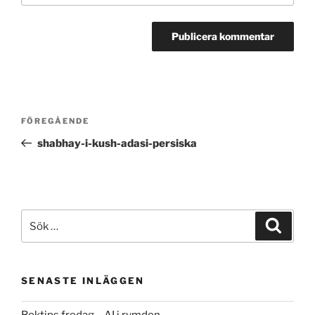
Inläggsnavigering
Föregående
FÖREGÅENDE
inlägg
shabhay-i-kush-adasi-persiska
Sök
Sök
efter:
SENASTE INLÄGGEN