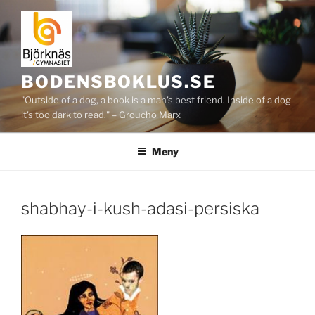
Hoppa
till
innehåll
BODENSBOKLUS.SE
"Outside of a dog, a book is a man's best friend. Inside of a dog
it's too dark to read." – Groucho Marx
Meny
shabhay-i-kush-adasi-persiska