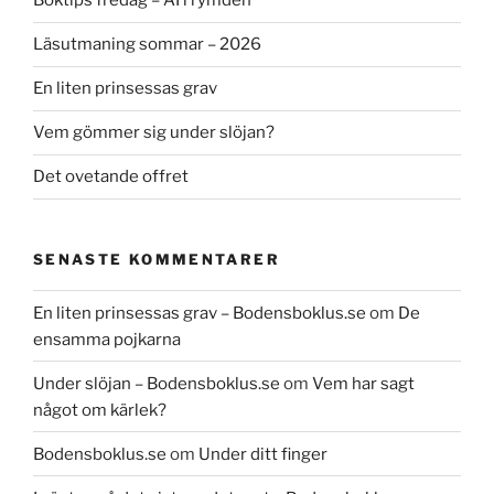
Boktips fredag – AI i rymden
Läsutmaning sommar – 2026
En liten prinsessas grav
Vem gömmer sig under slöjan?
Det ovetande offret
SENASTE KOMMENTARER
En liten prinsessas grav – Bodensboklus.se
om
De
ensamma pojkarna
Under slöjan – Bodensboklus.se
om
Vem har sagt
något om kärlek?
Bodensboklus.se
om
Under ditt finger