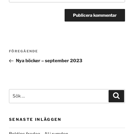
Inläggsnavigering
Föregående
FÖREGÅENDE
inlägg
Nya böcker – september 2023
Sök
Sök
efter:
SENASTE INLÄGGEN
Boktips fredag – AI i rymden