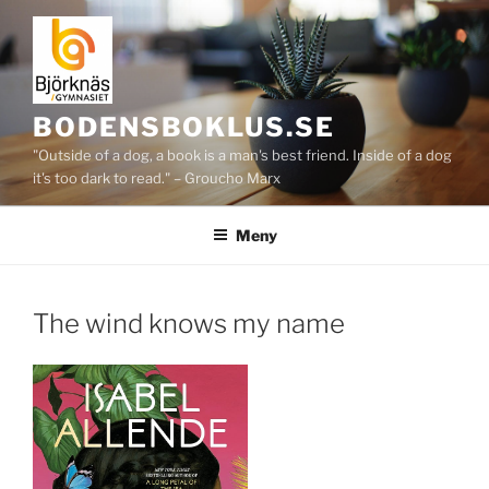
Hoppa
till
innehåll
BODENSBOKLUS.SE
"Outside of a dog, a book is a man's best friend. Inside of a dog
it's too dark to read." – Groucho Marx
Meny
The wind knows my name