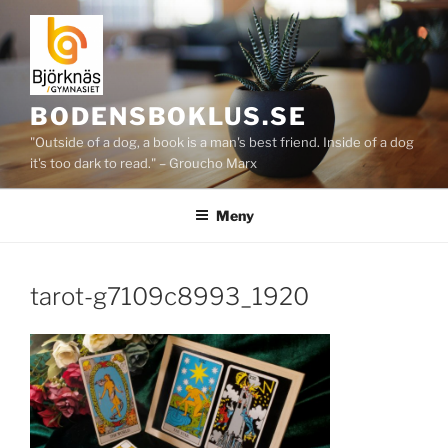
Hoppa
till
innehåll
BODENSBOKLUS.SE
"Outside of a dog, a book is a man's best friend. Inside of a dog
it's too dark to read." – Groucho Marx
Meny
tarot-g7109c8993_1920