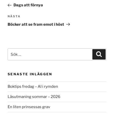
inlägg
Dags att förnya
Nästa
NÄSTA
inlägg
Böcker att se fram emot i höst
Sök
Sök
efter:
SENASTE INLÄGGEN
Boktips fredag – AI i rymden
Läsutmaning sommar – 2026
En liten prinsessas grav