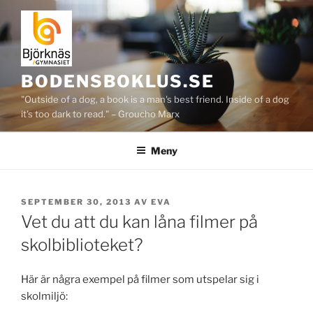
Hoppa
till
innehåll
BODENSBOKLUS.SE
"Outside of a dog, a book is a man's best friend. Inside of a dog
it's too dark to read." – Groucho Marx
Meny
PUBLICERAT
SEPTEMBER 30, 2013
AV
EVA
Vet du att du kan låna filmer på
skolbiblioteket?
Här är några exempel på filmer som utspelar sig i
skolmiljö: