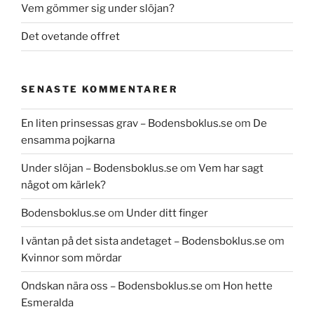
Vem gömmer sig under slöjan?
Det ovetande offret
SENASTE KOMMENTARER
En liten prinsessas grav – Bodensboklus.se
om
De
ensamma pojkarna
Under slöjan – Bodensboklus.se
om
Vem har sagt
något om kärlek?
Bodensboklus.se
om
Under ditt finger
I väntan på det sista andetaget – Bodensboklus.se
om
Kvinnor som mördar
Ondskan nära oss – Bodensboklus.se
om
Hon hette
Esmeralda