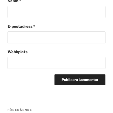
Namn
*
E-postadress
*
Webbplats
Inläggsnavigering
Föregående
FÖREGÅENDE