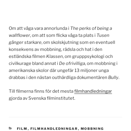
Om att våga vara annorlunda i
The perks of being a
wallflower
, om att som flicka våga ta plats i
Tusen
gånger starkare
, om skolskjutning som en eventuell
konsekvens av mobbning, rädsla och hat i den
estländska filmen
Klassen
, om grupppsykologi och
civilkurage bland annat i
De ofrivilliga
, om mobbning i
amerikanska skolor där ungefär 13 miljoner unga
drabbas i den nästan outhärdliga dokumentären
Bully
.
Till filmerna finns för det mesta
filmhandledningar
gjorda av Svenska filminstitutet.
KATEGORIER
FILM
,
FILMHANDLEDNINGAR
,
MOBBNING