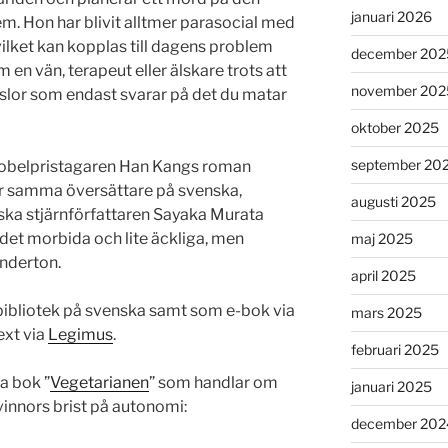
januari 2026
 Hon har blivit alltmer parasocial med
vilket kan kopplas till dagens problem
december 202
en vän, terapeut eller älskare trots att
november 202
slor som endast svarar på det du matar
oktober 2025
september 20
nobelpristagaren Han Kangs roman
r samma översättare på svenska,
augusti 2025
ka stjärnförfattaren Sayaka Murata
 det morbida och lite äckliga, men
maj 2025
underton.
april 2025
t bibliotek på svenska samt som e-bok via
mars 2025
ext via
Legimus
.
februari 2025
a bok ”
Vegetarianen
” som handlar om
januari 2025
innors brist på autonomi:
december 202