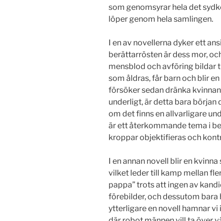
som genomsyrar hela det sydk
löper genom hela samlingen.
I en av novellerna dyker ett ans
berättarrösten är dess mor, och
mensblod och avföring bildar ti
som åldras, får barn och blir e
försöker sedan dränka kvinnan f
underligt, är detta bara början 
om det finns en allvarligare u
är ett återkommande tema i be
kroppar objektifieras och kontr
I en annan novell blir en kvinna 
vilket leder till kamp mellan fle
pappa” trots att ingen av kand
förebilder, och dessutom bara h
ytterligare en novell hamnar vi
där robot männen vill ta över 