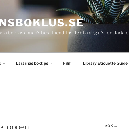
NSBOKLUS.SE
g, a book is a man's best friend. Inside of a dog it's too dark 
s
Lärarnas boktips
Film
Library Etiquette Guidel
Sök
kroppen
efter: