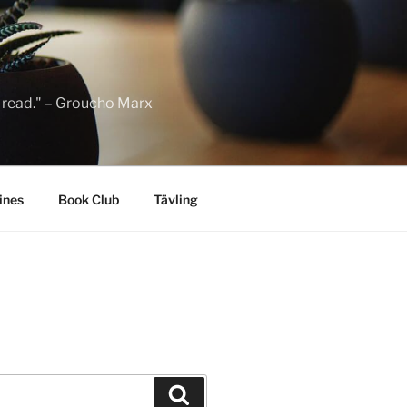
to read." – Groucho Marx
ines
Book Club
Tävling
Sök