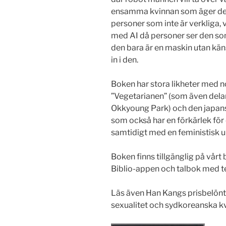
ensamma kvinnan som äger dem.
personer som inte är verkliga, 
med AI då personer ser den som 
den bara är en maskin utan kän
in i den.
Boken har stora likheter med 
”Vegetarianen” (som även dela
Okkyoung Park) och den japans
som också har en förkärlek för
samtidigt med en feministisk 
Boken finns tillgänglig på vår
Biblio-appen och talbok med t
Läs även Han Kangs prisbelönt
sexualitet och sydkoreanska kv