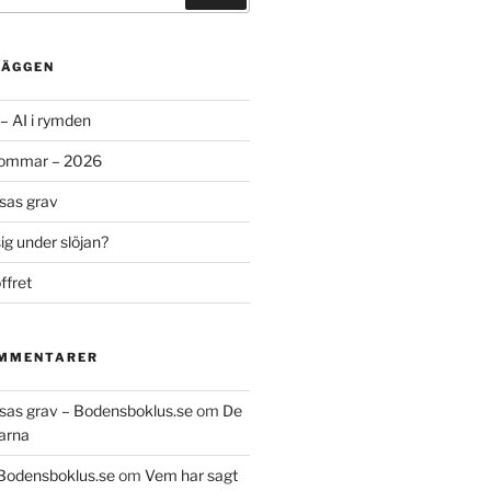
LÄGGEN
– AI i rymden
sommar – 2026
ssas grav
g under slöjan?
ffret
OMMENTARER
essas grav – Bodensboklus.se
om
De
arna
 Bodensboklus.se
om
Vem har sagt