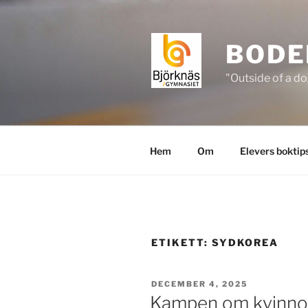
Hoppa
till
innehåll
BODE
"Outside of a do
Hem
Om
Elevers boktip
ETIKETT:
SYDKOREA
PUBLICERAT
DECEMBER 4, 2025
Kampen om kvinno