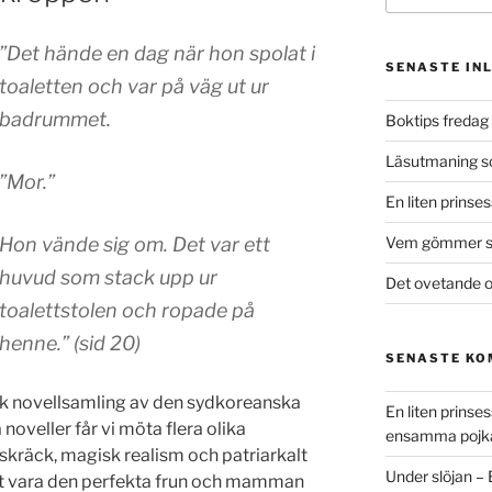
”Det hände en dag när hon spolat i
SENASTE IN
toaletten och var på väg ut ur
badrummet.
Boktips fredag 
Läsutmaning 
”Mor.”
En liten prinse
Hon vände sig om. Det var ett
Vem gömmer si
huvud som stack upp ur
Det ovetande o
toalettstolen och ropade på
henne.” (sid 20)
SENASTE K
sk novellsamling av den sydkoreanska
En liten prins
noveller får vi möta flera olika
ensamma pojk
skräck, magisk realism och patriarkalt
Under slöjan –
tt vara den perfekta frun och mamman