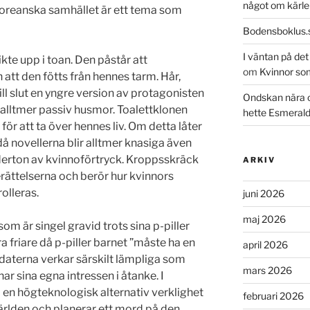
något om kärle
oreanska samhället är ett tema som
Bodensboklus.
I väntan på de
ikte upp i toan. Den påstår att
om
Kvinnor so
 att den fötts från hennes tarm. Hår,
ll slut en yngre version av protagonisten
Ondskan nära 
n alltmer passiv husmor. Toalettklonen
hette Esmeral
ör att ta över hennes liv. Om detta låter
då novellerna blir alltmer knasiga även
nderton av kvinnoförtryck. Kroppsskräck
ARKIV
rättelserna och berör hur kvinnors
olleras.
juni 2026
maj 2026
som är singel gravid trots sina p-piller
ra friare då p-piller barnet ”måste ha en
april 2026
idaterna verkar särskilt lämpliga som
mars 2026
ar sina egna intressen i åtanke. I
 i en högteknologisk alternativ verklighet
februari 2026
världen och planerar ett mord på den