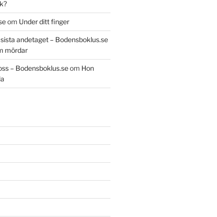
k?
se
om
Under ditt finger
t sista andetaget – Bodensboklus.se
m mördar
oss – Bodensboklus.se
om
Hon
da