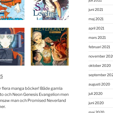
juli 2021
juni 2021
maj 2021
april 2021
mars 2021
februari 2021
november 202
oktober 2020
september 20
25
augusti 2020
 av flera manga böcker! Både gamla
juli 2020
to och Neon Genesis Evangelion men
ainsaw man och Promised Neverland
juni 2020
er.
maj 2020