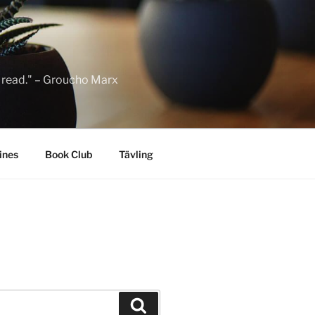
to read." – Groucho Marx
ines
Book Club
Tävling
Sök