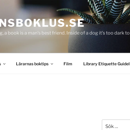
NSBOKLUS.SE
g, a book is a man's best friend. Inside of a dog it's too dark 
s
Lärarnas boktips
Film
Library Etiquette Guidel
Sök
r
efter: