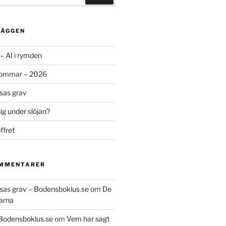
LÄGGEN
– AI i rymden
sommar – 2026
ssas grav
g under slöjan?
ffret
OMMENTARER
essas grav – Bodensboklus.se
om
De
arna
 Bodensboklus.se
om
Vem har sagt