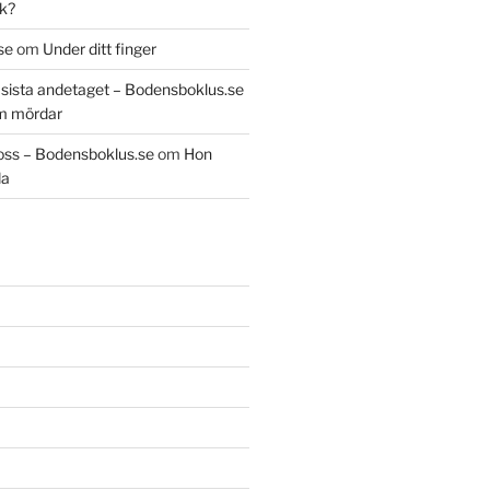
k?
se
om
Under ditt finger
t sista andetaget – Bodensboklus.se
m mördar
oss – Bodensboklus.se
om
Hon
da