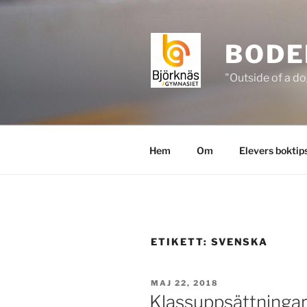
Hoppa
till
innehåll
BODE
"Outside of a do
Hem
Om
Elevers boktip
ETIKETT:
SVENSKA
PUBLICERAT
MAJ 22, 2018
Klassuppsättninga