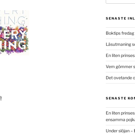
SENASTE IN
Boktips fredag 
Läsutmaning 
En liten prinse
Vem gömmer si
Det ovetande o
a
SENASTE K
En liten prins
ensamma pojk
Under slöjan –