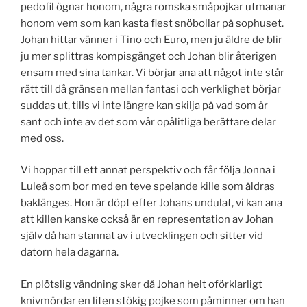
pedofil ögnar honom, några romska småpojkar utmanar
honom vem som kan kasta flest snöbollar på sophuset.
Johan hittar vänner i Tino och Euro, men ju äldre de blir
ju mer splittras kompisgänget och Johan blir återigen
ensam med sina tankar. Vi börjar ana att något inte står
rätt till då gränsen mellan fantasi och verklighet börjar
suddas ut, tills vi inte längre kan skilja på vad som är
sant och inte av det som vår opålitliga berättare delar
med oss.
Vi hoppar till ett annat perspektiv och får följa Jonna i
Luleå som bor med en teve spelande kille som åldras
baklänges. Hon är döpt efter Johans undulat, vi kan ana
att killen kanske också är en representation av Johan
själv då han stannat av i utvecklingen och sitter vid
datorn hela dagarna.
En plötslig vändning sker då Johan helt oförklarligt
knivmördar en liten stökig pojke som påminner om han