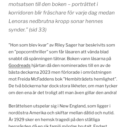
motsatsen till den boken – porträttet i
korridoren blir fräschare för varje dag medan
Lenoras nedbrutna kropp sonar hennes
synder.” (sid 33)
”Hon som blev kvar” av Riley Sager har beskrivits som
en ”popcornthriller” som får läsaren att vända blad
snabbt då spänningen tätnar. Boken vann läsarna på
Goodreads
hjärtan då den nominerades till en av de
bästa deckarna 2023 men förlorade i omröstningen
mot
Freida McFaddens
bok ”Hembiträdets hemlighet”.
De två böckerna har dock stora likheter, om man tycker
om den ena är det troligt att man även gillar den andra!
Berättelsen utspelar sig i New England, som ligger i
nordöstra Amerika och skiftar mellan dåtid och nutid.
År 1929 sker en hemsk tragedi på den ståtliga
herrgården då en rik familj mördas brutalt. Endast