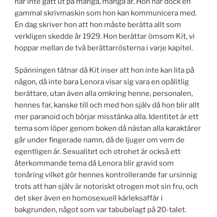
har inte gått ut på många, många år. Hon har dock en
gammal skrivmaskin som hon kan kommunicera med.
En dag skriver hon att hon måste berätta allt som
verkligen skedde år 1929. Hon berättar ömsom Kit, vi
hoppar mellan de två berättarrösterna i varje kapitel.
Spänningen tätnar då Kit inser att hon inte kan lita på
någon, då inte bara Lenora visar sig vara en opålitlig
berättare, utan även alla omkring henne, personalen,
hennes far, kanske till och med hon själv då hon blir allt
mer paranoid och börjar misstänka alla. Identitet är ett
tema som löper genom boken då nästan alla karaktärer
går under fingerade namn, då de ljuger om vem de
egentligen är. Sexualitet och otrohet är också ett
återkommande tema då Lenora blir gravid som
tonåring vilket gör hennes kontrollerande far ursinnig
trots att han själv är notoriskt otrogen mot sin fru, och
det sker även en homosexuell kärleksaffär i
bakgrunden, något som var tabubelagt på 20-talet.