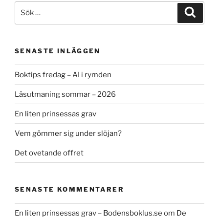
Sök
Sök
efter:
SENASTE INLÄGGEN
Boktips fredag – AI i rymden
Läsutmaning sommar – 2026
En liten prinsessas grav
Vem gömmer sig under slöjan?
Det ovetande offret
SENASTE KOMMENTARER
En liten prinsessas grav – Bodensboklus.se
om
De