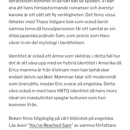
berättelsen kommer in då han kan se spöken. Vi kan
ana att hans himlastormande romanser och äventyr
kanske är ett sätt att fly verkligheten. Det finns vissa
likheter med Thaos tidigare bok som också berör
samma tema då huvudpersonen får ett samtal av sin
döda japanska pojkvän Sam, som precis som Haru
väver in en del mytologi i berättelsen.
Identitet är också ett ämne som skildras, i detta fall hur
det är att växa upp med en hybrid identitet i Amerika då
Erics mamma är från Vietnam men han behärskar
endast delvis språket. Mamman talar sitt modersmål
som översätts, medan Eric svarar på engelska. Detta
vävs också in med hans HBTQ-identitet då hans mors
ideal om maskulinitet speglar kulturen som hon
kommer ifrån.
Boken finns tillgänglig på vårt bibliotek på engelska.
Läs även ”
You’ve Reached Sam
” av samma författare: