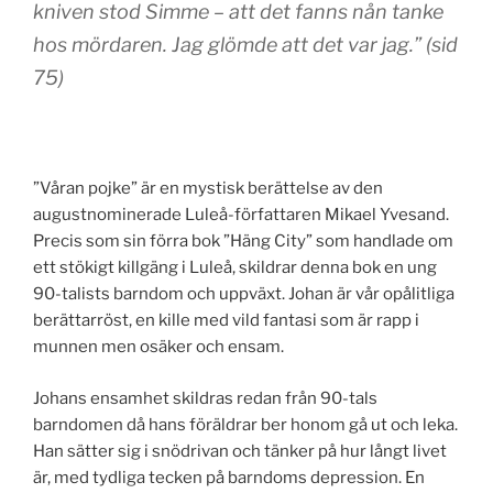
kniven stod Simme – att det fanns nån tanke
hos mördaren. Jag glömde att det var jag.” (sid
75)
”Våran pojke” är en mystisk berättelse av den
augustnominerade Luleå-författaren Mikael Yvesand.
Precis som sin förra bok ”Häng City” som handlade om
ett stökigt killgäng i Luleå, skildrar denna bok en ung
90-talists barndom och uppväxt. Johan är vår opålitliga
berättarröst, en kille med vild fantasi som är rapp i
munnen men osäker och ensam.
Johans ensamhet skildras redan från 90-tals
barndomen då hans föräldrar ber honom gå ut och leka.
Han sätter sig i snödrivan och tänker på hur långt livet
är, med tydliga tecken på barndoms depression. En