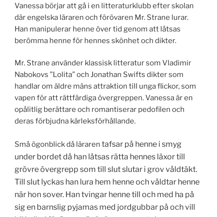
Vanessa börjar att gå i en litteraturklubb efter skolan
där engelska läraren och förövaren Mr. Strane lurar.
Han manipulerar henne över tid genom att låtsas
berömma henne för hennes skönhet och dikter.
Mr. Strane använder klassisk litteratur som Vladimir
Nabokovs ”Lolita” och Jonathan Swifts dikter som
handlar om äldre mäns attraktion till unga flickor, som
vapen för att rättfärdiga övergreppen. Vanessa är en
opålitlig berättare och romantiserar pedofilen och
deras förbjudna kärleksförhållande.
tafsar
på henne
i smyg
Små ögonblick då läraren
under bordet då han låtsas rätta hennes läxor till
grövre övergrepp som till slut slutar i grov våldtäkt.
Till slut lyckas han lura hem henne och våldtar henne
när hon sover. Han tvingar henne till och med ha på
sig en barnslig pyjamas med jordgubbar på och vill