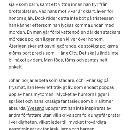
själv som barn, samt ett vittne innan han flyr från
brottsplatsen. Vad hans motiv var är oklart, även för
honom själv. Dock råder detta inte bot på tristessen
han känner eftersom han lyckas komma undan med
morden. En man går förbi vattenpölen där den stackars
mördade pojken ligger men kliver över honom.
Återigen sker ett osynliggörande, de stökiga pojkarna
glöms bort precis som i Häng City. Det ska ju ändå inte
bli något av dem. Man föds, töms och pantas helt
enkelt.
Johan börjar arbeta som städare, och livnär sig på
frysmat, han lever ett tråkigt liv, som endast poppas
upp av hans mytomani. Mycket av humorn ligger i
språket och hans knasiga fantasier, som blir alltmer
absurda.
Yvesand
uppger att han inte inspireras av
andra författare utan vill skriva som folk ungefär pratar
i verkligheten, vilket leder till mycket trovärdiga
gestaltningar av tonårskillarna och barnen i