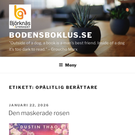
Hoppa
till
innehåll
BODENSBOKLUS.SE
"Outside of a dog, a book is a man's best friend. Inside of a dog
it's too dark to read." – Groucho Marx
Meny
ETIKETT:
OPÅLITLIG BERÄTTARE
PUBLICERAT
JANUARI 22, 2026
Den maskerade rosen