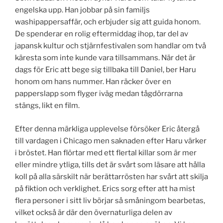
engelska upp. Han jobbar på sin familjs
washipappersaffär, och erbjuder sig att guida honom.
De spenderar en rolig eftermiddag ihop, tar del av
japansk kultur och stjärnfestivalen som handlar om två
käresta som inte kunde vara tillsammans. När det är
dags för Eric att bege sig tillbaka till Daniel, ber Haru
honom om hans nummer. Han räcker över en
papperslapp som flyger iväg medan tågdörrarna
stängs, likt en film.
Efter denna märkliga upplevelse försöker Eric återgå
till vardagen i Chicago men saknaden efter Haru värker
i bröstet. Han flörtar med ett flertal killar som är mer
eller mindre ytliga, tills det är svårt som läsare att hålla
koll på alla särskilt när berättarrösten har svårt att skilja
på fiktion och verklighet. Erics sorg efter att ha mist
flera personer i sitt liv börjar så småningom bearbetas,
vilket också är där den övernaturliga delen av