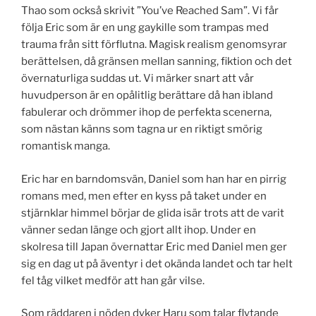
Thao som också skrivit ”You’ve Reached Sam”. Vi får
följa Eric som är en ung gaykille som trampas med
trauma från sitt förflutna. Magisk realism genomsyrar
berättelsen, då gränsen mellan sanning, fiktion och det
övernaturliga suddas ut. Vi märker snart att vår
huvudperson är en opålitlig berättare då han ibland
fabulerar och drömmer ihop de perfekta scenerna,
som nästan känns som tagna ur en riktigt smörig
romantisk manga.
Eric har en barndomsvän, Daniel som han har en pirrig
romans med, men efter en kyss på taket under en
stjärnklar himmel börjar de glida isär trots att de varit
vänner sedan länge och gjort allt ihop. Under en
skolresa till Japan övernattar Eric med Daniel men ger
sig en dag ut på äventyr i det okända landet och tar helt
fel tåg vilket medför att han går vilse.
Som räddaren i nöden dyker Haru som talar flytande