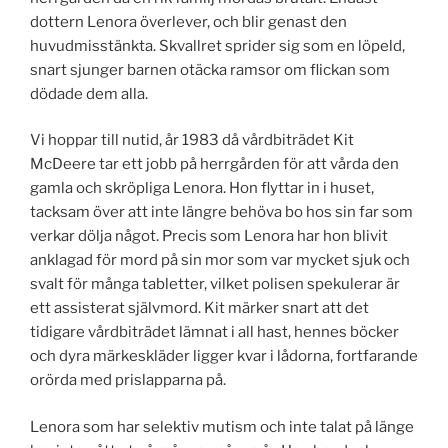
dottern Lenora överlever, och blir genast den
huvudmisstänkta. Skvallret sprider sig som en löpeld,
snart sjunger barnen otäcka ramsor om flickan som
dödade dem alla.
Vi hoppar till nutid, år 1983 då vårdbiträdet Kit
McDeere tar ett jobb på herrgården för att vårda den
gamla och skröpliga Lenora. Hon flyttar in i huset,
tacksam över att inte längre behöva bo hos sin far som
verkar dölja något. Precis som Lenora har hon blivit
anklagad för mord på sin mor som var mycket sjuk och
svalt för många tabletter, vilket polisen spekulerar är
ett assisterat självmord. Kit märker snart att det
tidigare vårdbiträdet lämnat i all hast, hennes böcker
och dyra märkeskläder ligger kvar i lådorna, fortfarande
orörda med prislapparna på.
Lenora som har selektiv mutism och inte talat på länge