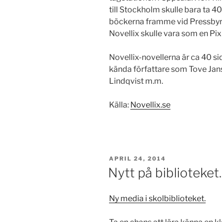
till Stockholm skulle bara ta 40 
böckerna framme vid Pressby
Novellix skulle vara som en Pix
Novellix-novellerna är ca 40 sid
kända författare som Tove Jan
Lindqvist m.m.
Källa:
Novellix.se
PUBLICERAT
APRIL 24, 2014
Nytt på biblioteket.
Ny media i skolbiblioteket.