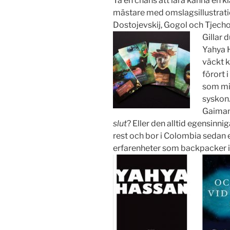
Ta en chans att lära känna en kl
mästare med omslagsillustrati
Dostojevskij, Gogol och Tjecho
Gillar 
Yahya H
väckt 
förort 
som mi
syskon.
Gaiman
slut
? Eller den alltid egensinn
rest och bor i Colombia sedan e
erfarenheter som backpacker 