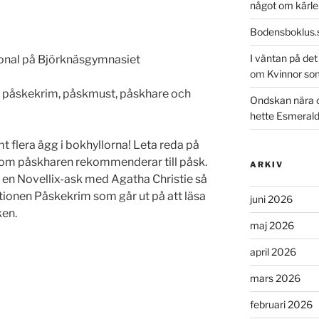
något om kärle
Bodensboklus.
I väntan på de
sonal på Björknäsgymnasiet
om
Kvinnor so
d påskekrim, påskmust, påskhare och
Ondskan nära 
hette Esmeral
t flera ägg i bokhyllorna! Leta reda på
k som påskharen rekommenderar till påsk.
ARKIV
t en Novellix-ask med Agatha Christie så
ditionen Påskekrim som går ut på att läsa
juni 2026
en.
maj 2026
april 2026
mars 2026
februari 2026