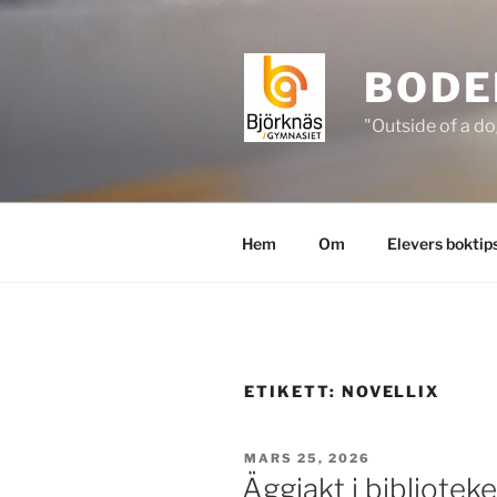
Hoppa
till
innehåll
BODE
"Outside of a do
Hem
Om
Elevers boktip
ETIKETT:
NOVELLIX
PUBLICERAT
MARS 25, 2026
Äggjakt i biblioteke