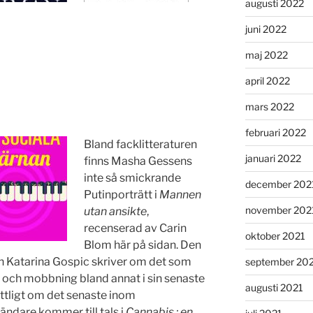
augusti 2022
juni 2022
maj 2022
april 2022
mars 2022
februari 2022
Bland facklitteraturen
januari 2022
finns Masha Gessens
inte så smickrande
december 202
Putinporträtt i
Mannen
november 202
utan ansikte
,
recenserad av Carin
oktober 2021
Blom här på sidan. Den
n Katarina Gospic skriver om det som
september 20
e och mobbning bland annat i sin senaste
augusti 2021
attligt om det senaste inom
ndare kommer till tals i
Cannabis : en