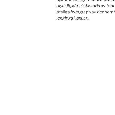
olycklig kärlekshistoria
av Amel
otaliga övergrepp av den som 
leggings i januari
.