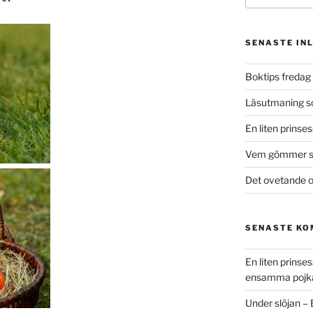
SENASTE IN
Boktips fredag 
Läsutmaning 
En liten prinse
Vem gömmer si
Det ovetande o
SENASTE K
En liten prins
ensamma pojk
Under slöjan –