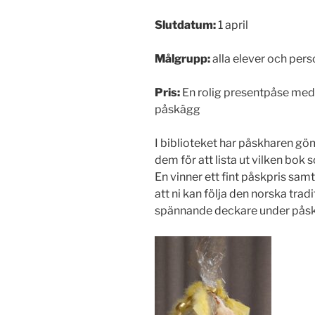
Slutdatum:
1 april
Målgrupp:
alla elever och per
Pris:
En rolig presentpåse me
påskägg
I biblioteket har påskharen göm
dem för att lista ut vilken bo
En vinner ett fint påskpris sam
att ni kan följa den norska tra
spännande deckare under påsk