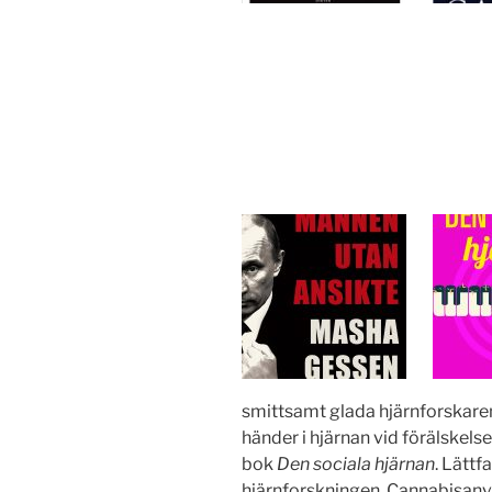
smittsamt glada hjärnforskare
händer i hjärnan vid förälskels
bok
Den sociala hjärnan
. Lättf
hjärnforskningen. Cannabisanvä