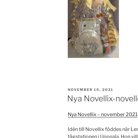
PUBLICERAT
NOVEMBER 15, 2021
Nya Novellix-novell
Nya Novellix – november 2021
Idén till Novellix föddes när 
tågstationen i Uppsala. Hon vil