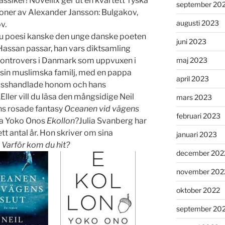
assiker! Novellix ger ut en kvartett ryska
september 20
oner av Alexander Jansson: Bulgakov,
augusti 2023
v.
du poesi kanske den unge danske poeten
juni 2023
assan passar, han vars diktsamling
maj 2023
kontrovers i Danmark som uppvuxen i
i sin muslimska familj, med en pappa
april 2023
sshandlade honom och hans
Eller vill du läsa den mångsidige Neil
mars 2023
s rosade fantasy
Oceanen vid vägens
februari 2023
iga Yoko Onos
Ekollon
?Julia Svanberg har
tt antal år. Hon skriver om sina
januari 2023
i
Varför kom du hit?
december 202
november 202
oktober 2022
september 20