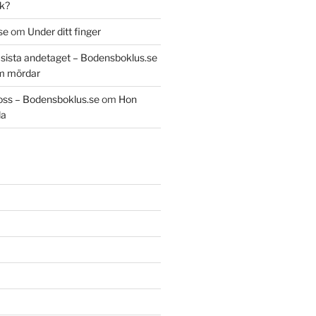
k?
se
om
Under ditt finger
t sista andetaget – Bodensboklus.se
m mördar
oss – Bodensboklus.se
om
Hon
da