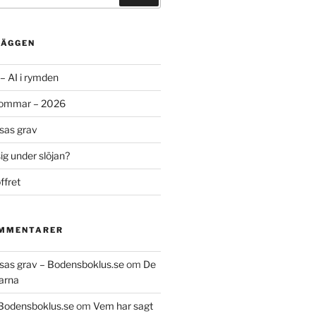
LÄGGEN
– AI i rymden
sommar – 2026
ssas grav
g under slöjan?
ffret
OMMENTARER
essas grav – Bodensboklus.se
om
De
arna
 Bodensboklus.se
om
Vem har sagt