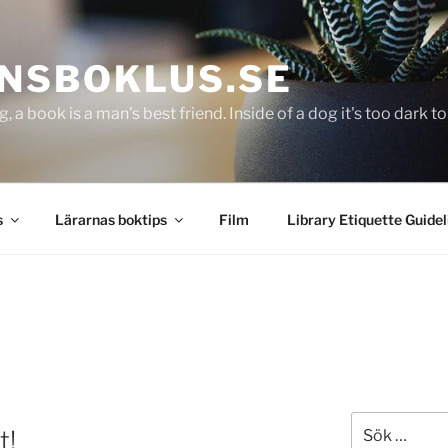
NSBOKLUS.SE
g, a book is a man's best friend. Inside of a dog it's too dark 
s
Lärarnas boktips
Film
Library Etiquette Guidel
Sök
t!
efter: