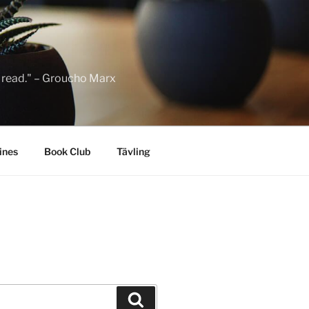
to read." – Groucho Marx
ines
Book Club
Tävling
Sök